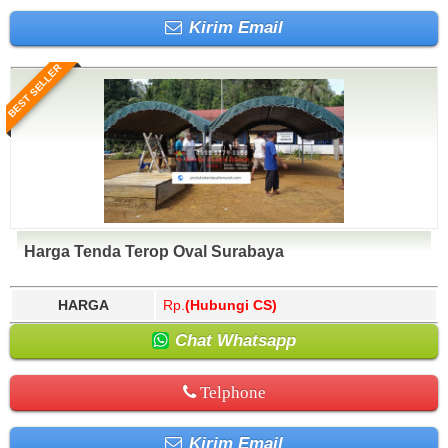
Kirim Email
BEST SELLER
Harga Tenda Terop Oval Surabaya
HARGA
Rp.
(Hubungi CS)
Chat Whatsapp
Telphone
Kirim Email