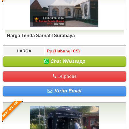
Harga Tenda Sarnafil Surabaya
HARGA
Rp.
(Hubungi CS)
Chat Whatsapp
Telphone
Kirim Email
BEST SELLER