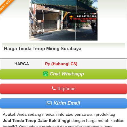
BEST SELLER
Harga Tenda Terop Miring Surabaya
HARGA
Rp.
(Hubungi CS)
Chat Whatsapp
Telphone
Kirim Email
Apakah Anda sedang mencari info atau penawaran produk tag
Jual Tenda Terop Datar Bukittinggi
dengan harga murah kualitas
terbaik? Kami adalah produsen dan supplier terpercaya yang