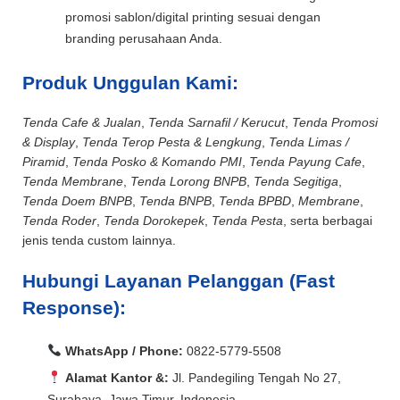
promosi sablon/digital printing sesuai dengan
branding perusahaan Anda.
Produk Unggulan Kami:
Tenda Cafe & Jualan
,
Tenda Sarnafil / Kerucut
,
Tenda Promosi
& Display
,
Tenda Terop Pesta & Lengkung
,
Tenda Limas /
Piramid
,
Tenda Posko & Komando PMI
,
Tenda Payung Cafe
,
Tenda Membrane
,
Tenda Lorong BNPB
,
Tenda Segitiga
,
Tenda Doem BNPB
,
Tenda BNPB
,
Tenda BPBD
,
Membrane
,
Tenda Roder
,
Tenda Dorokepek
,
Tenda Pesta
, serta berbagai
jenis tenda custom lainnya.
Hubungi Layanan Pelanggan (Fast
Response):
WhatsApp / Phone:
0822-5779-5508
Alamat Kantor &:
Jl. Pandegiling Tengah No 27,
Surabaya, Jawa Timur, Indonesia