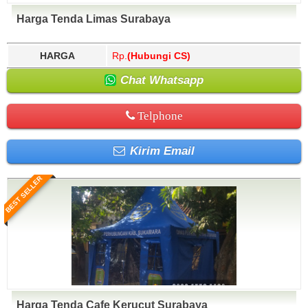
Harga Tenda Limas Surabaya
HARGA
Rp.
(Hubungi CS)
Chat Whatsapp
Telphone
Kirim Email
BEST SELLER
Harga Tenda Cafe Kerucut Surabaya