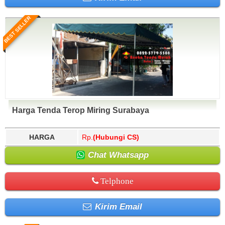
BEST SELLER
Harga Tenda Terop Miring Surabaya
HARGA
Rp.
(Hubungi CS)
Chat Whatsapp
Telphone
Kirim Email