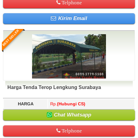
Telphone
Kirim Email
BEST SELLER
Harga Tenda Terop Lengkung Surabaya
HARGA
Rp.
(Hubungi CS)
Chat Whatsapp
Telphone