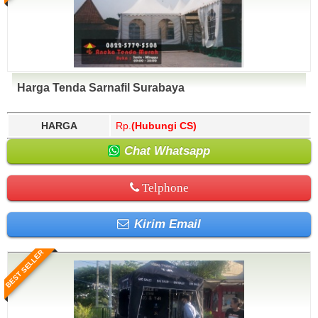
Harga Tenda Sarnafil Surabaya
HARGA
Rp.
(Hubungi CS)
Chat Whatsapp
Telphone
Kirim Email
BEST SELLER