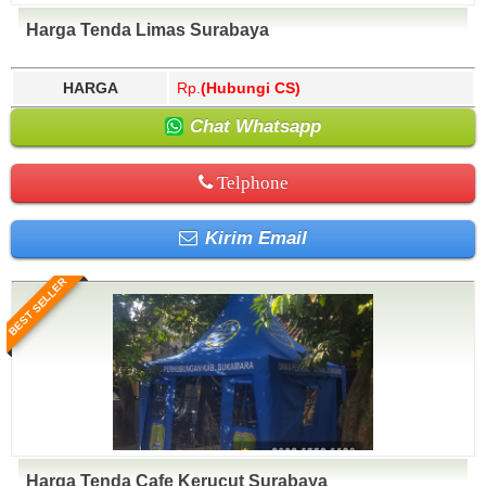
Harga Tenda Limas Surabaya
HARGA
Rp.
(Hubungi CS)
Chat Whatsapp
Telphone
Kirim Email
BEST SELLER
Harga Tenda Cafe Kerucut Surabaya