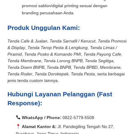
promosi sablon/digital printing sesuai dengan
branding perusahaan Anda.
Produk Unggulan Kami:
Tenda Cafe & Jualan
,
Tenda Sarnafil / Kerucut
,
Tenda Promosi
& Display
,
Tenda Terop Pesta & Lengkung
,
Tenda Limas /
Piramid
,
Tenda Posko & Komando PMI
,
Tenda Payung Cafe
,
Tenda Membrane
,
Tenda Lorong BNPB
,
Tenda Segitiga
,
Tenda Doem BNPB
,
Tenda BNPB
,
Tenda BPBD
,
Membrane
,
Tenda Roder
,
Tenda Dorokepek
,
Tenda Pesta
, serta berbagai
jenis tenda custom lainnya.
Hubungi Layanan Pelanggan (Fast
Response):
WhatsApp / Phone:
0822-5779-5508
Alamat Kantor &:
Jl. Pandegiling Tengah No 27,
Surabaya, Jawa Timur, Indonesia