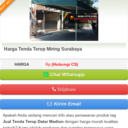
BEST SELLER
Harga Tenda Terop Miring Surabaya
HARGA
Rp.
(Hubungi CS)
Chat Whatsapp
Telphone
Kirim Email
Apakah Anda sedang mencari info atau penawaran produk tag
Jual Tenda Terop Datar Madiun
dengan harga murah kualitas
terbaik? Kami adalah produsen dan supplier terpercaya yang