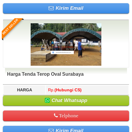
Kirim Email
BEST SELLER
Harga Tenda Terop Oval Surabaya
HARGA
Rp.
(Hubungi CS)
Chat Whatsapp
Telphone
Kirim Email