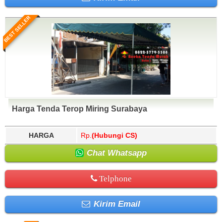
BEST SELLER
Harga Tenda Terop Miring Surabaya
HARGA
Rp.
(Hubungi CS)
Chat Whatsapp
Telphone
Kirim Email