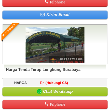
Telphone
Kirim Email
BEST SELLER
Harga Tenda Terop Lengkung Surabaya
HARGA
Rp.
(Hubungi CS)
Chat Whatsapp
Telphone