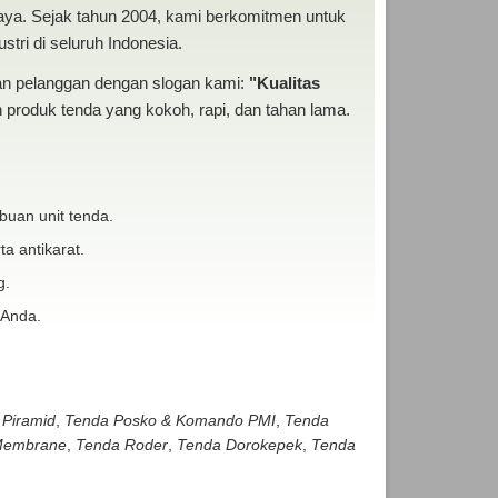
baya. Sejak tahun 2004, kami berkomitmen untuk
tri di seluruh Indonesia.
san pelanggan dengan slogan kami:
"Kualitas
produk tenda yang kokoh, rapi, dan tahan lama.
buan unit tenda.
ta antikarat.
g.
 Anda.
 Piramid
,
Tenda Posko & Komando PMI
,
Tenda
embrane
,
Tenda Roder
,
Tenda Dorokepek
,
Tenda