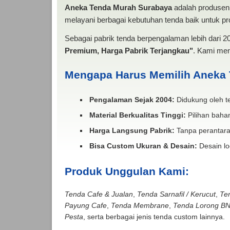
Aneka Tenda Murah Surabaya
adalah produsen 
melayani berbagai kebutuhan tenda baik untuk pro
Sebagai pabrik tenda berpengalaman lebih dari 
Premium, Harga Pabrik Terjangkau"
. Kami men
Mengapa Harus Memilih Aneka
Pengalaman Sejak 2004:
Didukung oleh te
Material Berkualitas Tinggi:
Pilihan bahan
Harga Langsung Pabrik:
Tanpa perantara
Bisa Custom Ukuran & Desain:
Desain lo
Produk Unggulan Kami:
Tenda Cafe & Jualan
,
Tenda Sarnafil / Kerucut
,
Te
Payung Cafe
,
Tenda Membrane
,
Tenda Lorong B
Pesta
, serta berbagai jenis tenda custom lainnya.