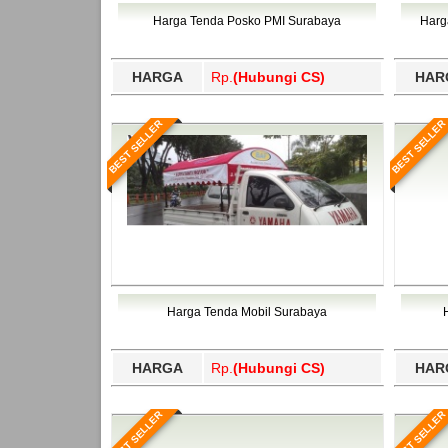
Bawang Barat, Tulangbawang, Tulungagung, 
Harga Tenda Posko PMI Surabaya
Harg
HARGA
Rp.
(Hubungi CS)
HAR
BEST SELLER
BEST SELLER
Harga Tenda Mobil Surabaya
HARGA
Rp.
(Hubungi CS)
HAR
BEST SELLER
BEST SELLER