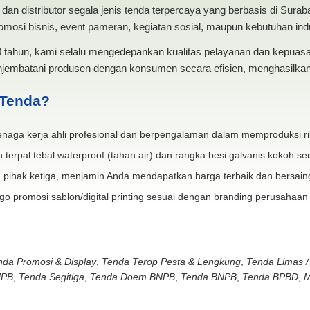
dan distributor segala jenis tenda terpercaya yang berbasis di Sura
mosi bisnis, event pameran, kegiatan sosial, maupun kebutuhan indus
20 tahun, kami selalu mengedepankan kualitas pelayanan dan kepua
jembatani produsen dengan konsumen secara efisien, menghasilkan 
 Tenda?
naga kerja ahli profesional dan berpengalaman dalam memproduksi ri
 terpal tebal waterproof (tahan air) dan rangka besi galvanis kokoh ser
 pihak ketiga, menjamin Anda mendapatkan harga terbaik dan bersain
go promosi sablon/digital printing sesuai dengan branding perusahaan
nda Promosi & Display
,
Tenda Terop Pesta & Lengkung
,
Tenda Limas /
NPB
,
Tenda Segitiga
,
Tenda Doem BNPB
,
Tenda BNPB
,
Tenda BPBD
,
M