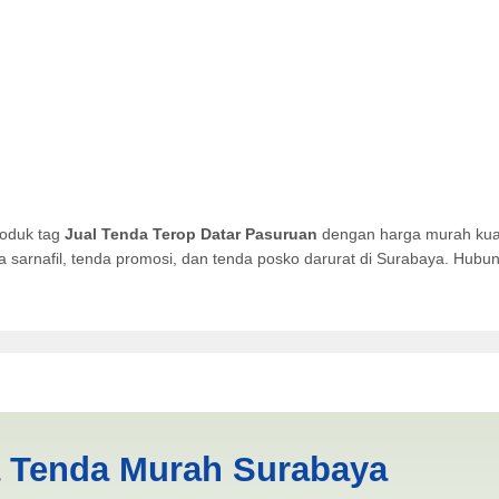
roduk tag
Jual Tenda Terop Datar Pasuruan
dengan harga murah kuali
da sarnafil, tenda promosi, dan tenda posko darurat di Surabaya. Hub
tar Pasuruan | PRODUKSI AN
a Tenda Murah Surabaya