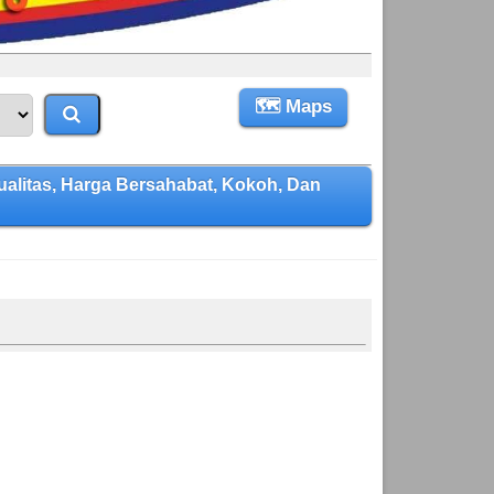
🗺 Maps
litas, Harga Bersahabat, Kokoh, Dan