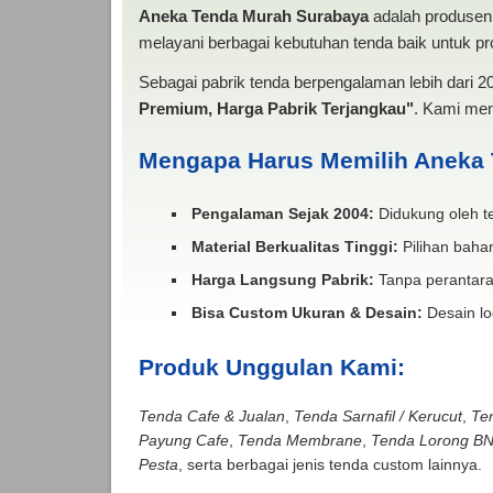
Aneka Tenda Murah Surabaya
adalah produsen 
melayani berbagai kebutuhan tenda baik untuk pro
Sebagai pabrik tenda berpengalaman lebih dari 
Premium, Harga Pabrik Terjangkau"
. Kami men
Mengapa Harus Memilih Aneka
Pengalaman Sejak 2004:
Didukung oleh te
Material Berkualitas Tinggi:
Pilihan bahan
Harga Langsung Pabrik:
Tanpa perantara
Bisa Custom Ukuran & Desain:
Desain lo
Produk Unggulan Kami:
Tenda Cafe & Jualan
,
Tenda Sarnafil / Kerucut
,
Te
Payung Cafe
,
Tenda Membrane
,
Tenda Lorong B
Pesta
, serta berbagai jenis tenda custom lainnya.