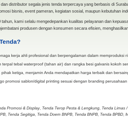
dan distributor segala jenis tenda terpercaya yang berbasis di Sura
mosi bisnis, event pameran, kegiatan sosial, maupun kebutuhan indus
20 tahun, kami selalu mengedepankan kualitas pelayanan dan kepua
jembatani produsen dengan konsumen secara efisien, menghasilkan 
 Tenda?
naga kerja ahli profesional dan berpengalaman dalam memproduksi ri
 terpal tebal waterproof (tahan air) dan rangka besi galvanis kokoh ser
 pihak ketiga, menjamin Anda mendapatkan harga terbaik dan bersain
go promosi sablon/digital printing sesuai dengan branding perusahaan
nda Promosi & Display
,
Tenda Terop Pesta & Lengkung
,
Tenda Limas /
NPB
,
Tenda Segitiga
,
Tenda Doem BNPB
,
Tenda BNPB
,
Tenda BPBD
,
M