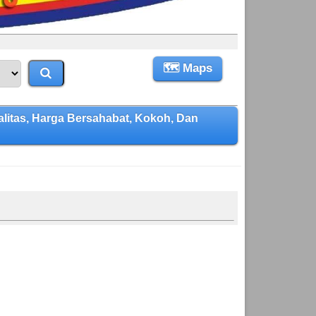
🗺 Maps
itas, Harga Bersahabat, Kokoh, Dan