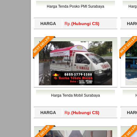
Bawang Barat, Tulangbawang, Tulungagung, 
Harga Tenda Posko PMI Surabaya
Harg
HARGA
Rp.
(Hubungi CS)
HAR
BEST SELLER
BEST SELLER
Harga Tenda Mobil Surabaya
HARGA
Rp.
(Hubungi CS)
HAR
BEST SELLER
BEST SELLER