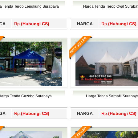
Wajo, Wakatobi, Waropen, Way Kanan, Wonogiri, Wonosobo, Y
a Tenda Terop Lengkung Surabaya
Harga Tenda Terop Oval Suraba
GA
Rp.
(Hubungi CS)
HARGA
Rp.
(Hubungi CS)
BEST SELLER
Harga Tenda Gazebo Surabaya
Harga Tenda Sarnafil Surabay
GA
Rp.
(Hubungi CS)
HARGA
Rp.
(Hubungi CS)
BEST SELLER