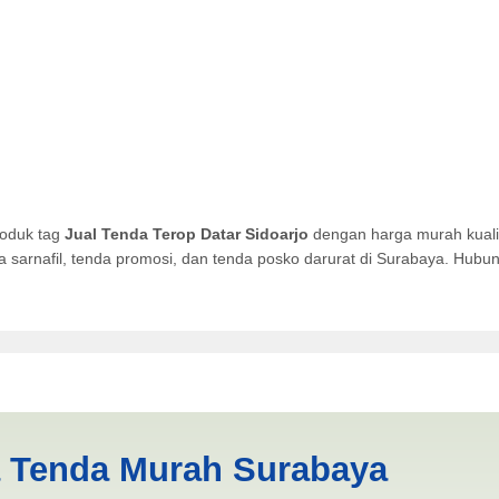
roduk tag
Jual Tenda Terop Datar Sidoarjo
dengan harga murah kualit
da sarnafil, tenda promosi, dan tenda posko darurat di Surabaya. Hub
tar Sidoarjo | PRODUKSI ANE
a Tenda Murah Surabaya