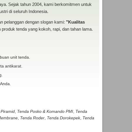
baya. Sejak tahun 2004, kami berkomitmen untuk
tri di seluruh Indonesia.
san pelanggan dengan slogan kami:
"Kualitas
produk tenda yang kokoh, rapi, dan tahan lama.
buan unit tenda.
ta antikarat.
g.
 Anda.
 Piramid
,
Tenda Posko & Komando PMI
,
Tenda
embrane
,
Tenda Roder
,
Tenda Dorokepek
,
Tenda