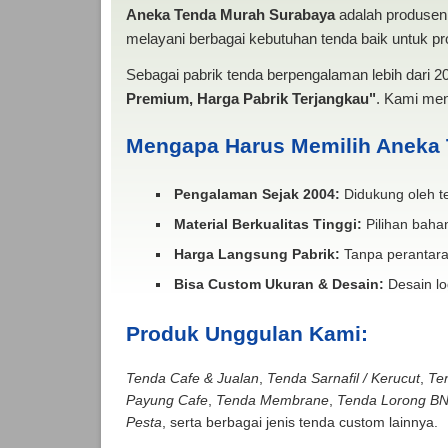
Aneka Tenda Murah Surabaya
adalah produsen 
melayani berbagai kebutuhan tenda baik untuk pro
Sebagai pabrik tenda berpengalaman lebih dari 
Premium, Harga Pabrik Terjangkau"
. Kami men
Mengapa Harus Memilih Aneka
Pengalaman Sejak 2004:
Didukung oleh te
Material Berkualitas Tinggi:
Pilihan bahan
Harga Langsung Pabrik:
Tanpa perantara
Bisa Custom Ukuran & Desain:
Desain lo
Produk Unggulan Kami:
Tenda Cafe & Jualan
,
Tenda Sarnafil / Kerucut
,
Te
Payung Cafe
,
Tenda Membrane
,
Tenda Lorong B
Pesta
, serta berbagai jenis tenda custom lainnya.