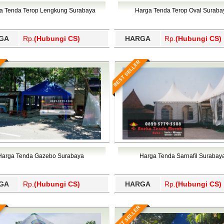
Wajo, Wakatobi, Waropen, Way Kanan, Wonogiri, Wonosobo, Y
a Tenda Terop Lengkung Surabaya
Harga Tenda Terop Oval Suraba
GA
Rp.
(Hubungi CS)
HARGA
Rp.
(Hubungi CS)
BEST SELLER
Harga Tenda Gazebo Surabaya
Harga Tenda Sarnafil Surabay
GA
Rp.
(Hubungi CS)
HARGA
Rp.
(Hubungi CS)
BEST SELLER