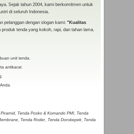
baya. Sejak tahun 2004, kami berkomitmen untuk
tri di seluruh Indonesia.
san pelanggan dengan slogan kami:
"Kualitas
produk tenda yang kokoh, rapi, dan tahan lama.
buan unit tenda.
ta antikarat.
g.
 Anda.
 Piramid
,
Tenda Posko & Komando PMI
,
Tenda
embrane
,
Tenda Roder
,
Tenda Dorokepek
,
Tenda