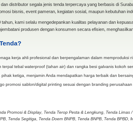
dan distributor segala jenis tenda terpercaya yang berbasis di Sura
mosi bisnis, event pameran, kegiatan sosial, maupun kebutuhan indus
20 tahun, kami selalu mengedepankan kualitas pelayanan dan kepua
jembatani produsen dengan konsumen secara efisien, menghasilkan 
 Tenda?
naga kerja ahli profesional dan berpengalaman dalam memproduksi ri
 terpal tebal waterproof (tahan air) dan rangka besi galvanis kokoh ser
 pihak ketiga, menjamin Anda mendapatkan harga terbaik dan bersain
go promosi sablon/digital printing sesuai dengan branding perusahaan
nda Promosi & Display
,
Tenda Terop Pesta & Lengkung
,
Tenda Limas /
NPB
,
Tenda Segitiga
,
Tenda Doem BNPB
,
Tenda BNPB
,
Tenda BPBD
,
M