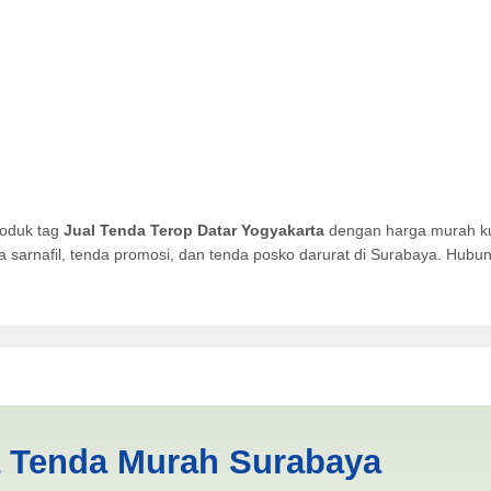
roduk tag
Jual Tenda Terop Datar Yogyakarta
dengan harga murah kua
da sarnafil, tenda promosi, dan tenda posko darurat di Surabaya. Hub
tar Yogyakarta | PRODUKSI A
a Tenda Murah Surabaya