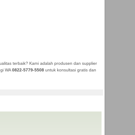
litas terbaik? Kami adalah produsen dan supplier
ungi WA
0822-5779-5508
untuk konsultasi gratis dan
NEKA TENDA MURAH