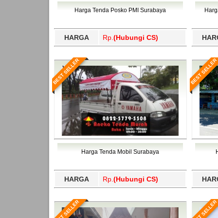
Bawang Barat, Tulangbawang, Tulungagung, 
Harga Tenda Posko PMI Surabaya
Harg
HARGA
Rp.
(Hubungi CS)
HAR
BEST SELLER
BEST SELLER
Harga Tenda Mobil Surabaya
HARGA
Rp.
(Hubungi CS)
HAR
BEST SELLER
BEST SELLER