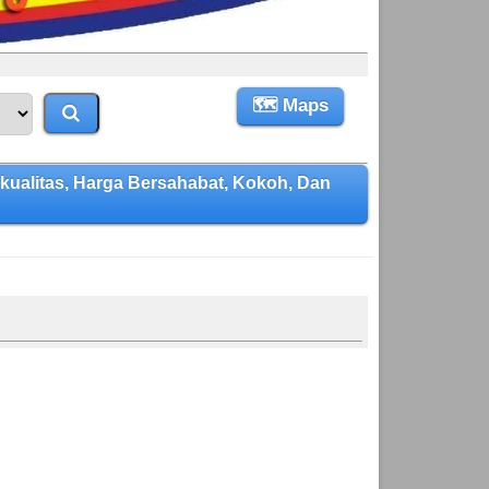
🗺 Maps
alitas, Harga Bersahabat, Kokoh, Dan