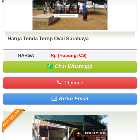
Harga Tenda Terop Oval Surabaya
HARGA
Rp.
(Hubungi CS)
Chat Whatsapp
Telphone
Kirim Email
BEST SELLER