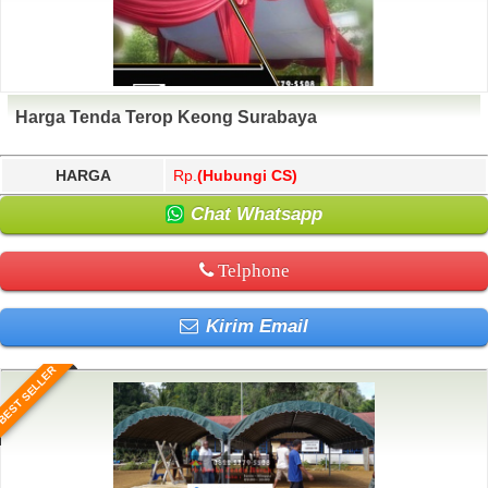
Harga Tenda Terop Keong Surabaya
HARGA
Rp.
(Hubungi CS)
Chat Whatsapp
Telphone
Kirim Email
BEST SELLER