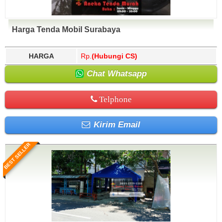
Harga Tenda Mobil Surabaya
HARGA
Rp.
(Hubungi CS)
Chat Whatsapp
Telphone
Kirim Email
BEST SELLER