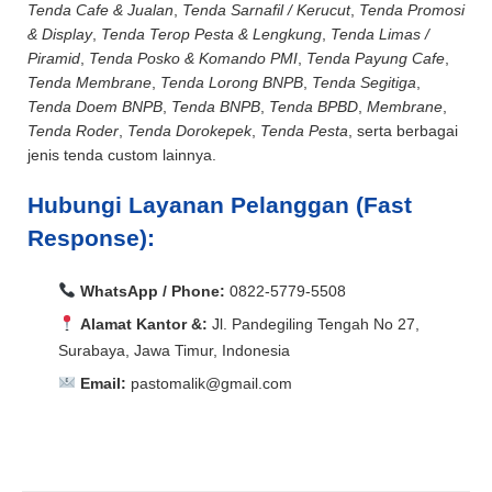
Tenda Cafe & Jualan
,
Tenda Sarnafil / Kerucut
,
Tenda Promosi
& Display
,
Tenda Terop Pesta & Lengkung
,
Tenda Limas /
Piramid
,
Tenda Posko & Komando PMI
,
Tenda Payung Cafe
,
Tenda Membrane
,
Tenda Lorong BNPB
,
Tenda Segitiga
,
Tenda Doem BNPB
,
Tenda BNPB
,
Tenda BPBD
,
Membrane
,
Tenda Roder
,
Tenda Dorokepek
,
Tenda Pesta
, serta berbagai
jenis tenda custom lainnya.
Hubungi Layanan Pelanggan (Fast
Response):
WhatsApp / Phone:
0822-5779-5508
Alamat Kantor &:
Jl. Pandegiling Tengah No 27,
Surabaya, Jawa Timur, Indonesia
Email:
pastomalik@gmail.com
Aceh Barat, Aceh Barat Daya, Aceh Besar, Aceh Jaya,
Aceh Selatan, Aceh Singkil, Aceh Tamiang, Aceh
Aceh Barat, Aceh Barat Daya, Aceh Besar, Aceh Jaya,
Tengah, Aceh Tenggara, Aceh Timur, Aceh Utara, Agam,
Aceh Selatan, Aceh Singkil, Aceh Tamiang, Aceh