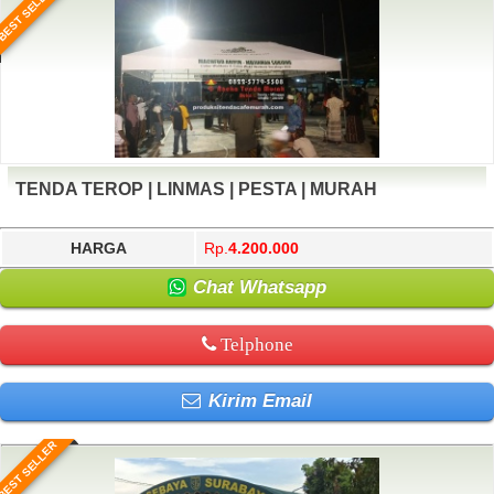
BEST SELLER
TENDA TEROP | LINMAS | PESTA | MURAH
HARGA
Rp.
4.200.000
Chat Whatsapp
Telphone
Kirim Email
BEST SELLER