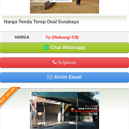
Harga Tenda Terop Oval Surabaya
HARGA
Rp.
(Hubungi CS)
Chat Whatsapp
Telphone
Kirim Email
BEST SELLER