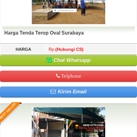
Harga Tenda Terop Oval Surabaya
HARGA
Rp.
(Hubungi CS)
Chat Whatsapp
Telphone
Kirim Email
BEST SELLER