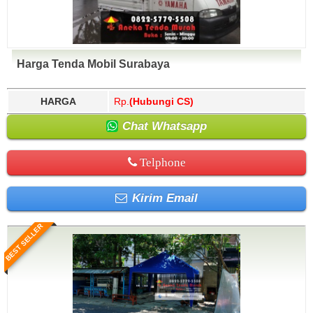
Harga Tenda Mobil Surabaya
HARGA
Rp.
(Hubungi CS)
Chat Whatsapp
Telphone
Kirim Email
BEST SELLER