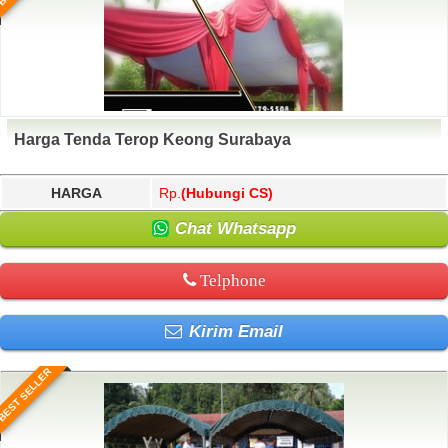
Harga Tenda Terop Keong Surabaya
HARGA
Rp.
(Hubungi CS)
Chat Whatsapp
Telphone
Kirim Email
BEST SELLER