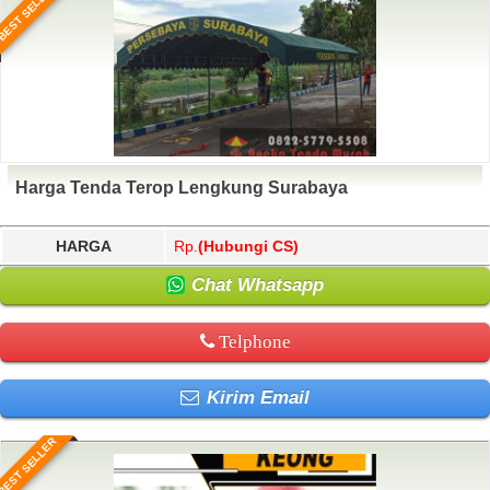
BEST SELLER
Harga Tenda Terop Lengkung Surabaya
HARGA
Rp.
(Hubungi CS)
Chat Whatsapp
Telphone
Kirim Email
BEST SELLER