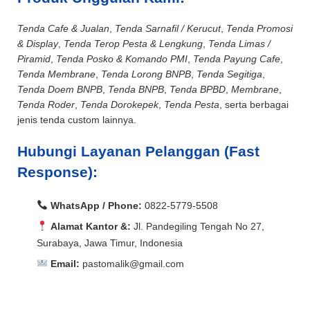
Tenda Cafe & Jualan
,
Tenda Sarnafil / Kerucut
,
Tenda Promosi
& Display
,
Tenda Terop Pesta & Lengkung
,
Tenda Limas /
Piramid
,
Tenda Posko & Komando PMI
,
Tenda Payung Cafe
,
Tenda Membrane
,
Tenda Lorong BNPB
,
Tenda Segitiga
,
Tenda Doem BNPB
,
Tenda BNPB
,
Tenda BPBD
,
Membrane
,
Tenda Roder
,
Tenda Dorokepek
,
Tenda Pesta
, serta berbagai
jenis tenda custom lainnya.
Hubungi Layanan Pelanggan (Fast
Response):
WhatsApp / Phone:
0822-5779-5508
Alamat Kantor &:
Jl. Pandegiling Tengah No 27,
Surabaya, Jawa Timur, Indonesia
Email:
pastomalik@gmail.com
Aceh Barat, Aceh Barat Daya, Aceh Besar, Aceh Jaya,