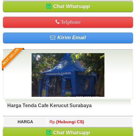
Chat Whatsapp
Telphone
Kirim Email
BEST SELLER
Harga Tenda Cafe Kerucut Surabaya
HARGA
Rp.
(Hubungi CS)
Chat Whatsapp