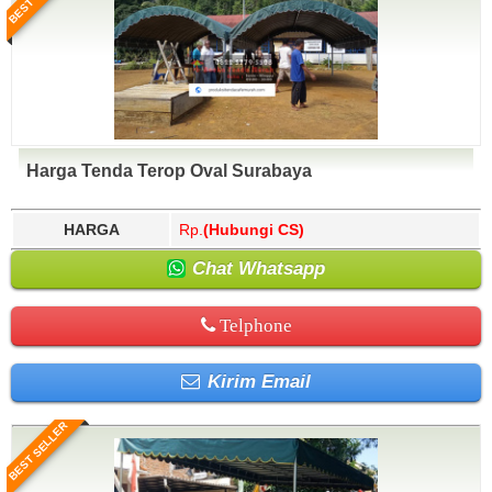
Harga Tenda Terop Oval Surabaya
HARGA
Rp.
(Hubungi CS)
Chat Whatsapp
Telphone
Kirim Email
BEST SELLER