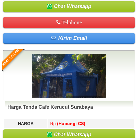
Chat Whatsapp
Telphone
Kirim Email
BEST SELLER
Harga Tenda Cafe Kerucut Surabaya
HARGA
Rp.
(Hubungi CS)
Chat Whatsapp