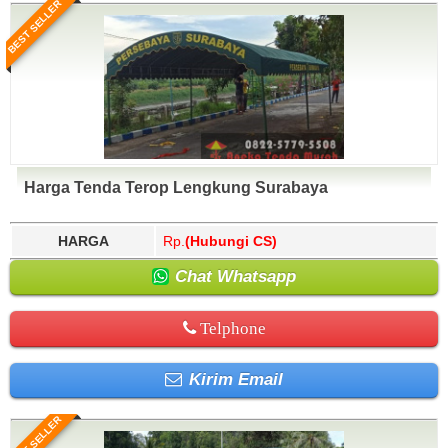
BEST SELLER
Harga Tenda Terop Lengkung Surabaya
HARGA
Rp.
(Hubungi CS)
Chat Whatsapp
Telphone
Kirim Email
BEST SELLER