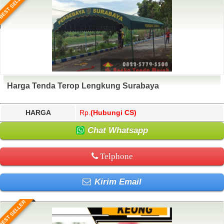
BEST SELLER
Harga Tenda Terop Lengkung Surabaya
HARGA
Rp.
(Hubungi CS)
Chat Whatsapp
Telphone
Kirim Email
BEST SELLER