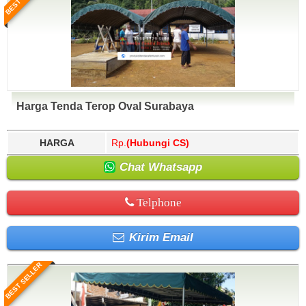
Harga Tenda Terop Oval Surabaya
HARGA
Rp.
(Hubungi CS)
Chat Whatsapp
Telphone
Kirim Email
BEST SELLER