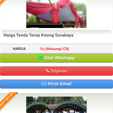
Harga Tenda Terop Keong Surabaya
HARGA
Rp.
(Hubungi CS)
Chat Whatsapp
Telphone
Kirim Email
BEST SELLER