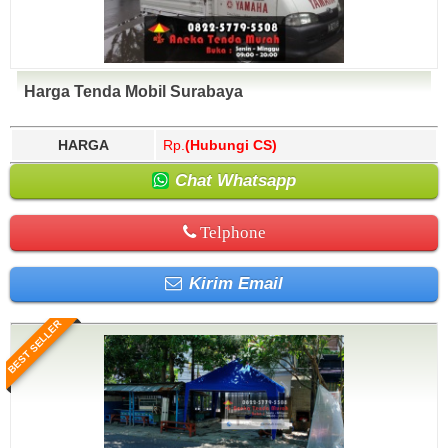
Harga Tenda Mobil Surabaya
HARGA
Rp.
(Hubungi CS)
Chat Whatsapp
Telphone
Kirim Email
BEST SELLER