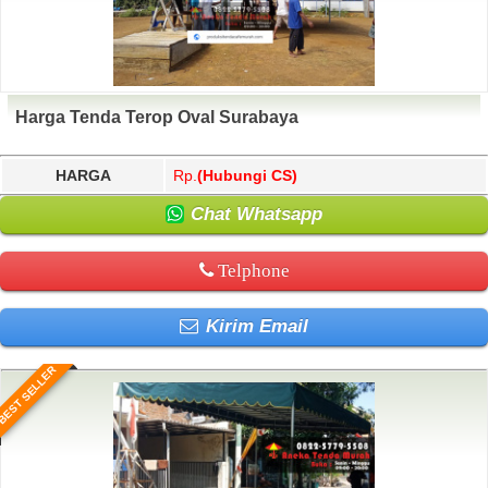
Harga Tenda Terop Oval Surabaya
HARGA
Rp.
(Hubungi CS)
Chat Whatsapp
Telphone
Kirim Email
BEST SELLER