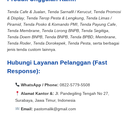
Tenda Cafe & Jualan
,
Tenda Sarnafil / Kerucut
,
Tenda Promosi
& Display
,
Tenda Terop Pesta & Lengkung
,
Tenda Limas /
Piramid
,
Tenda Posko & Komando PMI
,
Tenda Payung Cafe
,
Tenda Membrane
,
Tenda Lorong BNPB
,
Tenda Segitiga
,
Tenda Doem BNPB
,
Tenda BNPB
,
Tenda BPBD
,
Membrane
,
Tenda Roder
,
Tenda Dorokepek
,
Tenda Pesta
, serta berbagai
jenis tenda custom lainnya.
Hubungi Layanan Pelanggan (Fast
Response):
WhatsApp / Phone:
0822-5779-5508
Alamat Kantor &:
Jl. Pandegiling Tengah No 27,
Surabaya, Jawa Timur, Indonesia
Email:
pastomalik@gmail.com
Aceh Barat, Aceh Barat Daya, Aceh Besar, Aceh Jaya,