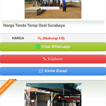
Harga Tenda Terop Oval Surabaya
HARGA
Rp.
(Hubungi CS)
Chat Whatsapp
Telphone
Kirim Email
BEST SELLER