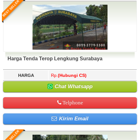
BEST SELLER
Harga Tenda Terop Lengkung Surabaya
HARGA
Rp.
(Hubungi CS)
Chat Whatsapp
Telphone
Kirim Email
BEST SELLER