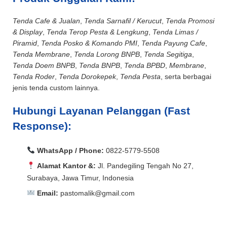
Tenda Cafe & Jualan
,
Tenda Sarnafil / Kerucut
,
Tenda Promosi
& Display
,
Tenda Terop Pesta & Lengkung
,
Tenda Limas /
Piramid
,
Tenda Posko & Komando PMI
,
Tenda Payung Cafe
,
Tenda Membrane
,
Tenda Lorong BNPB
,
Tenda Segitiga
,
Tenda Doem BNPB
,
Tenda BNPB
,
Tenda BPBD
,
Membrane
,
Tenda Roder
,
Tenda Dorokepek
,
Tenda Pesta
, serta berbagai
jenis tenda custom lainnya.
Hubungi Layanan Pelanggan (Fast
Response):
WhatsApp / Phone:
0822-5779-5508
Alamat Kantor &:
Jl. Pandegiling Tengah No 27,
Surabaya, Jawa Timur, Indonesia
Email:
pastomalik@gmail.com
Aceh Barat, Aceh Barat Daya, Aceh Besar, Aceh Jaya,