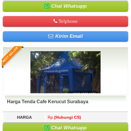
Chat Whatsapp
Telphone
Kirim Email
BEST SELLER
Harga Tenda Cafe Kerucut Surabaya
HARGA
Rp.
(Hubungi CS)
Chat Whatsapp