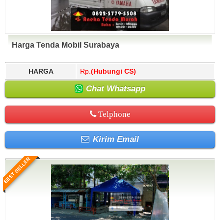
Harga Tenda Mobil Surabaya
HARGA
Rp.
(Hubungi CS)
Chat Whatsapp
Telphone
Kirim Email
BEST SELLER