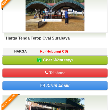
Harga Tenda Terop Oval Surabaya
HARGA
Rp.
(Hubungi CS)
Chat Whatsapp
Telphone
Kirim Email
BEST SELLER