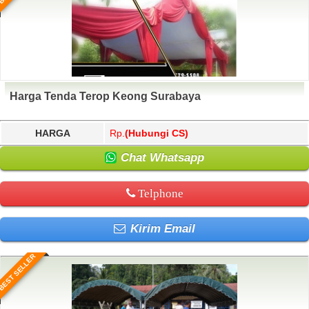
Harga Tenda Terop Keong Surabaya
HARGA
Rp.
(Hubungi CS)
Chat Whatsapp
Telphone
Kirim Email
BEST SELLER