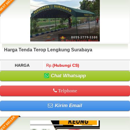
BEST SELLER
Harga Tenda Terop Lengkung Surabaya
HARGA
Rp.
(Hubungi CS)
Chat Whatsapp
Telphone
Kirim Email
BEST SELLER