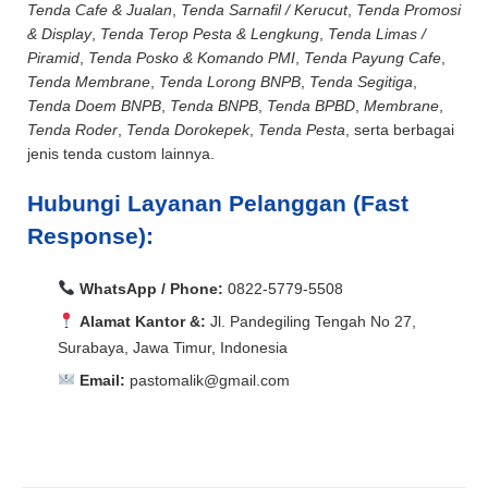
Tenda Cafe & Jualan
,
Tenda Sarnafil / Kerucut
,
Tenda Promosi
& Display
,
Tenda Terop Pesta & Lengkung
,
Tenda Limas /
Piramid
,
Tenda Posko & Komando PMI
,
Tenda Payung Cafe
,
Tenda Membrane
,
Tenda Lorong BNPB
,
Tenda Segitiga
,
Tenda Doem BNPB
,
Tenda BNPB
,
Tenda BPBD
,
Membrane
,
Tenda Roder
,
Tenda Dorokepek
,
Tenda Pesta
, serta berbagai
jenis tenda custom lainnya.
Hubungi Layanan Pelanggan (Fast
Response):
WhatsApp / Phone:
0822-5779-5508
Alamat Kantor &:
Jl. Pandegiling Tengah No 27,
Surabaya, Jawa Timur, Indonesia
Email:
pastomalik@gmail.com
Aceh Barat, Aceh Barat Daya, Aceh Besar, Aceh Jaya,
Aceh Selatan, Aceh Singkil, Aceh Tamiang, Aceh
Aceh Barat, Aceh Barat Daya, Aceh Besar, Aceh Jaya,
Tengah, Aceh Tenggara, Aceh Timur, Aceh Utara, Agam,
Aceh Selatan, Aceh Singkil, Aceh Tamiang, Aceh