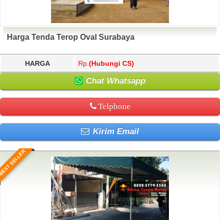
Harga Tenda Terop Oval Surabaya
HARGA
Rp.
(Hubungi CS)
Chat Whatsapp
Telphone
Kirim Email
BEST SELLER