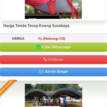
Harga Tenda Terop Keong Surabaya
HARGA
Rp.
(Hubungi CS)
Chat Whatsapp
Telphone
Kirim Email
BEST SELLER