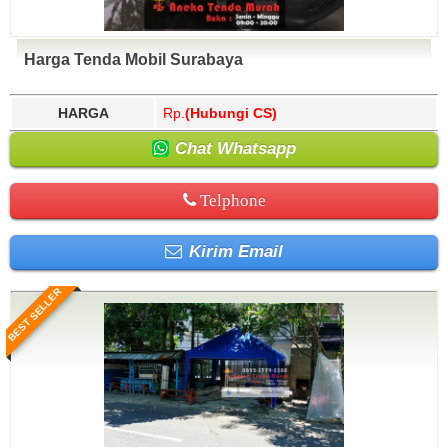
Harga Tenda Mobil Surabaya
HARGA
Rp.
(Hubungi CS)
Chat Whatsapp
Telphone
Kirim Email
BEST SELLER