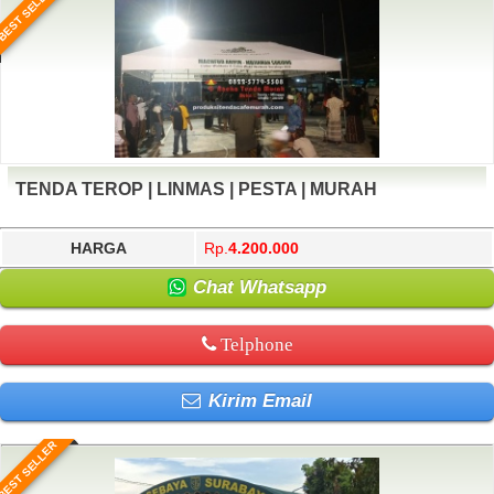
BEST SELLER
TENDA TEROP | LINMAS | PESTA | MURAH
HARGA
Rp.
4.200.000
Chat Whatsapp
Telphone
Kirim Email
BEST SELLER