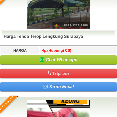
Harga Tenda Terop Lengkung Surabaya
HARGA
Rp.
(Hubungi CS)
Chat Whatsapp
Telphone
Kirim Email
BEST SELLER