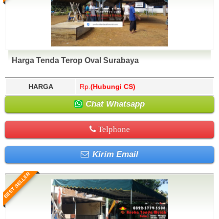
Harga Tenda Terop Oval Surabaya
HARGA
Rp.
(Hubungi CS)
Chat Whatsapp
Telphone
Kirim Email
BEST SELLER