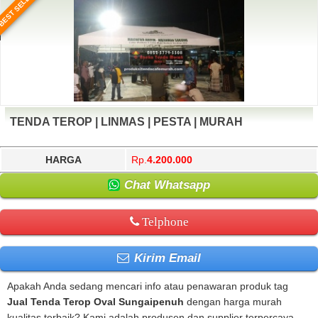
BEST SELLER
TENDA TEROP | LINMAS | PESTA | MURAH
HARGA
Rp.
4.200.000
Chat Whatsapp
Telphone
Kirim Email
Apakah Anda sedang mencari info atau penawaran produk tag
Jual Tenda Terop Oval Sungaipenuh
dengan harga murah
kualitas terbaik? Kami adalah produsen dan supplier terpercaya