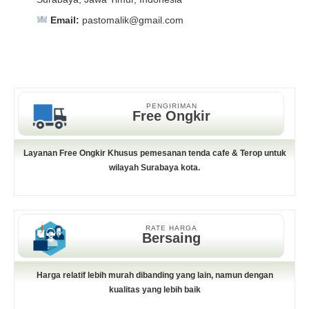
Email:
pastomalik@gmail.com
Aceh Barat, Aceh Barat Daya, Aceh Besar, Aceh Jaya,
Aceh Selatan, Aceh Singkil, Aceh Tamiang, Aceh
Aceh Barat, Aceh Barat Daya, Aceh Besar, Aceh Jaya,
Tengah, Aceh Tenggara, Aceh Timur, Aceh Utara, Agam,
Aceh Selatan, Aceh Singkil, Aceh Tamiang, Aceh
Alor, Ambon, Asahan, Asmat, Badung, Balangan,
Tengah, Aceh Tenggara, Aceh Timur, Aceh Utara, Agam,
Balikpapan, Banda Aceh, Bandar Lampung, Bandung,
Alor, Ambon, Asahan, Asmat, Badung, Balangan,
PENGIRIMAN
Free Ongkir
Bandung Barat, Banggai, Banggai Kepulauan, Bangka,
Balikpapan, Banda Aceh, Bandar Lampung, Bandung,
Bangka Barat, Bangka Selatan, Bangka Tengah,
Bandung Barat, Banggai, Banggai Kepulauan, Bangka,
Bangkalan, Bangli, Banjar, Banjar Baru, Banjarmasin,
Bangka Barat, Bangka Selatan, Bangka Tengah,
Layanan Free Ongkir Khusus pemesanan tenda cafe & Terop untuk
Banjarnegara, Bantaeng, Bantul, Banyu Asin,
Bangkalan, Bangli, Banjar, Banjar Baru, Banjarmasin,
Banyumas, Banyuwangi, Barito Kuala, Barito Selatan,
Banjarnegara, Bantaeng, Bantul, Banyu Asin,
wilayah Surabaya kota.
Barito Timur, Barito Utara, Barru, Baru, Batam, Batang,
Banyumas, Banyuwangi, Barito Kuala, Barito Selatan,
Batang Hari, Batu, Batu Bara, Baubau, Bekasi, Belitung,
Barito Timur, Barito Utara, Barru, Baru, Batam, Batang,
Belitung Timur, Belu, Bener Meriah, Bengkalis,
Batang Hari, Batu, Batu Bara, Baubau, Bekasi, Belitung,
Bengkayang, Bengkulu, Bengkulu Selatan, Bengkulu
Belitung Timur, Belu, Bener Meriah, Bengkalis,
RATE HARGA
Tengah, Bengkulu Utara, Berau, Biak Numfor, Bima,
Bengkayang, Bengkulu, Bengkulu Selatan, Bengkulu
Bersaing
Binjai, Bintan, Bireuen, Bitung, Blitar, Blora, Boalemo,
Tengah, Bengkulu Utara, Berau, Biak Numfor, Bima,
Bogor, Bojonegoro, Bolaang Mongondow, Bolaang
Binjai, Bintan, Bireuen, Bitung, Blitar, Blora, Boalemo,
Mongondow Selatan, Bolaang Mongondow Timur,
Bogor, Bojonegoro, Bolaang Mongondow, Bolaang
Harga relatif lebih murah dibanding yang lain, namun dengan
Bolaang Mongondow Utara, Bombana, Bondowoso,
Mongondow Selatan, Bolaang Mongondow Timur,
kualitas yang lebih baik
Bone, Bone Bolango, Bontang, Boven Digoel, Boyolali,
Bolaang Mongondow Utara, Bombana, Bondowoso,
Brebes, Bukittinggi, Buleleng, Bulukumba, Bulungan,
Bone, Bone Bolango, Bontang, Boven Digoel, Boyolali,