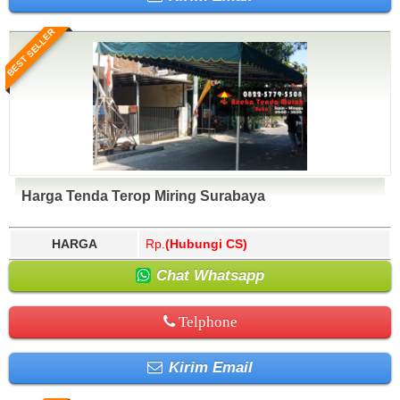
BEST SELLER
Harga Tenda Terop Miring Surabaya
HARGA
Rp.
(Hubungi CS)
Chat Whatsapp
Telphone
Kirim Email