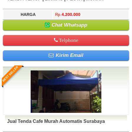
Barat, Kotawaringin Timur, Kuantan Singingi, Kubu
Selatan, Konawe Utara, Kotamobagu, Kotawaringin
Raya, Kudus, Kulon Progo, Kuningan, Kupang, Kutai
Barat, Kotawaringin Timur, Kuantan Singingi, Kubu
HARGA
Rp.
4.200.000
Barat, Kutai Kartanegara, Kutai Timur, Labuhan Batu,
Raya, Kudus, Kulon Progo, Kuningan, Kupang, Kutai
Labuhan Batu Selatan, Labuhan Batu Utara, Lahat,
Barat, Kutai Kartanegara, Kutai Timur, Labuhan Batu,
Chat Whatsapp
Lamandau, Lamongan, Lampung Barat, Lampung
Labuhan Batu Selatan, Labuhan Batu Utara, Lahat,
Selatan, Lampung Tengah, Lampung Timur, Lampung
Lamandau, Lamongan, Lampung Barat, Lampung
Utara, Landak, Langkat, Langsa, Lanny Jaya, Lebak,
Selatan, Lampung Tengah, Lampung Timur, Lampung
Telphone
Lebong, Lembata, Lhokseumawe, Lima Puluh Kota,
Utara, Landak, Langkat, Langsa, Lanny Jaya, Lebak,
Lingga, Lombok Barat, Lombok Tengah, Lombok Timur,
Lebong, Lembata, Lhokseumawe, Lima Puluh Kota,
Lombok Utara, Lubuklinggau, Lumajang, Luwu, Luwu
Lingga, Lombok Barat, Lombok Tengah, Lombok Timur,
Kirim Email
Timur, Luwu Utara, Madiun, Magelang, Magetan,
Lombok Utara, Lubuklinggau, Lumajang, Luwu, Luwu
Majalengka, Majene, Makassar, Malang, Malinau,
Timur, Luwu Utara, Madiun, Magelang, Magetan,
Maluku Barat Daya, Maluku Tengah, Maluku Tenggara,
Majalengka, Majene, Makassar, Malang, Malinau,
BEST SELLER
Maluku Tenggara Barat, Mamasa, Mamberamo Raya,
Maluku Barat Daya, Maluku Tengah, Maluku Tenggara,
Mamberamo Tengah, Mamuju, Mamuju Utara, Manado,
Maluku Tenggara Barat, Mamasa, Mamberamo Raya,
Mandailing Natal, Manggarai, Manggarai Barat,
Mamberamo Tengah, Mamuju, Mamuju Utara, Manado,
Manggarai Timur, Manokwari, Mappi, Maros, Mataram,
Mandailing Natal, Manggarai, Manggarai Barat,
Maybrat, Medan, Melawi, Merangin, Merauke, Mesuji,
Manggarai Timur, Manokwari, Mappi, Maros, Mataram,
Metro, Mimika, Minahasa, Minahasa Selatan, Minahasa
Maybrat, Medan, Melawi, Merangin, Merauke, Mesuji,
Tenggara, Minahasa Utara, Mojokerto, Morowali, Muara
Metro, Mimika, Minahasa, Minahasa Selatan, Minahasa
Enim, Muaro Jambi, Mukomuko, Muna, Murung Raya,
Tenggara, Minahasa Utara, Mojokerto, Morowali, Muara
Musi Banyuasin, Musi Rawas, Nabire, Nagan Raya,
Enim, Muaro Jambi, Mukomuko, Muna, Murung Raya,
Nagekeo, Natuna, Nduga, Ngada, Nganjuk, Ngawi,
Musi Banyuasin, Musi Rawas, Nabire, Nagan Raya,
Jual Tenda Cafe Murah Automatis Surabaya
Nias, Nias Barat, Nias Selatan, Nias Utara, Nunukan,
Nagekeo, Natuna, Nduga, Ngada, Nganjuk, Ngawi,
Ogan Ilir, Ogan Komering Ilir, Ogan Komering Ulu, Ogan
Nias, Nias Barat, Nias Selatan, Nias Utara, Nunukan,