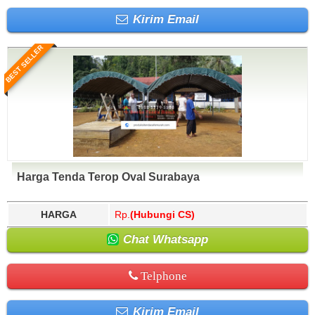
Kirim Email
BEST SELLER
Harga Tenda Terop Oval Surabaya
HARGA
Rp.
(Hubungi CS)
Chat Whatsapp
Telphone
Kirim Email