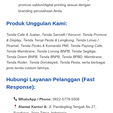
promosi sablon/digital printing sesuai dengan
branding perusahaan Anda.
Produk Unggulan Kami:
Tenda Cafe & Jualan
,
Tenda Sarnafil / Kerucut
,
Tenda Promosi
& Display
,
Tenda Terop Pesta & Lengkung
,
Tenda Limas /
Piramid
,
Tenda Posko & Komando PMI
,
Tenda Payung Cafe
,
Tenda Membrane
,
Tenda Lorong BNPB
,
Tenda Segitiga
,
Tenda Doem BNPB
,
Tenda BNPB
,
Tenda BPBD
,
Membrane
,
Tenda Roder
,
Tenda Dorokepek
,
Tenda Pesta
, serta berbagai
jenis tenda custom lainnya.
Hubungi Layanan Pelanggan (Fast
Response):
WhatsApp / Phone:
0822-5779-5508
Alamat Kantor &:
Jl. Pandegiling Tengah No 27,
Surabaya, Jawa Timur, Indonesia