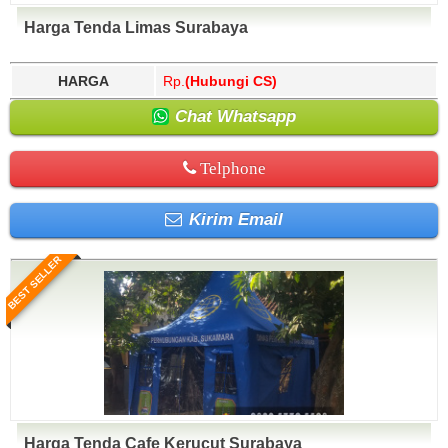
Harga Tenda Limas Surabaya
HARGA
Rp.
(Hubungi CS)
Chat Whatsapp
Telphone
Kirim Email
BEST SELLER
Harga Tenda Cafe Kerucut Surabaya