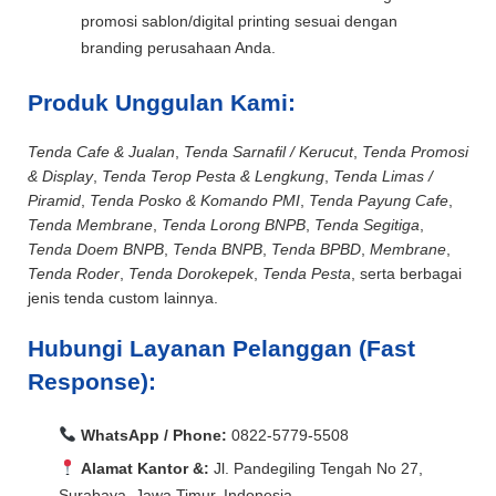
promosi sablon/digital printing sesuai dengan
branding perusahaan Anda.
Produk Unggulan Kami:
Tenda Cafe & Jualan
,
Tenda Sarnafil / Kerucut
,
Tenda Promosi
& Display
,
Tenda Terop Pesta & Lengkung
,
Tenda Limas /
Piramid
,
Tenda Posko & Komando PMI
,
Tenda Payung Cafe
,
Tenda Membrane
,
Tenda Lorong BNPB
,
Tenda Segitiga
,
Tenda Doem BNPB
,
Tenda BNPB
,
Tenda BPBD
,
Membrane
,
Tenda Roder
,
Tenda Dorokepek
,
Tenda Pesta
, serta berbagai
jenis tenda custom lainnya.
Hubungi Layanan Pelanggan (Fast
Response):
WhatsApp / Phone:
0822-5779-5508
Alamat Kantor &:
Jl. Pandegiling Tengah No 27,
Surabaya, Jawa Timur, Indonesia