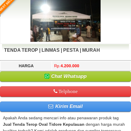
BEST SELLER
TENDA TEROP | LINMAS | PESTA | MURAH
HARGA
Rp.
4.200.000
Chat Whatsapp
Telphone
Kirim Email
Apakah Anda sedang mencari info atau penawaran produk tag
Jual Tenda Terop Oval Tidore Kepulauan
dengan harga murah
kualitas terbaik? Kami adalah produsen dan supplier terpercaya