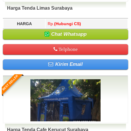
Harga Tenda Limas Surabaya
HARGA
Rp.
(Hubungi CS)
Chat Whatsapp
Telphone
Kirim Email
BEST SELLER
Harga Tenda Cafe Kerucut Surabaya