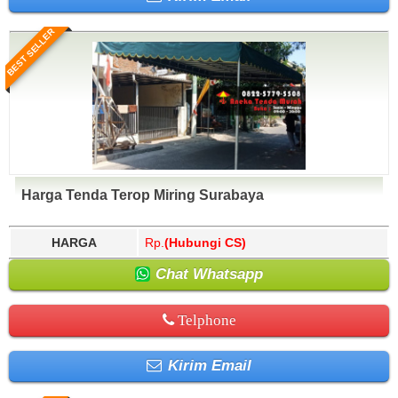
BEST SELLER
Harga Tenda Terop Miring Surabaya
HARGA
Rp.
(Hubungi CS)
Chat Whatsapp
Telphone
Kirim Email