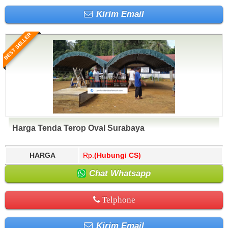
Kirim Email
BEST SELLER
Harga Tenda Terop Oval Surabaya
HARGA
Rp.
(Hubungi CS)
Chat Whatsapp
Telphone
Kirim Email