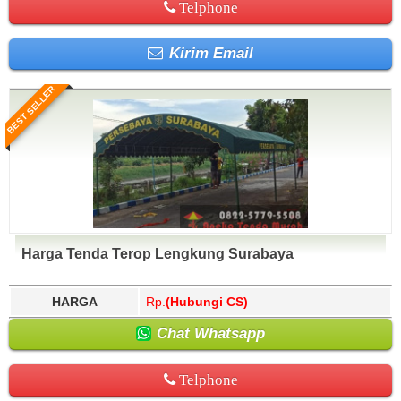
Telphone
Kirim Email
BEST SELLER
Harga Tenda Terop Lengkung Surabaya
HARGA
Rp.
(Hubungi CS)
Chat Whatsapp
Telphone