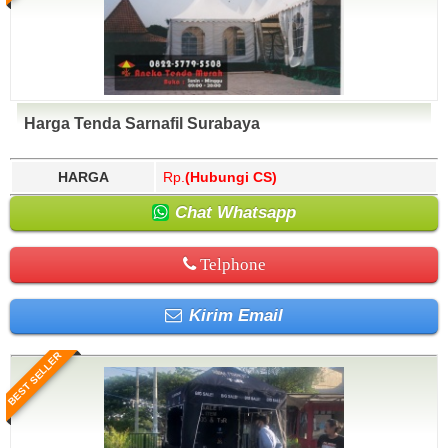
Harga Tenda Sarnafil Surabaya
HARGA
Rp.
(Hubungi CS)
Chat Whatsapp
Telphone
Kirim Email
BEST SELLER