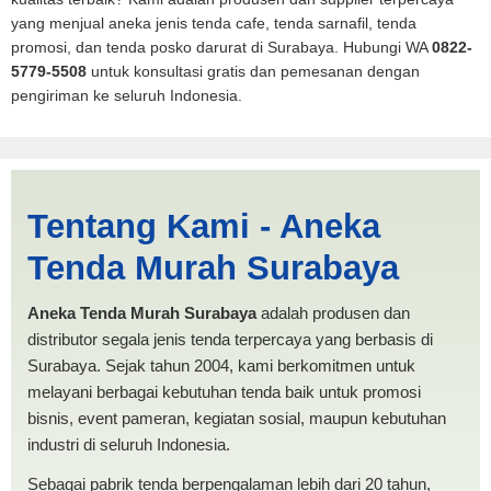
yang menjual aneka jenis tenda cafe, tenda sarnafil, tenda
promosi, dan tenda posko darurat di Surabaya. Hubungi WA
0822-
5779-5508
untuk konsultasi gratis dan pemesanan dengan
pengiriman ke seluruh Indonesia.
Jual Tenda Terop Oval
Tentang Kami - Aneka
Tidore Kepulauan |
Tenda Murah Surabaya
PRODUKSI ANEKA TENDA
MURAH
Aneka Tenda Murah Surabaya
adalah produsen dan
distributor segala jenis tenda terpercaya yang berbasis di
Surabaya. Sejak tahun 2004, kami berkomitmen untuk
melayani berbagai kebutuhan tenda baik untuk promosi
bisnis, event pameran, kegiatan sosial, maupun kebutuhan
industri di seluruh Indonesia.
Sebagai pabrik tenda berpengalaman lebih dari 20 tahun,