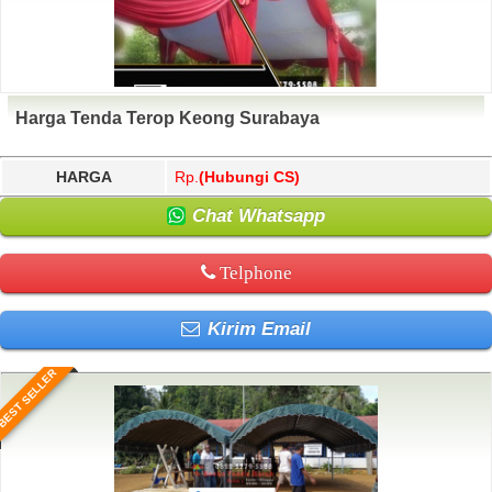
Harga Tenda Terop Keong Surabaya
HARGA
Rp.
(Hubungi CS)
Chat Whatsapp
Telphone
Kirim Email
BEST SELLER