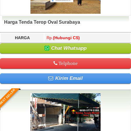
Harga Tenda Terop Oval Surabaya
HARGA
Rp.
(Hubungi CS)
Chat Whatsapp
Telphone
Kirim Email
BEST SELLER