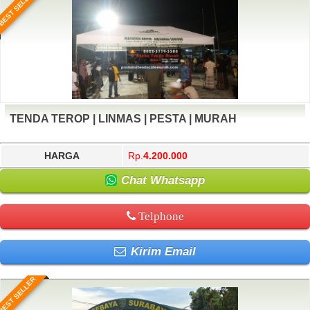
BEST SELLER
TENDA TEROP | LINMAS | PESTA | MURAH
HARGA
Rp.
4.200.000
Chat Whatsapp
Telphone
Kirim Email
BEST SELLER