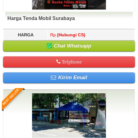
Harga Tenda Mobil Surabaya
HARGA
Rp.
(Hubungi CS)
Chat Whatsapp
Telphone
Kirim Email
BEST SELLER