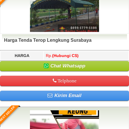
Harga Tenda Terop Lengkung Surabaya
HARGA
Rp.
(Hubungi CS)
Chat Whatsapp
Telphone
Kirim Email
BEST SELLER