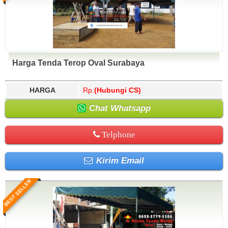
Harga Tenda Terop Oval Surabaya
HARGA
Rp.
(Hubungi CS)
Chat Whatsapp
Telphone
Kirim Email
BEST SELLER