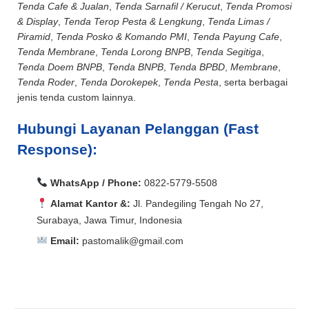
Tenda Cafe & Jualan
,
Tenda Sarnafil / Kerucut
,
Tenda Promosi
& Display
,
Tenda Terop Pesta & Lengkung
,
Tenda Limas /
Piramid
,
Tenda Posko & Komando PMI
,
Tenda Payung Cafe
,
Tenda Membrane
,
Tenda Lorong BNPB
,
Tenda Segitiga
,
Tenda Doem BNPB
,
Tenda BNPB
,
Tenda BPBD
,
Membrane
,
Tenda Roder
,
Tenda Dorokepek
,
Tenda Pesta
, serta berbagai
jenis tenda custom lainnya.
Hubungi Layanan Pelanggan (Fast
Response):
WhatsApp / Phone:
0822-5779-5508
Alamat Kantor &:
Jl. Pandegiling Tengah No 27,
Surabaya, Jawa Timur, Indonesia
Email:
pastomalik@gmail.com
Aceh Barat, Aceh Barat Daya, Aceh Besar, Aceh Jaya,
Aceh Selatan, Aceh Singkil, Aceh Tamiang, Aceh
Aceh Barat, Aceh Barat Daya, Aceh Besar, Aceh Jaya,
Tengah, Aceh Tenggara, Aceh Timur, Aceh Utara, Agam,
Aceh Selatan, Aceh Singkil, Aceh Tamiang, Aceh