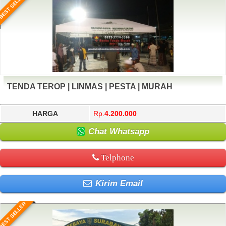
BEST SELLER
TENDA TEROP | LINMAS | PESTA | MURAH
HARGA
Rp.
4.200.000
Chat Whatsapp
Telphone
Kirim Email
BEST SELLER