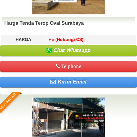
Harga Tenda Terop Oval Surabaya
HARGA
Rp.
(Hubungi CS)
Chat Whatsapp
Telphone
Kirim Email
BEST SELLER