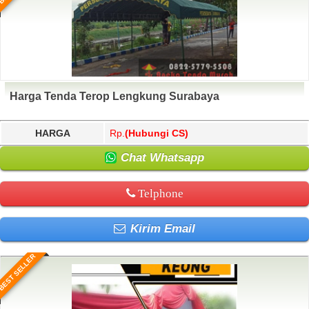
Harga Tenda Terop Lengkung Surabaya
HARGA
Rp.
(Hubungi CS)
Chat Whatsapp
Telphone
Kirim Email
BEST SELLER