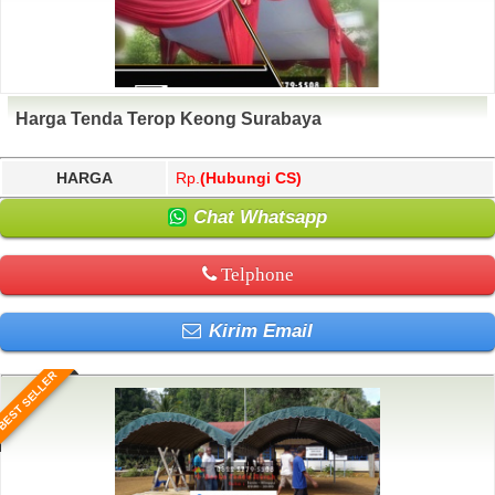
Harga Tenda Terop Keong Surabaya
HARGA
Rp.
(Hubungi CS)
Chat Whatsapp
Telphone
Kirim Email
BEST SELLER