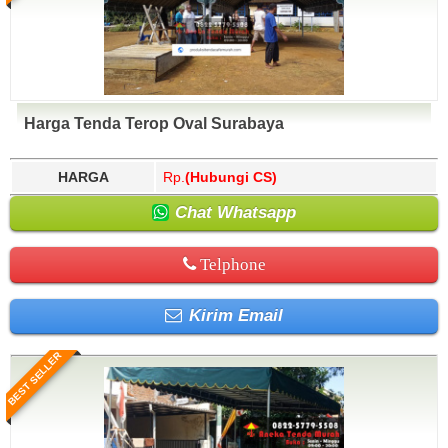
Harga Tenda Terop Oval Surabaya
HARGA
Rp.
(Hubungi CS)
Chat Whatsapp
Telphone
Kirim Email
BEST SELLER