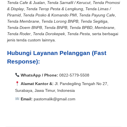
Tenda Cafe & Jualan
,
Tenda Sarnafil / Kerucut
,
Tenda Promosi
& Display
,
Tenda Terop Pesta & Lengkung
,
Tenda Limas /
Piramid
,
Tenda Posko & Komando PMI
,
Tenda Payung Cafe
,
Tenda Membrane
,
Tenda Lorong BNPB
,
Tenda Segitiga
,
Tenda Doem BNPB
,
Tenda BNPB
,
Tenda BPBD
,
Membrane
,
Tenda Roder
,
Tenda Dorokepek
,
Tenda Pesta
, serta berbagai
jenis tenda custom lainnya.
Hubungi Layanan Pelanggan (Fast
Response):
WhatsApp / Phone:
0822-5779-5508
Alamat Kantor &:
Jl. Pandegiling Tengah No 27,
Surabaya, Jawa Timur, Indonesia
Email:
pastomalik@gmail.com
Aceh Barat, Aceh Barat Daya, Aceh Besar, Aceh Jaya,
Aceh Selatan, Aceh Singkil, Aceh Tamiang, Aceh
Aceh Barat, Aceh Barat Daya, Aceh Besar, Aceh Jaya,
Tengah, Aceh Tenggara, Aceh Timur, Aceh Utara, Agam,
Aceh Selatan, Aceh Singkil, Aceh Tamiang, Aceh