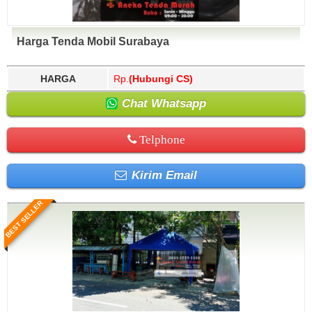
Harga Tenda Mobil Surabaya
HARGA
Rp.
(Hubungi CS)
Chat Whatsapp
Telphone
Kirim Email
BEST SELLER