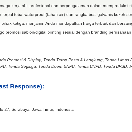
naga kerja ahli profesional dan berpengalaman dalam memproduksi ri
 terpal tebal waterproof (tahan air) dan rangka besi galvanis kokoh ser
 pihak ketiga, menjamin Anda mendapatkan harga terbaik dan bersain
go promosi sablon/digital printing sesuai dengan branding perusahaan
nda Promosi & Display
,
Tenda Terop Pesta & Lengkung
,
Tenda Limas /
NPB
,
Tenda Segitiga
,
Tenda Doem BNPB
,
Tenda BNPB
,
Tenda BPBD
,
M
ast Response):
No 27, Surabaya, Jawa Timur, Indonesia