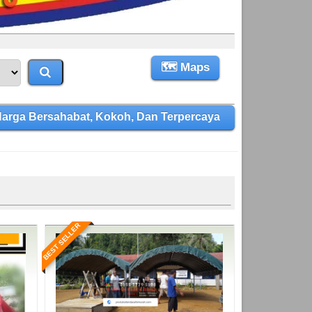
🗺 Maps
arga Bersahabat, Kokoh, Dan Terpercaya
BEST SELLER