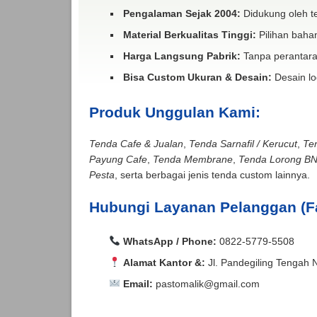
Pengalaman Sejak 2004:
Didukung oleh te
Material Berkualitas Tinggi:
Pilihan bahan
Harga Langsung Pabrik:
Tanpa perantara
Bisa Custom Ukuran & Desain:
Desain lo
Produk Unggulan Kami:
Tenda Cafe & Jualan
,
Tenda Sarnafil / Kerucut
,
Te
Payung Cafe
,
Tenda Membrane
,
Tenda Lorong B
Pesta
, serta berbagai jenis tenda custom lainnya.
Hubungi Layanan Pelanggan (F
WhatsApp / Phone:
0822-5779-5508
Alamat Kantor &:
Jl. Pandegiling Tengah 
Email:
pastomalik@gmail.com