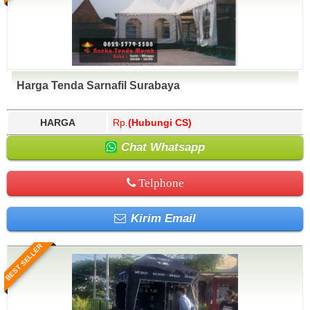
Harga Tenda Sarnafil Surabaya
HARGA
Rp.
(Hubungi CS)
Chat Whatsapp
Telphone
Kirim Email
BEST SELLER