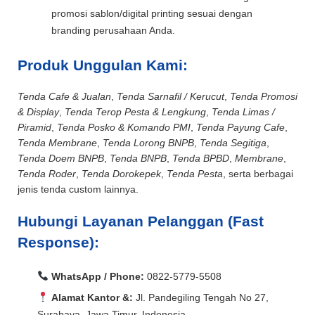
promosi sablon/digital printing sesuai dengan
branding perusahaan Anda.
Produk Unggulan Kami:
Tenda Cafe & Jualan
,
Tenda Sarnafil / Kerucut
,
Tenda Promosi
& Display
,
Tenda Terop Pesta & Lengkung
,
Tenda Limas /
Piramid
,
Tenda Posko & Komando PMI
,
Tenda Payung Cafe
,
Tenda Membrane
,
Tenda Lorong BNPB
,
Tenda Segitiga
,
Tenda Doem BNPB
,
Tenda BNPB
,
Tenda BPBD
,
Membrane
,
Tenda Roder
,
Tenda Dorokepek
,
Tenda Pesta
, serta berbagai
jenis tenda custom lainnya.
Hubungi Layanan Pelanggan (Fast
Response):
WhatsApp / Phone:
0822-5779-5508
Alamat Kantor &:
Jl. Pandegiling Tengah No 27,
Surabaya, Jawa Timur, Indonesia