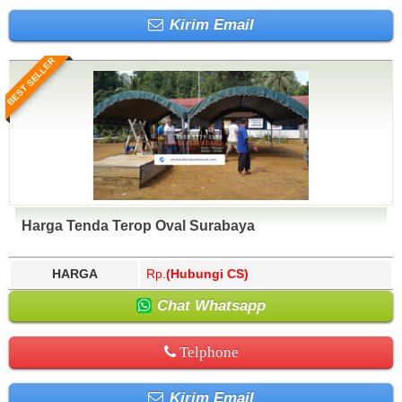
Kirim Email
BEST SELLER
Harga Tenda Terop Oval Surabaya
HARGA
Rp.
(Hubungi CS)
Chat Whatsapp
Telphone
Kirim Email