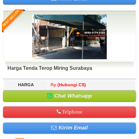
BEST SELLER
Harga Tenda Terop Miring Surabaya
HARGA
Rp.
(Hubungi CS)
Chat Whatsapp
Telphone
Kirim Email