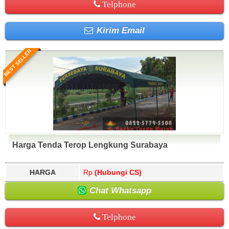
Telphone
Kirim Email
BEST SELLER
Harga Tenda Terop Lengkung Surabaya
HARGA
Rp.
(Hubungi CS)
Chat Whatsapp
Telphone