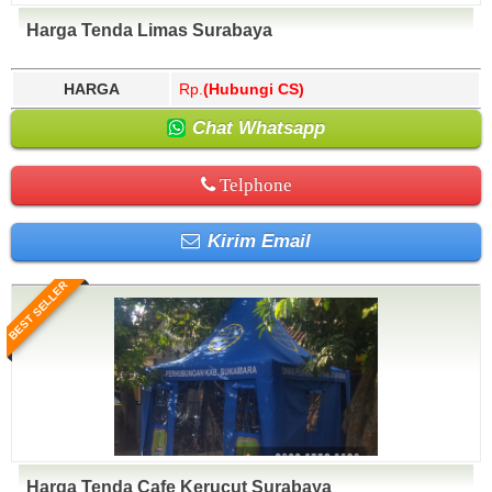
Harga Tenda Limas Surabaya
HARGA
Rp.
(Hubungi CS)
Chat Whatsapp
Telphone
Kirim Email
BEST SELLER
Harga Tenda Cafe Kerucut Surabaya