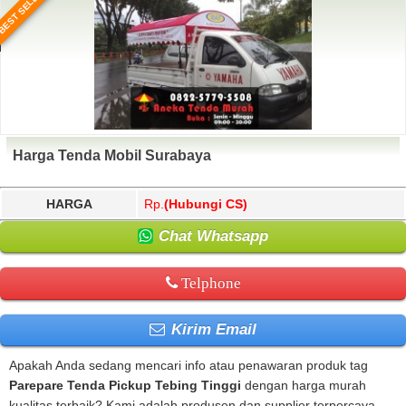
BEST SELLER
Harga Tenda Mobil Surabaya
HARGA
Rp.
(Hubungi CS)
Chat Whatsapp
Telphone
Kirim Email
Apakah Anda sedang mencari info atau penawaran produk tag
Parepare Tenda Pickup Tebing Tinggi
dengan harga murah
kualitas terbaik? Kami adalah produsen dan supplier terpercaya