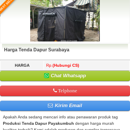
BEST SELLER
Harga Tenda Dapur Surabaya
HARGA
Rp.
(Hubungi CS)
Chat Whatsapp
Telphone
Kirim Email
Apakah Anda sedang mencari info atau penawaran produk tag
Produksi Tenda Dapur Payakumbuh
dengan harga murah
kualitas terbaik? Kami adalah produsen dan supplier terpercaya