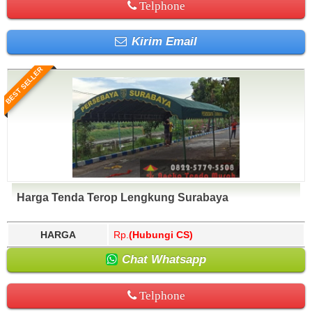
Telphone
Kirim Email
BEST SELLER
Harga Tenda Terop Lengkung Surabaya
HARGA
Rp.
(Hubungi CS)
Chat Whatsapp
Telphone