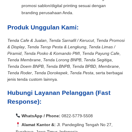
promosi sablon/digital printing sesuai dengan
branding perusahaan Anda.
Produk Unggulan Kami:
Tenda Cafe & Jualan
,
Tenda Sarnafil / Kerucut
,
Tenda Promosi
& Display
,
Tenda Terop Pesta & Lengkung
,
Tenda Limas /
Piramid
,
Tenda Posko & Komando PMI
,
Tenda Payung Cafe
,
Tenda Membrane
,
Tenda Lorong BNPB
,
Tenda Segitiga
,
Tenda Doem BNPB
,
Tenda BNPB
,
Tenda BPBD
,
Membrane
,
Tenda Roder
,
Tenda Dorokepek
,
Tenda Pesta
, serta berbagai
jenis tenda custom lainnya.
Hubungi Layanan Pelanggan (Fast
Response):
WhatsApp / Phone:
0822-5779-5508
Alamat Kantor &:
Jl. Pandegiling Tengah No 27,
Surabaya, Jawa Timur, Indonesia