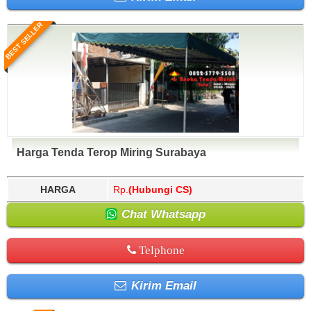
BEST SELLER
Harga Tenda Terop Miring Surabaya
HARGA
Rp.
(Hubungi CS)
Chat Whatsapp
Telphone
Kirim Email