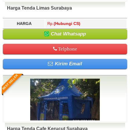
Harga Tenda Limas Surabaya
HARGA
Rp.
(Hubungi CS)
Chat Whatsapp
Telphone
Kirim Email
BEST SELLER
Harga Tenda Cafe Kerucut Surabaya