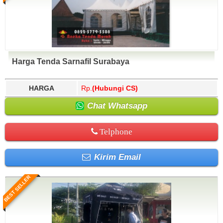
Harga Tenda Sarnafil Surabaya
HARGA
Rp.
(Hubungi CS)
Chat Whatsapp
Telphone
Kirim Email
BEST SELLER