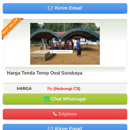
Kirim Email
BEST SELLER
Harga Tenda Terop Oval Surabaya
HARGA
Rp.
(Hubungi CS)
Chat Whatsapp
Telphone
Kirim Email