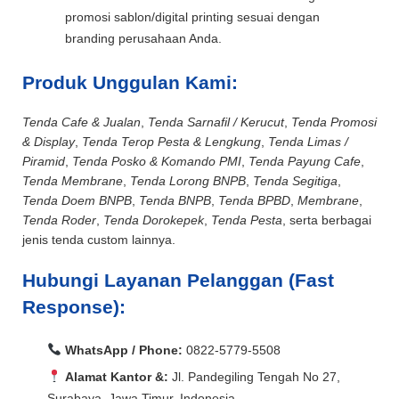
promosi sablon/digital printing sesuai dengan
branding perusahaan Anda.
Produk Unggulan Kami:
Tenda Cafe & Jualan
,
Tenda Sarnafil / Kerucut
,
Tenda Promosi
& Display
,
Tenda Terop Pesta & Lengkung
,
Tenda Limas /
Piramid
,
Tenda Posko & Komando PMI
,
Tenda Payung Cafe
,
Tenda Membrane
,
Tenda Lorong BNPB
,
Tenda Segitiga
,
Tenda Doem BNPB
,
Tenda BNPB
,
Tenda BPBD
,
Membrane
,
Tenda Roder
,
Tenda Dorokepek
,
Tenda Pesta
, serta berbagai
jenis tenda custom lainnya.
Hubungi Layanan Pelanggan (Fast
Response):
WhatsApp / Phone:
0822-5779-5508
Alamat Kantor &:
Jl. Pandegiling Tengah No 27,
Surabaya, Jawa Timur, Indonesia