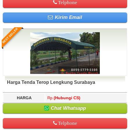
Telphone
Kirim Email
BEST SELLER
Harga Tenda Terop Lengkung Surabaya
HARGA
Rp.
(Hubungi CS)
Chat Whatsapp
Telphone