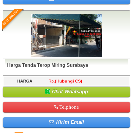
BEST SELLER
Harga Tenda Terop Miring Surabaya
HARGA
Rp.
(Hubungi CS)
Chat Whatsapp
Telphone
Kirim Email