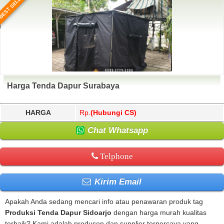
BEST SELLER
Harga Tenda Dapur Surabaya
HARGA
Rp.
(Hubungi CS)
Chat Whatsapp
Telphone
Kirim Email
Apakah Anda sedang mencari info atau penawaran produk tag
Produksi Tenda Dapur Sidoarjo
dengan harga murah kualitas
terbaik? Kami adalah produsen dan supplier terpercaya yang