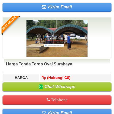
Kirim Email
BEST SELLER
Harga Tenda Terop Oval Surabaya
HARGA
Rp.
(Hubungi CS)
Chat Whatsapp
Telphone
Kirim Email