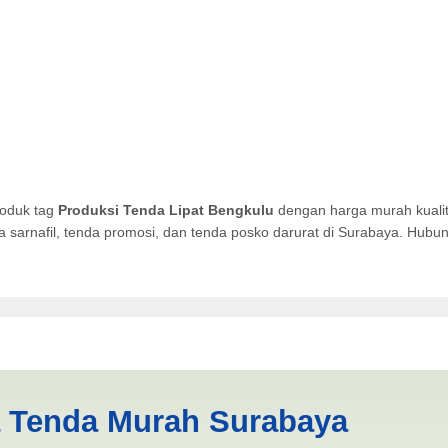
roduk tag
Produksi Tenda Lipat Bengkulu
dengan harga murah kualit
da sarnafil, tenda promosi, dan tenda posko darurat di Surabaya. Hub
t Bengkulu | PRODUKSI ANEK
a Tenda Murah Surabaya