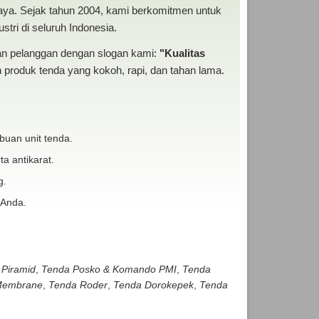
baya. Sejak tahun 2004, kami berkomitmen untuk
tri di seluruh Indonesia.
san pelanggan dengan slogan kami:
"Kualitas
produk tenda yang kokoh, rapi, dan tahan lama.
buan unit tenda.
ta antikarat.
g.
 Anda.
 Piramid
,
Tenda Posko & Komando PMI
,
Tenda
embrane
,
Tenda Roder
,
Tenda Dorokepek
,
Tenda