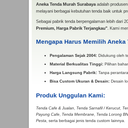
Aneka Tenda Murah Surabaya
adalah produsen 
melayani berbagai kebutuhan tenda baik untuk pro
Sebagai pabrik tenda berpengalaman lebih dari 
Premium, Harga Pabrik Terjangkau"
. Kami men
Mengapa Harus Memilih Aneka
Pengalaman Sejak 2004:
Didukung oleh te
Material Berkualitas Tinggi:
Pilihan bahan
Harga Langsung Pabrik:
Tanpa perantara
Bisa Custom Ukuran & Desain:
Desain lo
Produk Unggulan Kami:
Tenda Cafe & Jualan
,
Tenda Sarnafil / Kerucut
,
Te
Payung Cafe
,
Tenda Membrane
,
Tenda Lorong B
Pesta
, serta berbagai jenis tenda custom lainnya.