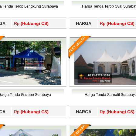
Wajo, Wakatobi, Waropen, Way Kanan, Wonogiri, Wonosobo, Y
a Tenda Terop Lengkung Surabaya
Harga Tenda Terop Oval Suraba
GA
Rp.
(Hubungi CS)
HARGA
Rp.
(Hubungi CS)
BEST SELLER
Harga Tenda Gazebo Surabaya
Harga Tenda Sarnafil Surabay
GA
Rp.
(Hubungi CS)
HARGA
Rp.
(Hubungi CS)
BEST SELLER