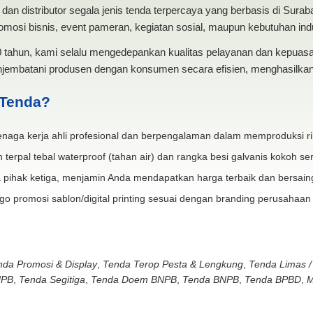
dan distributor segala jenis tenda terpercaya yang berbasis di Sura
mosi bisnis, event pameran, kegiatan sosial, maupun kebutuhan indus
20 tahun, kami selalu mengedepankan kualitas pelayanan dan kepua
jembatani produsen dengan konsumen secara efisien, menghasilkan 
 Tenda?
naga kerja ahli profesional dan berpengalaman dalam memproduksi ri
 terpal tebal waterproof (tahan air) dan rangka besi galvanis kokoh ser
 pihak ketiga, menjamin Anda mendapatkan harga terbaik dan bersain
go promosi sablon/digital printing sesuai dengan branding perusahaan
nda Promosi & Display
,
Tenda Terop Pesta & Lengkung
,
Tenda Limas /
NPB
,
Tenda Segitiga
,
Tenda Doem BNPB
,
Tenda BNPB
,
Tenda BPBD
,
M