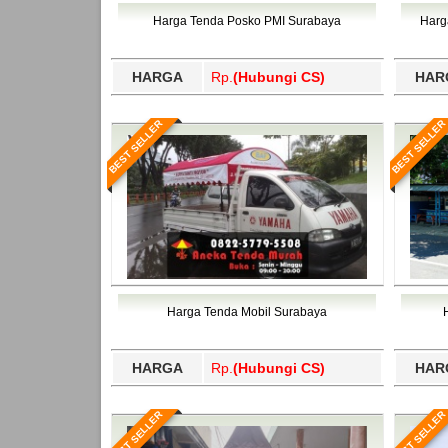
Bawang Barat, Tulangbawang, Tulungagung, 
Harga Tenda Posko PMI Surabaya
Harg
HARGA
Rp.
(Hubungi CS)
HAR
BEST SELLER
BEST SELLER
Harga Tenda Mobil Surabaya
HARGA
Rp.
(Hubungi CS)
HAR
BEST SELLER
BEST SELLER