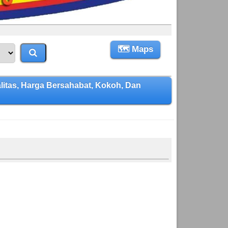
🗺 Maps
tas, Harga Bersahabat, Kokoh, Dan