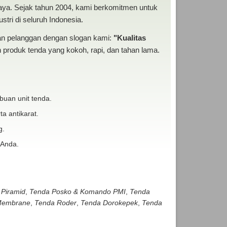
baya. Sejak tahun 2004, kami berkomitmen untuk
tri di seluruh Indonesia.
san pelanggan dengan slogan kami:
"Kualitas
produk tenda yang kokoh, rapi, dan tahan lama.
buan unit tenda.
ta antikarat.
g.
 Anda.
 Piramid
,
Tenda Posko & Komando PMI
,
Tenda
embrane
,
Tenda Roder
,
Tenda Dorokepek
,
Tenda