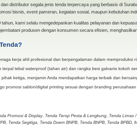
dan distributor segala jenis tenda terpercaya yang berbasis di Sura
mosi bisnis, event pameran, kegiatan sosial, maupun kebutuhan indus
20 tahun, kami selalu mengedepankan kualitas pelayanan dan kepua
jembatani produsen dengan konsumen secara efisien, menghasilkan 
 Tenda?
naga kerja ahli profesional dan berpengalaman dalam memproduksi ri
 terpal tebal waterproof (tahan air) dan rangka besi galvanis kokoh ser
 pihak ketiga, menjamin Anda mendapatkan harga terbaik dan bersain
go promosi sablon/digital printing sesuai dengan branding perusahaan
nda Promosi & Display
,
Tenda Terop Pesta & Lengkung
,
Tenda Limas /
NPB
,
Tenda Segitiga
,
Tenda Doem BNPB
,
Tenda BNPB
,
Tenda BPBD
,
M