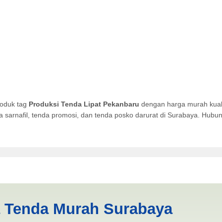
roduk tag
Produksi Tenda Lipat Pekanbaru
dengan harga murah kuali
da sarnafil, tenda promosi, dan tenda posko darurat di Surabaya. Hub
t Pekanbaru | PRODUKSI ANE
a Tenda Murah Surabaya