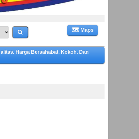
🗺 Maps
itas, Harga Bersahabat, Kokoh, Dan