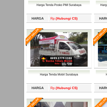
Bawang Barat, Tulangbawang, Tulungagung, 
Harga Tenda Posko PMI Surabaya
Harg
HARGA
Rp.
(Hubungi CS)
HAR
BEST SELLER
BEST SELLER
Harga Tenda Mobil Surabaya
HARGA
Rp.
(Hubungi CS)
HAR
BEST SELLER
BEST SELLER