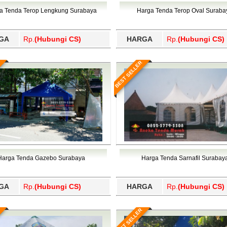
Wajo, Wakatobi, Waropen, Way Kanan, Wonogiri, Wonosobo, Y
a Tenda Terop Lengkung Surabaya
Harga Tenda Terop Oval Suraba
GA
Rp.
(Hubungi CS)
HARGA
Rp.
(Hubungi CS)
BEST SELLER
Harga Tenda Gazebo Surabaya
Harga Tenda Sarnafil Surabay
GA
Rp.
(Hubungi CS)
HARGA
Rp.
(Hubungi CS)
BEST SELLER