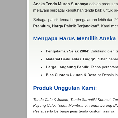
Aneka Tenda Murah Surabaya
adalah produsen 
melayani berbagai kebutuhan tenda baik untuk pro
Sebagai pabrik tenda berpengalaman lebih dari 
Premium, Harga Pabrik Terjangkau"
. Kami men
Mengapa Harus Memilih Aneka
Pengalaman Sejak 2004:
Didukung oleh te
Material Berkualitas Tinggi:
Pilihan bahan
Harga Langsung Pabrik:
Tanpa perantara
Bisa Custom Ukuran & Desain:
Desain lo
Produk Unggulan Kami:
Tenda Cafe & Jualan
,
Tenda Sarnafil / Kerucut
,
Te
Payung Cafe
,
Tenda Membrane
,
Tenda Lorong B
Pesta
, serta berbagai jenis tenda custom lainnya.