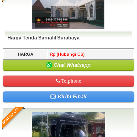
Harga Tenda Sarnafil Surabaya
HARGA
Rp.
(Hubungi CS)
Chat Whatsapp
Telphone
Kirim Email
BEST SELLER