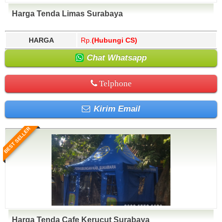
Harga Tenda Limas Surabaya
HARGA
Rp.
(Hubungi CS)
Chat Whatsapp
Telphone
Kirim Email
BEST SELLER
Harga Tenda Cafe Kerucut Surabaya