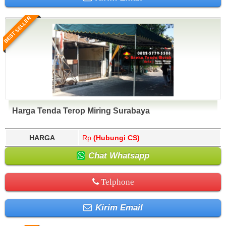
BEST SELLER
Harga Tenda Terop Miring Surabaya
HARGA
Rp.
(Hubungi CS)
Chat Whatsapp
Telphone
Kirim Email