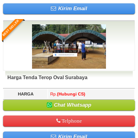
Kirim Email
BEST SELLER
Harga Tenda Terop Oval Surabaya
HARGA
Rp.
(Hubungi CS)
Chat Whatsapp
Telphone
Kirim Email