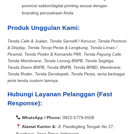
promosi sablon/digital printing sesuai dengan
branding perusahaan Anda.
Produk Unggulan Kami:
Tenda Cafe & Jualan
,
Tenda Sarnafil / Kerucut
,
Tenda Promosi
& Display
,
Tenda Terop Pesta & Lengkung
,
Tenda Limas /
Piramid
,
Tenda Posko & Komando PMI
,
Tenda Payung Cafe
,
Tenda Membrane
,
Tenda Lorong BNPB
,
Tenda Segitiga
,
Tenda Doem BNPB
,
Tenda BNPB
,
Tenda BPBD
,
Membrane
,
Tenda Roder
,
Tenda Dorokepek
,
Tenda Pesta
, serta berbagai
jenis tenda custom lainnya.
Hubungi Layanan Pelanggan (Fast
Response):
WhatsApp / Phone:
0822-5779-5508
Alamat Kantor &:
Jl. Pandegiling Tengah No 27,
Surabaya, Jawa Timur, Indonesia