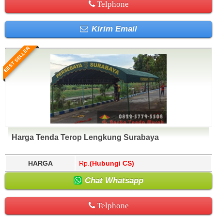
Telphone
Kirim Email
BEST SELLER
Harga Tenda Terop Lengkung Surabaya
HARGA
Rp.
(Hubungi CS)
Chat Whatsapp
Telphone