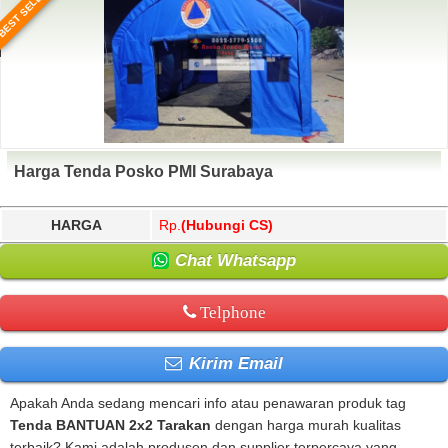
BEST SELLER
Harga Tenda Posko PMI Surabaya
HARGA
Rp.
(Hubungi CS)
Chat Whatsapp
Telphone
Kirim Email
Apakah Anda sedang mencari info atau penawaran produk tag
Tenda BANTUAN 2x2 Tarakan
dengan harga murah kualitas
terbaik? Kami adalah produsen dan supplier terpercaya yang