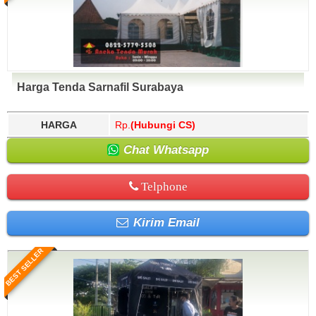
Harga Tenda Sarnafil Surabaya
HARGA
Rp.
(Hubungi CS)
Chat Whatsapp
Telphone
Kirim Email
BEST SELLER