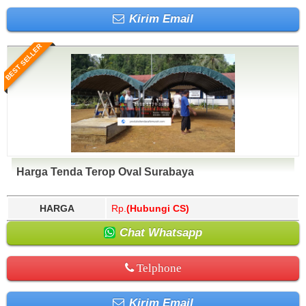
Kirim Email
BEST SELLER
Harga Tenda Terop Oval Surabaya
HARGA
Rp.
(Hubungi CS)
Chat Whatsapp
Telphone
Kirim Email