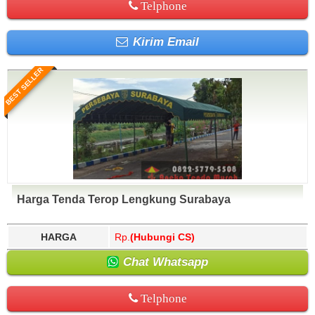
Telphone
Kirim Email
BEST SELLER
Harga Tenda Terop Lengkung Surabaya
HARGA
Rp.
(Hubungi CS)
Chat Whatsapp
Telphone