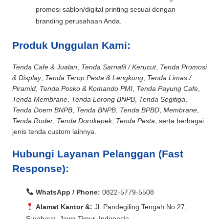
promosi sablon/digital printing sesuai dengan
branding perusahaan Anda.
Produk Unggulan Kami:
Tenda Cafe & Jualan
,
Tenda Sarnafil / Kerucut
,
Tenda Promosi
& Display
,
Tenda Terop Pesta & Lengkung
,
Tenda Limas /
Piramid
,
Tenda Posko & Komando PMI
,
Tenda Payung Cafe
,
Tenda Membrane
,
Tenda Lorong BNPB
,
Tenda Segitiga
,
Tenda Doem BNPB
,
Tenda BNPB
,
Tenda BPBD
,
Membrane
,
Tenda Roder
,
Tenda Dorokepek
,
Tenda Pesta
, serta berbagai
jenis tenda custom lainnya.
Hubungi Layanan Pelanggan (Fast
Response):
WhatsApp / Phone:
0822-5779-5508
Alamat Kantor &:
Jl. Pandegiling Tengah No 27,
Surabaya, Jawa Timur, Indonesia