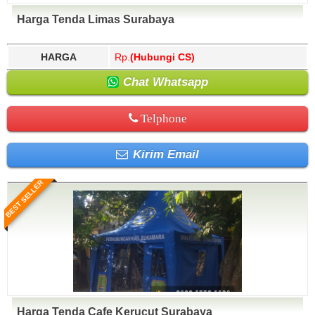
Harga Tenda Limas Surabaya
HARGA
Rp.
(Hubungi CS)
Chat Whatsapp
Telphone
Kirim Email
BEST SELLER
Harga Tenda Cafe Kerucut Surabaya