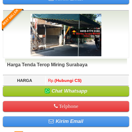
BEST SELLER
Harga Tenda Terop Miring Surabaya
HARGA
Rp.
(Hubungi CS)
Chat Whatsapp
Telphone
Kirim Email