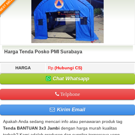
BEST SELLER
Harga Tenda Posko PMI Surabaya
HARGA
Rp.
(Hubungi CS)
Chat Whatsapp
Telphone
Kirim Email
Apakah Anda sedang mencari info atau penawaran produk tag
Tenda BANTUAN 3x3 Jambi
dengan harga murah kualitas
terbaik? Kami adalah produsen dan supplier terpercaya yang