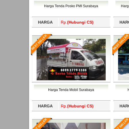
Bawang Barat, Tulangbawang, Tulungagung, 
Harga Tenda Posko PMI Surabaya
Harg
HARGA
Rp.
(Hubungi CS)
HAR
BEST SELLER
BEST SELLER
Harga Tenda Mobil Surabaya
HARGA
Rp.
(Hubungi CS)
HAR
BEST SELLER
BEST SELLER