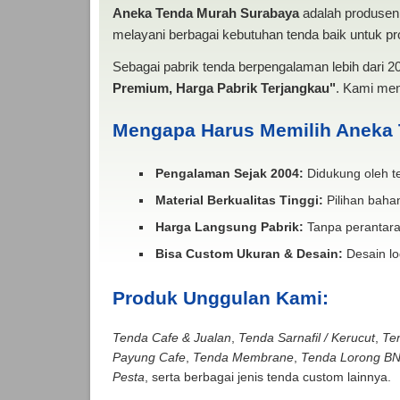
Aneka Tenda Murah Surabaya
adalah produsen 
melayani berbagai kebutuhan tenda baik untuk pro
Sebagai pabrik tenda berpengalaman lebih dari 
Premium, Harga Pabrik Terjangkau"
. Kami men
Mengapa Harus Memilih Aneka
Pengalaman Sejak 2004:
Didukung oleh te
Material Berkualitas Tinggi:
Pilihan bahan
Harga Langsung Pabrik:
Tanpa perantara
Bisa Custom Ukuran & Desain:
Desain lo
Produk Unggulan Kami:
Tenda Cafe & Jualan
,
Tenda Sarnafil / Kerucut
,
Te
Payung Cafe
,
Tenda Membrane
,
Tenda Lorong B
Pesta
, serta berbagai jenis tenda custom lainnya.