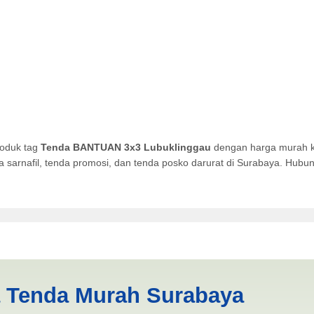
roduk tag
Tenda BANTUAN 3x3 Lubuklinggau
dengan harga murah ku
da sarnafil, tenda promosi, dan tenda posko darurat di Surabaya. Hub
Lubuklinggau | PRODUKSI A
a Tenda Murah Surabaya