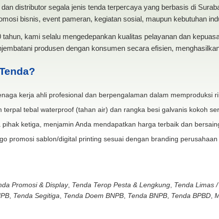
dan distributor segala jenis tenda terpercaya yang berbasis di Sura
mosi bisnis, event pameran, kegiatan sosial, maupun kebutuhan indus
20 tahun, kami selalu mengedepankan kualitas pelayanan dan kepua
jembatani produsen dengan konsumen secara efisien, menghasilkan 
 Tenda?
naga kerja ahli profesional dan berpengalaman dalam memproduksi ri
 terpal tebal waterproof (tahan air) dan rangka besi galvanis kokoh ser
 pihak ketiga, menjamin Anda mendapatkan harga terbaik dan bersain
go promosi sablon/digital printing sesuai dengan branding perusahaan
nda Promosi & Display
,
Tenda Terop Pesta & Lengkung
,
Tenda Limas /
NPB
,
Tenda Segitiga
,
Tenda Doem BNPB
,
Tenda BNPB
,
Tenda BPBD
,
M