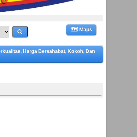
🗺 Maps
alitas, Harga Bersahabat, Kokoh, Dan