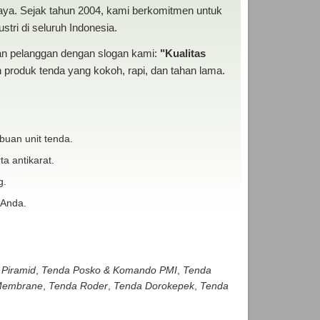
baya. Sejak tahun 2004, kami berkomitmen untuk
tri di seluruh Indonesia.
san pelanggan dengan slogan kami:
"Kualitas
produk tenda yang kokoh, rapi, dan tahan lama.
buan unit tenda.
ta antikarat.
g.
 Anda.
 Piramid
,
Tenda Posko & Komando PMI
,
Tenda
embrane
,
Tenda Roder
,
Tenda Dorokepek
,
Tenda