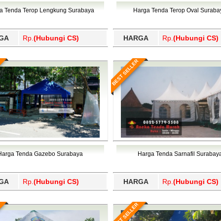
Wajo, Wakatobi, Waropen, Way Kanan, Wonogiri, Wonosobo, Y
a Tenda Terop Lengkung Surabaya
Harga Tenda Terop Oval Suraba
GA
Rp.
(Hubungi CS)
HARGA
Rp.
(Hubungi CS)
BEST SELLER
Harga Tenda Gazebo Surabaya
Harga Tenda Sarnafil Surabay
GA
Rp.
(Hubungi CS)
HARGA
Rp.
(Hubungi CS)
BEST SELLER