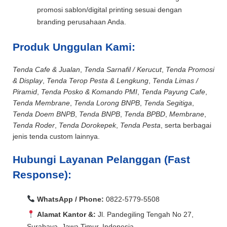
promosi sablon/digital printing sesuai dengan
branding perusahaan Anda.
Produk Unggulan Kami:
Tenda Cafe & Jualan
,
Tenda Sarnafil / Kerucut
,
Tenda Promosi
& Display
,
Tenda Terop Pesta & Lengkung
,
Tenda Limas /
Piramid
,
Tenda Posko & Komando PMI
,
Tenda Payung Cafe
,
Tenda Membrane
,
Tenda Lorong BNPB
,
Tenda Segitiga
,
Tenda Doem BNPB
,
Tenda BNPB
,
Tenda BPBD
,
Membrane
,
Tenda Roder
,
Tenda Dorokepek
,
Tenda Pesta
, serta berbagai
jenis tenda custom lainnya.
Hubungi Layanan Pelanggan (Fast
Response):
WhatsApp / Phone:
0822-5779-5508
Alamat Kantor &:
Jl. Pandegiling Tengah No 27,
Surabaya, Jawa Timur, Indonesia