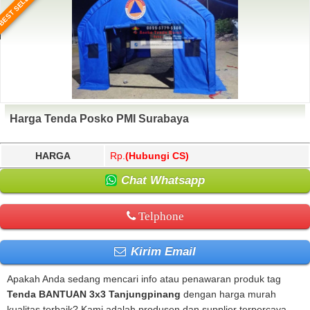
BEST SELLER
Harga Tenda Posko PMI Surabaya
HARGA
Rp.
(Hubungi CS)
Chat Whatsapp
Telphone
Kirim Email
Apakah Anda sedang mencari info atau penawaran produk tag
Tenda BANTUAN 3x3 Tanjungpinang
dengan harga murah
kualitas terbaik? Kami adalah produsen dan supplier terpercaya