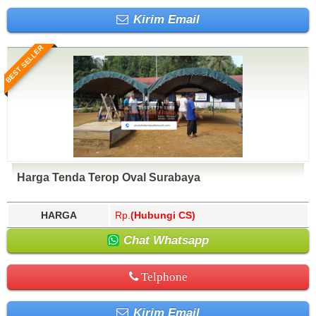
Kirim Email
BEST SELLER
Harga Tenda Terop Oval Surabaya
HARGA
Rp.
(Hubungi CS)
Chat Whatsapp
Telphone
Kirim Email