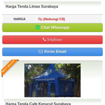
Harga Tenda Limas Surabaya
HARGA
Rp.
(Hubungi CS)
Chat Whatsapp
Telphone
Kirim Email
BEST SELLER
Harga Tenda Cafe Kerucut Surabaya