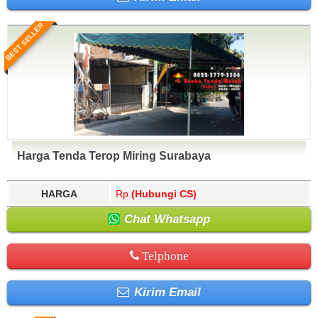
BEST SELLER
Harga Tenda Terop Miring Surabaya
HARGA
Rp.
(Hubungi CS)
Chat Whatsapp
Telphone
Kirim Email