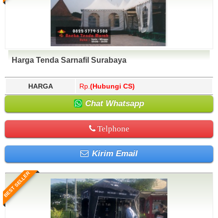
Harga Tenda Sarnafil Surabaya
HARGA
Rp.
(Hubungi CS)
Chat Whatsapp
Telphone
Kirim Email
BEST SELLER