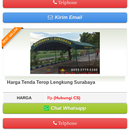
Telphone
Kirim Email
BEST SELLER
Harga Tenda Terop Lengkung Surabaya
HARGA
Rp.
(Hubungi CS)
Chat Whatsapp
Telphone