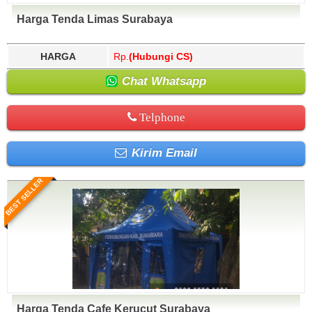
Harga Tenda Limas Surabaya
HARGA
Rp.
(Hubungi CS)
Chat Whatsapp
Telphone
Kirim Email
BEST SELLER
Harga Tenda Cafe Kerucut Surabaya