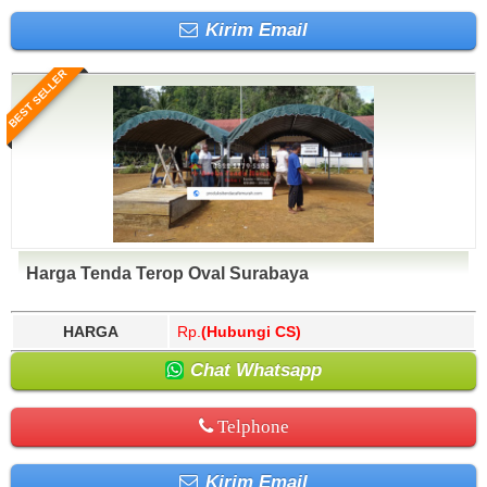
Kirim Email
BEST SELLER
Harga Tenda Terop Oval Surabaya
HARGA
Rp.
(Hubungi CS)
Chat Whatsapp
Telphone
Kirim Email