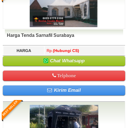
Harga Tenda Sarnafil Surabaya
HARGA
Rp.
(Hubungi CS)
Chat Whatsapp
Telphone
Kirim Email
BEST SELLER