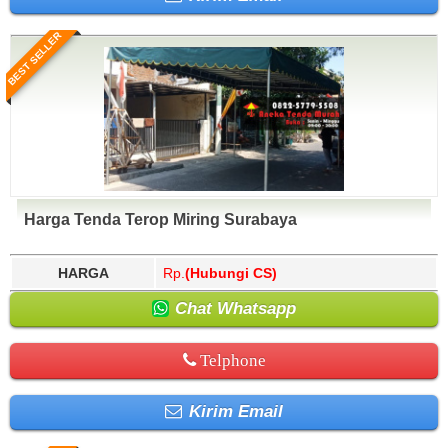
BEST SELLER
Harga Tenda Terop Miring Surabaya
HARGA
Rp.
(Hubungi CS)
Chat Whatsapp
Telphone
Kirim Email