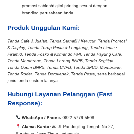
promosi sablon/digital printing sesuai dengan
branding perusahaan Anda.
Produk Unggulan Kami:
Tenda Cafe & Jualan
,
Tenda Sarnafil / Kerucut
,
Tenda Promosi
& Display
,
Tenda Terop Pesta & Lengkung
,
Tenda Limas /
Piramid
,
Tenda Posko & Komando PMI
,
Tenda Payung Cafe
,
Tenda Membrane
,
Tenda Lorong BNPB
,
Tenda Segitiga
,
Tenda Doem BNPB
,
Tenda BNPB
,
Tenda BPBD
,
Membrane
,
Tenda Roder
,
Tenda Dorokepek
,
Tenda Pesta
, serta berbagai
jenis tenda custom lainnya.
Hubungi Layanan Pelanggan (Fast
Response):
WhatsApp / Phone:
0822-5779-5508
Alamat Kantor &:
Jl. Pandegiling Tengah No 27,
Surabaya, Jawa Timur, Indonesia