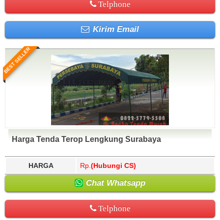
Telphone
Kirim Email
BEST SELLER
Harga Tenda Terop Lengkung Surabaya
HARGA
Rp.
(Hubungi CS)
Chat Whatsapp
Telphone