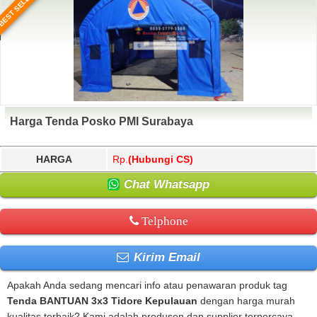
BEST SELLER
Harga Tenda Posko PMI Surabaya
HARGA
Rp.
(Hubungi CS)
Chat Whatsapp
Telphone
Kirim Email
Apakah Anda sedang mencari info atau penawaran produk tag
Tenda BANTUAN 3x3 Tidore Kepulauan
dengan harga murah
kualitas terbaik? Kami adalah produsen dan supplier terpercaya