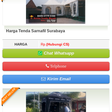
Harga Tenda Sarnafil Surabaya
HARGA
Rp.
(Hubungi CS)
Chat Whatsapp
Telphone
Kirim Email
BEST SELLER