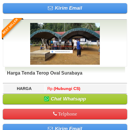
Kirim Email
BEST SELLER
Harga Tenda Terop Oval Surabaya
HARGA
Rp.
(Hubungi CS)
Chat Whatsapp
Telphone
Kirim Email