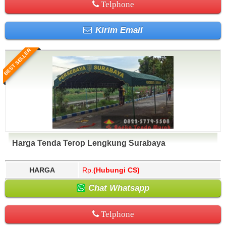
Telphone
Kirim Email
BEST SELLER
Harga Tenda Terop Lengkung Surabaya
HARGA
Rp.
(Hubungi CS)
Chat Whatsapp
Telphone