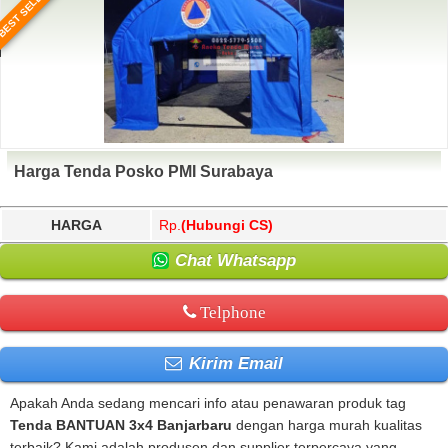
BEST SELLER
Harga Tenda Posko PMI Surabaya
HARGA
Rp.
(Hubungi CS)
Chat Whatsapp
Telphone
Kirim Email
Apakah Anda sedang mencari info atau penawaran produk tag
Tenda BANTUAN 3x4 Banjarbaru
dengan harga murah kualitas
terbaik? Kami adalah produsen dan supplier terpercaya yang