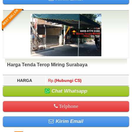
BEST SELLER
Harga Tenda Terop Miring Surabaya
HARGA
Rp.
(Hubungi CS)
Chat Whatsapp
Telphone
Kirim Email