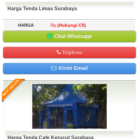
Harga Tenda Limas Surabaya
HARGA
Rp.
(Hubungi CS)
Chat Whatsapp
Telphone
Kirim Email
BEST SELLER
Harga Tenda Cafe Kerucut Surabaya