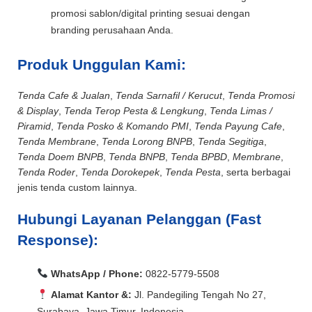
promosi sablon/digital printing sesuai dengan
branding perusahaan Anda.
Produk Unggulan Kami:
Tenda Cafe & Jualan
,
Tenda Sarnafil / Kerucut
,
Tenda Promosi
& Display
,
Tenda Terop Pesta & Lengkung
,
Tenda Limas /
Piramid
,
Tenda Posko & Komando PMI
,
Tenda Payung Cafe
,
Tenda Membrane
,
Tenda Lorong BNPB
,
Tenda Segitiga
,
Tenda Doem BNPB
,
Tenda BNPB
,
Tenda BPBD
,
Membrane
,
Tenda Roder
,
Tenda Dorokepek
,
Tenda Pesta
, serta berbagai
jenis tenda custom lainnya.
Hubungi Layanan Pelanggan (Fast
Response):
WhatsApp / Phone:
0822-5779-5508
Alamat Kantor &:
Jl. Pandegiling Tengah No 27,
Surabaya, Jawa Timur, Indonesia