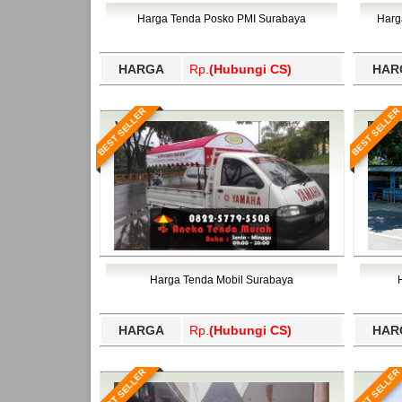
Bawang Barat, Tulangbawang, Tulungagung, 
Harga Tenda Posko PMI Surabaya
Harg
HARGA
Rp.
(Hubungi CS)
HAR
BEST SELLER
BEST SELLER
Harga Tenda Mobil Surabaya
HARGA
Rp.
(Hubungi CS)
HAR
BEST SELLER
BEST SELLER