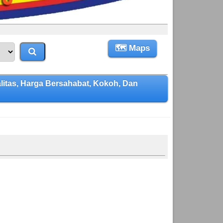
🗺 Maps
as, Harga Bersahabat, Kokoh, Dan