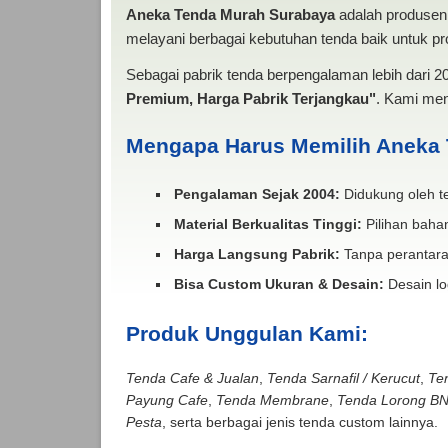
Aneka Tenda Murah Surabaya
adalah produsen 
melayani berbagai kebutuhan tenda baik untuk pro
Sebagai pabrik tenda berpengalaman lebih dari 
Premium, Harga Pabrik Terjangkau"
. Kami men
Mengapa Harus Memilih Aneka
Pengalaman Sejak 2004:
Didukung oleh te
Material Berkualitas Tinggi:
Pilihan bahan
Harga Langsung Pabrik:
Tanpa perantara
Bisa Custom Ukuran & Desain:
Desain lo
Produk Unggulan Kami:
Tenda Cafe & Jualan
,
Tenda Sarnafil / Kerucut
,
Te
Payung Cafe
,
Tenda Membrane
,
Tenda Lorong B
Pesta
, serta berbagai jenis tenda custom lainnya.