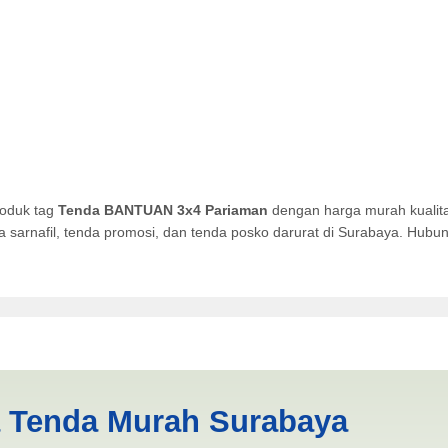
roduk tag
Tenda BANTUAN 3x4 Pariaman
dengan harga murah kualita
da sarnafil, tenda promosi, dan tenda posko darurat di Surabaya. Hub
Pariaman | PRODUKSI ANEKA
a Tenda Murah Surabaya