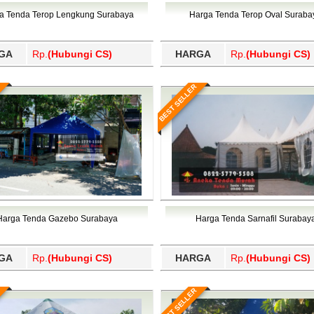
Wajo, Wakatobi, Waropen, Way Kanan, Wonogiri, Wonosobo, Y
a Tenda Terop Lengkung Surabaya
Harga Tenda Terop Oval Suraba
GA
Rp.
(Hubungi CS)
HARGA
Rp.
(Hubungi CS)
BEST SELLER
Harga Tenda Gazebo Surabaya
Harga Tenda Sarnafil Surabay
GA
Rp.
(Hubungi CS)
HARGA
Rp.
(Hubungi CS)
BEST SELLER