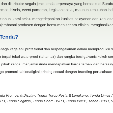
dan distributor segala jenis tenda terpercaya yang berbasis di Sura
mosi bisnis, event pameran, kegiatan sosial, maupun kebutuhan indus
20 tahun, kami selalu mengedepankan kualitas pelayanan dan kepua
jembatani produsen dengan konsumen secara efisien, menghasilkan 
 Tenda?
naga kerja ahli profesional dan berpengalaman dalam memproduksi ri
 terpal tebal waterproof (tahan air) dan rangka besi galvanis kokoh ser
 pihak ketiga, menjamin Anda mendapatkan harga terbaik dan bersain
go promosi sablon/digital printing sesuai dengan branding perusahaan
nda Promosi & Display
,
Tenda Terop Pesta & Lengkung
,
Tenda Limas /
NPB
,
Tenda Segitiga
,
Tenda Doem BNPB
,
Tenda BNPB
,
Tenda BPBD
,
M