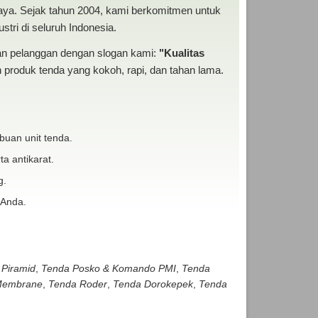
baya. Sejak tahun 2004, kami berkomitmen untuk
tri di seluruh Indonesia.
san pelanggan dengan slogan kami:
"Kualitas
produk tenda yang kokoh, rapi, dan tahan lama.
buan unit tenda.
ta antikarat.
g.
 Anda.
 Piramid
,
Tenda Posko & Komando PMI
,
Tenda
embrane
,
Tenda Roder
,
Tenda Dorokepek
,
Tenda