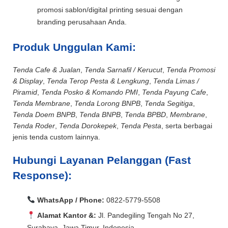
promosi sablon/digital printing sesuai dengan
branding perusahaan Anda.
Produk Unggulan Kami:
Tenda Cafe & Jualan
,
Tenda Sarnafil / Kerucut
,
Tenda Promosi
& Display
,
Tenda Terop Pesta & Lengkung
,
Tenda Limas /
Piramid
,
Tenda Posko & Komando PMI
,
Tenda Payung Cafe
,
Tenda Membrane
,
Tenda Lorong BNPB
,
Tenda Segitiga
,
Tenda Doem BNPB
,
Tenda BNPB
,
Tenda BPBD
,
Membrane
,
Tenda Roder
,
Tenda Dorokepek
,
Tenda Pesta
, serta berbagai
jenis tenda custom lainnya.
Hubungi Layanan Pelanggan (Fast
Response):
WhatsApp / Phone:
0822-5779-5508
Alamat Kantor &:
Jl. Pandegiling Tengah No 27,
Surabaya, Jawa Timur, Indonesia