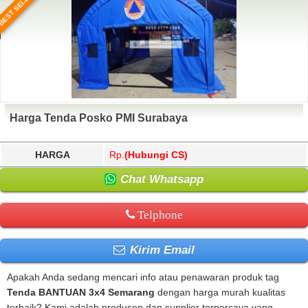
BEST SELLER
Harga Tenda Posko PMI Surabaya
HARGA
Rp.
(Hubungi CS)
Chat Whatsapp
Telphone
Kirim Email
Apakah Anda sedang mencari info atau penawaran produk tag
Tenda BANTUAN 3x4 Semarang
dengan harga murah kualitas
terbaik? Kami adalah produsen dan supplier terpercaya yang