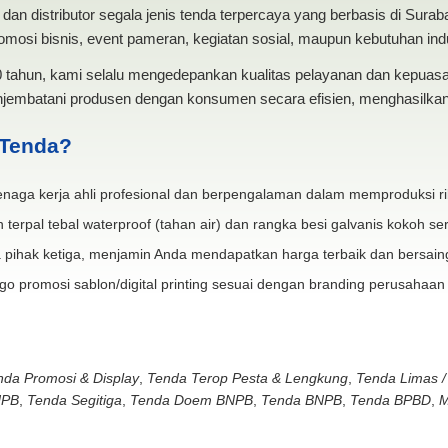
dan distributor segala jenis tenda terpercaya yang berbasis di Sura
mosi bisnis, event pameran, kegiatan sosial, maupun kebutuhan indus
20 tahun, kami selalu mengedepankan kualitas pelayanan dan kepua
jembatani produsen dengan konsumen secara efisien, menghasilkan 
 Tenda?
naga kerja ahli profesional dan berpengalaman dalam memproduksi ri
 terpal tebal waterproof (tahan air) dan rangka besi galvanis kokoh ser
 pihak ketiga, menjamin Anda mendapatkan harga terbaik dan bersain
go promosi sablon/digital printing sesuai dengan branding perusahaan
nda Promosi & Display
,
Tenda Terop Pesta & Lengkung
,
Tenda Limas /
NPB
,
Tenda Segitiga
,
Tenda Doem BNPB
,
Tenda BNPB
,
Tenda BPBD
,
M