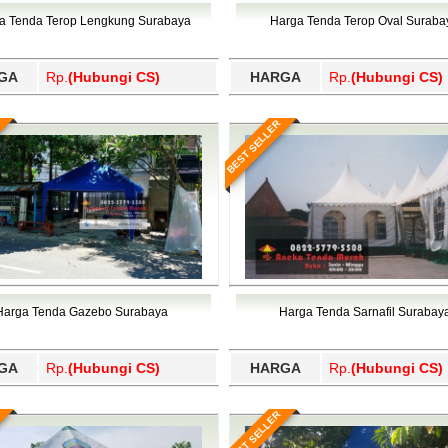
Wajo, Wakatobi, Waropen, Way Kanan, Wonogiri, Wonosobo, Y
a Tenda Terop Lengkung Surabaya
Harga Tenda Terop Oval Suraba
GA
Rp.
(Hubungi CS)
HARGA
Rp.
(Hubungi CS)
BEST SELLER
Harga Tenda Gazebo Surabaya
Harga Tenda Sarnafil Surabay
GA
Rp.
(Hubungi CS)
HARGA
Rp.
(Hubungi CS)
BEST SELLER