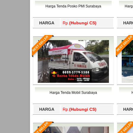
Bawang Barat, Tulangbawang, Tulungagung, 
Harga Tenda Posko PMI Surabaya
Harg
HARGA
Rp.
(Hubungi CS)
HAR
BEST SELLER
BEST SELLER
Harga Tenda Mobil Surabaya
HARGA
Rp.
(Hubungi CS)
HAR
BEST SELLER
BEST SELLER