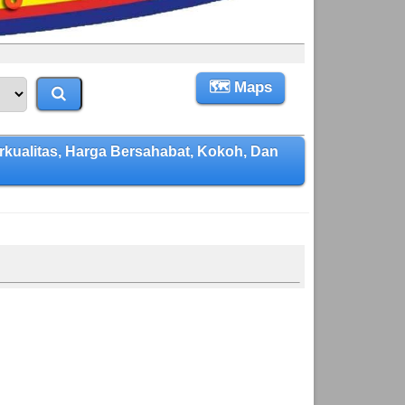
🗺 Maps
alitas, Harga Bersahabat, Kokoh, Dan