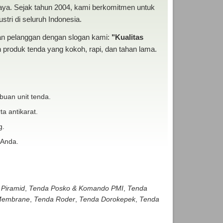
baya. Sejak tahun 2004, kami berkomitmen untuk
tri di seluruh Indonesia.
san pelanggan dengan slogan kami:
"Kualitas
produk tenda yang kokoh, rapi, dan tahan lama.
buan unit tenda.
ta antikarat.
g.
 Anda.
 Piramid
,
Tenda Posko & Komando PMI
,
Tenda
embrane
,
Tenda Roder
,
Tenda Dorokepek
,
Tenda