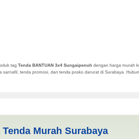
roduk tag
Tenda BANTUAN 3x4 Sungaipenuh
dengan harga murah kua
da sarnafil, tenda promosi, dan tenda posko darurat di Surabaya. Hub
Sungaipenuh | PRODUKSI AN
a Tenda Murah Surabaya