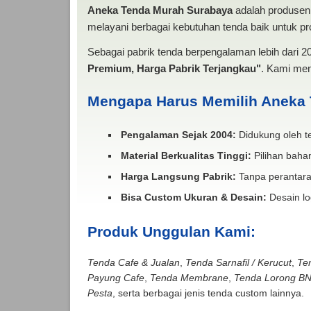
Aneka Tenda Murah Surabaya
adalah produsen 
melayani berbagai kebutuhan tenda baik untuk pro
Sebagai pabrik tenda berpengalaman lebih dari 
Premium, Harga Pabrik Terjangkau"
. Kami men
Mengapa Harus Memilih Aneka
Pengalaman Sejak 2004:
Didukung oleh te
Material Berkualitas Tinggi:
Pilihan bahan
Harga Langsung Pabrik:
Tanpa perantara
Bisa Custom Ukuran & Desain:
Desain lo
Produk Unggulan Kami:
Tenda Cafe & Jualan
,
Tenda Sarnafil / Kerucut
,
Te
Payung Cafe
,
Tenda Membrane
,
Tenda Lorong B
Pesta
, serta berbagai jenis tenda custom lainnya.