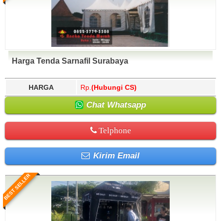
Harga Tenda Sarnafil Surabaya
HARGA
Rp.
(Hubungi CS)
Chat Whatsapp
Telphone
Kirim Email
BEST SELLER