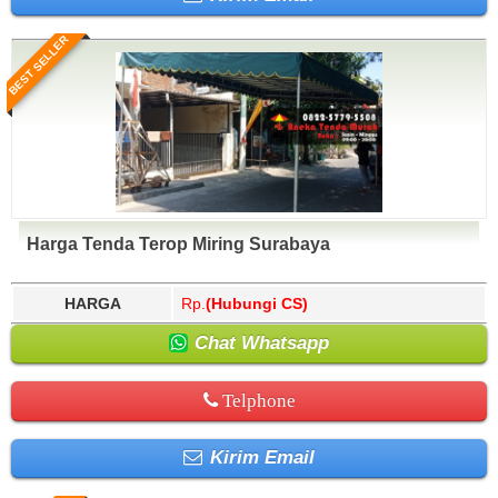
BEST SELLER
Harga Tenda Terop Miring Surabaya
HARGA
Rp.
(Hubungi CS)
Chat Whatsapp
Telphone
Kirim Email