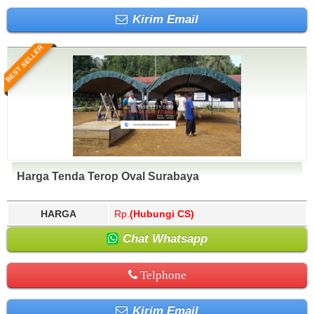
Kirim Email
BEST SELLER
Harga Tenda Terop Oval Surabaya
HARGA
Rp.
(Hubungi CS)
Chat Whatsapp
Telphone
Kirim Email