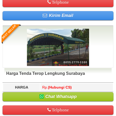
Telphone
Kirim Email
BEST SELLER
Harga Tenda Terop Lengkung Surabaya
HARGA
Rp.
(Hubungi CS)
Chat Whatsapp
Telphone