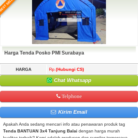
BEST SELLER
Harga Tenda Posko PMI Surabaya
HARGA
Rp.
(Hubungi CS)
Chat Whatsapp
Telphone
Kirim Email
Apakah Anda sedang mencari info atau penawaran produk tag
Tenda BANTUAN 3x4 Tanjung Balai
dengan harga murah
kualitas terbaik? Kami adalah produsen dan supplier terpercaya