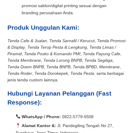
promosi sablon/digital printing sesuai dengan
branding perusahaan Anda.
Produk Unggulan Kami:
Tenda Cafe & Jualan
,
Tenda Sarnafil / Kerucut
,
Tenda Promosi
& Display
,
Tenda Terop Pesta & Lengkung
,
Tenda Limas /
Piramid
,
Tenda Posko & Komando PMI
,
Tenda Payung Cafe
,
Tenda Membrane
,
Tenda Lorong BNPB
,
Tenda Segitiga
,
Tenda Doem BNPB
,
Tenda BNPB
,
Tenda BPBD
,
Membrane
,
Tenda Roder
,
Tenda Dorokepek
,
Tenda Pesta
, serta berbagai
jenis tenda custom lainnya.
Hubungi Layanan Pelanggan (Fast
Response):
WhatsApp / Phone:
0822-5779-5508
Alamat Kantor &:
Jl. Pandegiling Tengah No 27,
Surabaya, Jawa Timur, Indonesia