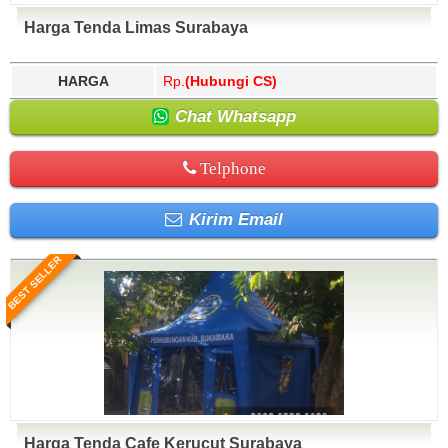
Harga Tenda Limas Surabaya
HARGA
Rp.
(Hubungi CS)
Chat Whatsapp
Telphone
Kirim Email
BEST SELLER
Harga Tenda Cafe Kerucut Surabaya