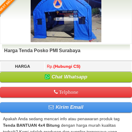
BEST SELLER
Harga Tenda Posko PMI Surabaya
HARGA
Rp.
(Hubungi CS)
Chat Whatsapp
Telphone
Kirim Email
Apakah Anda sedang mencari info atau penawaran produk tag
Tenda BANTUAN 4x4 Bitung
dengan harga murah kualitas
terbaik? Kami adalah produsen dan supplier terpercaya yang