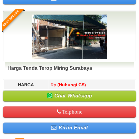
BEST SELLER
Harga Tenda Terop Miring Surabaya
HARGA
Rp.
(Hubungi CS)
Chat Whatsapp
Telphone
Kirim Email