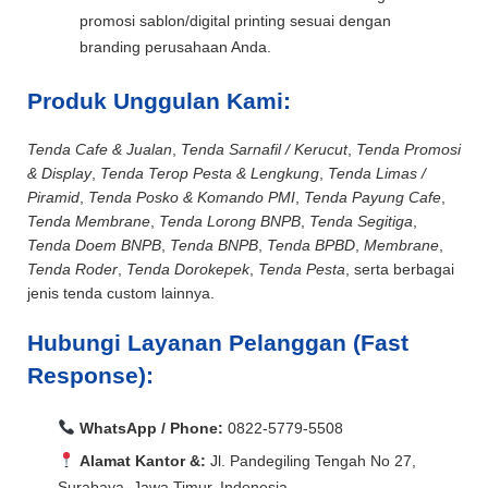
promosi sablon/digital printing sesuai dengan
branding perusahaan Anda.
Produk Unggulan Kami:
Tenda Cafe & Jualan
,
Tenda Sarnafil / Kerucut
,
Tenda Promosi
& Display
,
Tenda Terop Pesta & Lengkung
,
Tenda Limas /
Piramid
,
Tenda Posko & Komando PMI
,
Tenda Payung Cafe
,
Tenda Membrane
,
Tenda Lorong BNPB
,
Tenda Segitiga
,
Tenda Doem BNPB
,
Tenda BNPB
,
Tenda BPBD
,
Membrane
,
Tenda Roder
,
Tenda Dorokepek
,
Tenda Pesta
, serta berbagai
jenis tenda custom lainnya.
Hubungi Layanan Pelanggan (Fast
Response):
WhatsApp / Phone:
0822-5779-5508
Alamat Kantor &:
Jl. Pandegiling Tengah No 27,
Surabaya, Jawa Timur, Indonesia