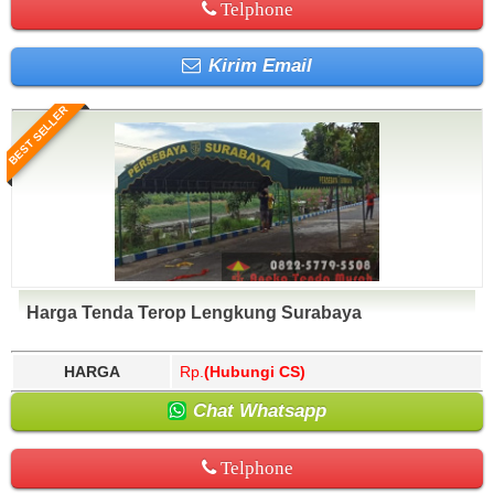
Telphone
Kirim Email
BEST SELLER
Harga Tenda Terop Lengkung Surabaya
HARGA
Rp.
(Hubungi CS)
Chat Whatsapp
Telphone