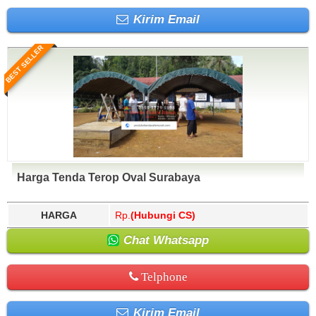
Kirim Email
BEST SELLER
Harga Tenda Terop Oval Surabaya
HARGA
Rp.
(Hubungi CS)
Chat Whatsapp
Telphone
Kirim Email