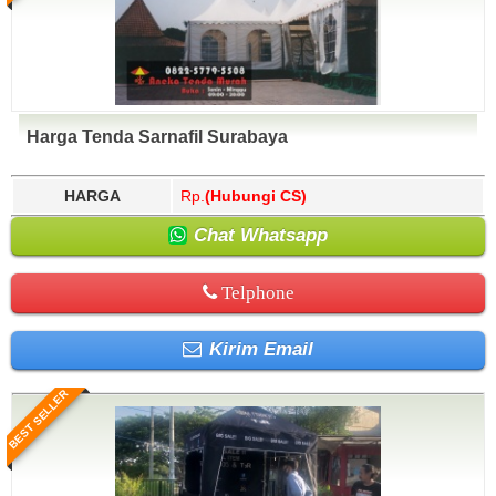
Harga Tenda Sarnafil Surabaya
HARGA
Rp.
(Hubungi CS)
Chat Whatsapp
Telphone
Kirim Email
BEST SELLER