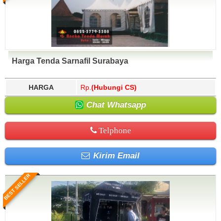
Harga Tenda Sarnafil Surabaya
HARGA
Rp.
(Hubungi CS)
Chat Whatsapp
Telphone
Kirim Email
BEST SELLER