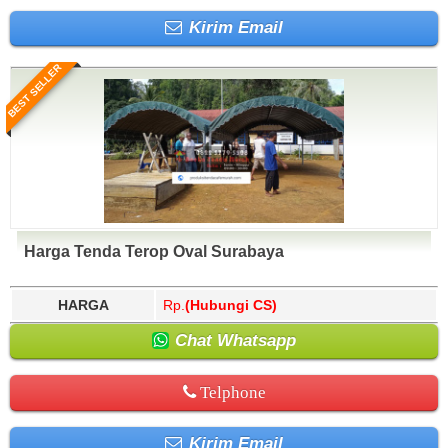
Kirim Email
BEST SELLER
Harga Tenda Terop Oval Surabaya
HARGA
Rp.
(Hubungi CS)
Chat Whatsapp
Telphone
Kirim Email