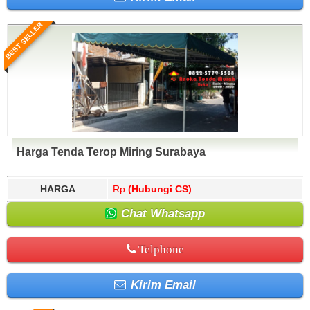
BEST SELLER
Harga Tenda Terop Miring Surabaya
HARGA
Rp.
(Hubungi CS)
Chat Whatsapp
Telphone
Kirim Email