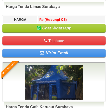
Harga Tenda Limas Surabaya
HARGA
Rp.
(Hubungi CS)
Chat Whatsapp
Telphone
Kirim Email
BEST SELLER
Harga Tenda Cafe Kerucut Surabaya