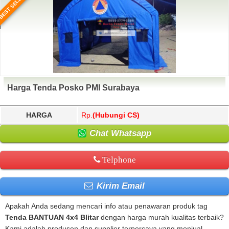
BEST SELLER
Harga Tenda Posko PMI Surabaya
HARGA
Rp.
(Hubungi CS)
Chat Whatsapp
Telphone
Kirim Email
Apakah Anda sedang mencari info atau penawaran produk tag
Tenda BANTUAN 4x4 Blitar
dengan harga murah kualitas terbaik?
Kami adalah produsen dan supplier terpercaya yang menjual