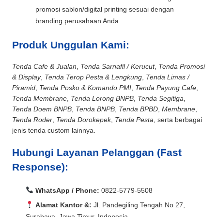
promosi sablon/digital printing sesuai dengan
branding perusahaan Anda.
Produk Unggulan Kami:
Tenda Cafe & Jualan
,
Tenda Sarnafil / Kerucut
,
Tenda Promosi
& Display
,
Tenda Terop Pesta & Lengkung
,
Tenda Limas /
Piramid
,
Tenda Posko & Komando PMI
,
Tenda Payung Cafe
,
Tenda Membrane
,
Tenda Lorong BNPB
,
Tenda Segitiga
,
Tenda Doem BNPB
,
Tenda BNPB
,
Tenda BPBD
,
Membrane
,
Tenda Roder
,
Tenda Dorokepek
,
Tenda Pesta
, serta berbagai
jenis tenda custom lainnya.
Hubungi Layanan Pelanggan (Fast
Response):
WhatsApp / Phone:
0822-5779-5508
Alamat Kantor &:
Jl. Pandegiling Tengah No 27,
Surabaya, Jawa Timur, Indonesia