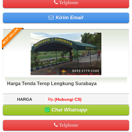
Telphone
Kirim Email
BEST SELLER
Harga Tenda Terop Lengkung Surabaya
HARGA
Rp.
(Hubungi CS)
Chat Whatsapp
Telphone