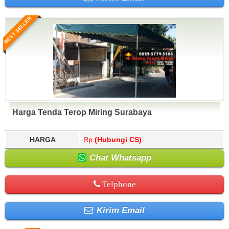
BEST SELLER
Harga Tenda Terop Miring Surabaya
HARGA
Rp.
(Hubungi CS)
Chat Whatsapp
Telphone
Kirim Email