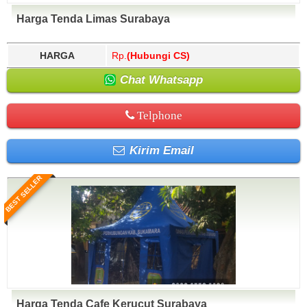
Harga Tenda Limas Surabaya
HARGA
Rp.
(Hubungi CS)
Chat Whatsapp
Telphone
Kirim Email
BEST SELLER
Harga Tenda Cafe Kerucut Surabaya