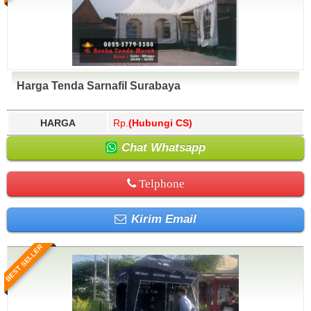
Harga Tenda Sarnafil Surabaya
HARGA
Rp.
(Hubungi CS)
Chat Whatsapp
Telphone
Kirim Email
BEST SELLER