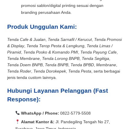
promosi sablon/digital printing sesuai dengan
branding perusahaan Anda.
Produk Unggulan Kami:
Tenda Cafe & Jualan
,
Tenda Sarnafil / Kerucut
,
Tenda Promosi
& Display
,
Tenda Terop Pesta & Lengkung
,
Tenda Limas /
Piramid
,
Tenda Posko & Komando PMI
,
Tenda Payung Cafe
,
Tenda Membrane
,
Tenda Lorong BNPB
,
Tenda Segitiga
,
Tenda Doem BNPB
,
Tenda BNPB
,
Tenda BPBD
,
Membrane
,
Tenda Roder
,
Tenda Dorokepek
,
Tenda Pesta
, serta berbagai
jenis tenda custom lainnya.
Hubungi Layanan Pelanggan (Fast
Response):
WhatsApp / Phone:
0822-5779-5508
Alamat Kantor &:
Jl. Pandegiling Tengah No 27,
Surabaya, Jawa Timur, Indonesia