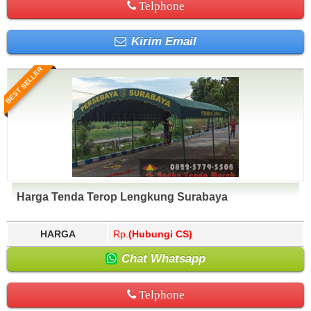
Telphone
Kirim Email
BEST SELLER
Harga Tenda Terop Lengkung Surabaya
HARGA
Rp.
(Hubungi CS)
Chat Whatsapp
Telphone