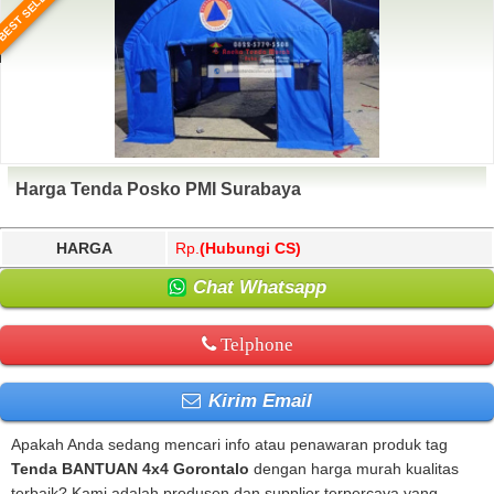
BEST SELLER
Harga Tenda Posko PMI Surabaya
HARGA
Rp.
(Hubungi CS)
Chat Whatsapp
Telphone
Kirim Email
Apakah Anda sedang mencari info atau penawaran produk tag
Tenda BANTUAN 4x4 Gorontalo
dengan harga murah kualitas
terbaik? Kami adalah produsen dan supplier terpercaya yang