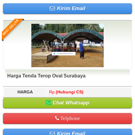
Kirim Email
BEST SELLER
Harga Tenda Terop Oval Surabaya
HARGA
Rp.
(Hubungi CS)
Chat Whatsapp
Telphone
Kirim Email