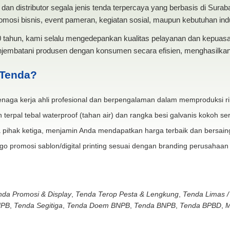
dan distributor segala jenis tenda terpercaya yang berbasis di Sura
mosi bisnis, event pameran, kegiatan sosial, maupun kebutuhan indus
20 tahun, kami selalu mengedepankan kualitas pelayanan dan kepua
jembatani produsen dengan konsumen secara efisien, menghasilkan 
 Tenda?
naga kerja ahli profesional dan berpengalaman dalam memproduksi ri
 terpal tebal waterproof (tahan air) dan rangka besi galvanis kokoh ser
 pihak ketiga, menjamin Anda mendapatkan harga terbaik dan bersain
go promosi sablon/digital printing sesuai dengan branding perusahaan
nda Promosi & Display
,
Tenda Terop Pesta & Lengkung
,
Tenda Limas /
NPB
,
Tenda Segitiga
,
Tenda Doem BNPB
,
Tenda BNPB
,
Tenda BPBD
,
M