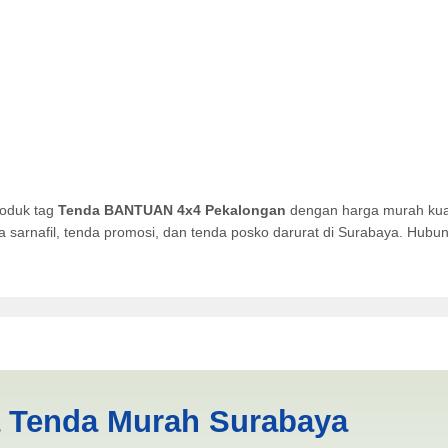
roduk tag
Tenda BANTUAN 4x4 Pekalongan
dengan harga murah kual
da sarnafil, tenda promosi, dan tenda posko darurat di Surabaya. Hub
Pekalongan | PRODUKSI ANE
a Tenda Murah Surabaya