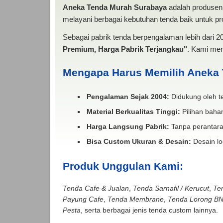
Aneka Tenda Murah Surabaya
adalah produsen 
melayani berbagai kebutuhan tenda baik untuk pro
Sebagai pabrik tenda berpengalaman lebih dari 
Premium, Harga Pabrik Terjangkau"
. Kami men
Mengapa Harus Memilih Aneka
Pengalaman Sejak 2004:
Didukung oleh te
Material Berkualitas Tinggi:
Pilihan bahan
Harga Langsung Pabrik:
Tanpa perantara
Bisa Custom Ukuran & Desain:
Desain lo
Produk Unggulan Kami:
Tenda Cafe & Jualan
,
Tenda Sarnafil / Kerucut
,
Te
Payung Cafe
,
Tenda Membrane
,
Tenda Lorong B
Pesta
, serta berbagai jenis tenda custom lainnya.