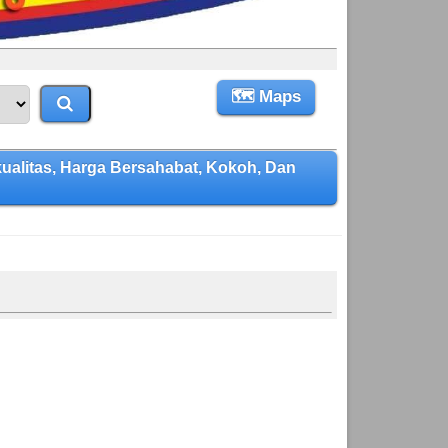
🗺 Maps
itas, Harga Bersahabat, Kokoh, Dan