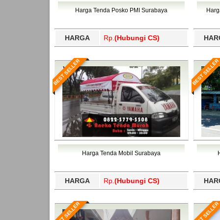
Bawang Barat, Tulangbawang, Tulungagung, 
Harga Tenda Posko PMI Surabaya
Harg
HARGA
Rp.
(Hubungi CS)
HAR
BEST SELLER
BEST SELLER
Harga Tenda Mobil Surabaya
HARGA
Rp.
(Hubungi CS)
HAR
BEST SELLER
BEST SELLER