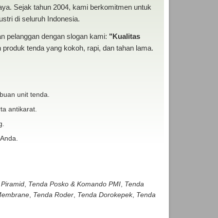
baya. Sejak tahun 2004, kami berkomitmen untuk
tri di seluruh Indonesia.
san pelanggan dengan slogan kami:
"Kualitas
produk tenda yang kokoh, rapi, dan tahan lama.
buan unit tenda.
ta antikarat.
g.
 Anda.
 Piramid
,
Tenda Posko & Komando PMI
,
Tenda
embrane
,
Tenda Roder
,
Tenda Dorokepek
,
Tenda