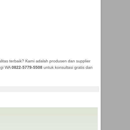
itas terbaik? Kami adalah produsen dan supplier
ungi WA
0822-5779-5508
untuk konsultasi gratis dan
KA TENDA MURAH