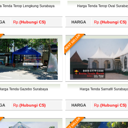
Wajo, Wakatobi, Waropen, Way Kanan, Wonogiri, Wonosobo, Y
a Tenda Terop Lengkung Surabaya
Harga Tenda Terop Oval Suraba
GA
Rp.
(Hubungi CS)
HARGA
Rp.
(Hubungi CS)
BEST SELLER
Harga Tenda Gazebo Surabaya
Harga Tenda Sarnafil Surabay
GA
Rp.
(Hubungi CS)
HARGA
Rp.
(Hubungi CS)
BEST SELLER