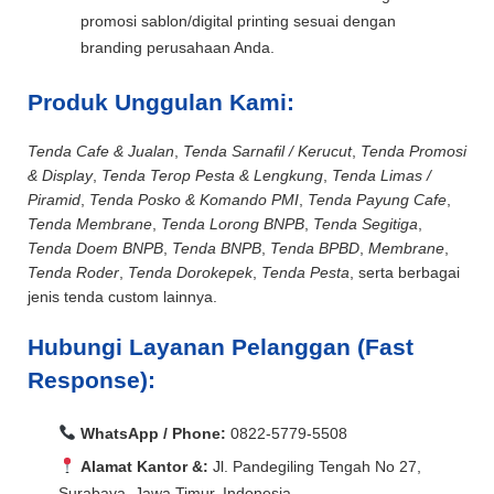
promosi sablon/digital printing sesuai dengan
branding perusahaan Anda.
Produk Unggulan Kami:
Tenda Cafe & Jualan
,
Tenda Sarnafil / Kerucut
,
Tenda Promosi
& Display
,
Tenda Terop Pesta & Lengkung
,
Tenda Limas /
Piramid
,
Tenda Posko & Komando PMI
,
Tenda Payung Cafe
,
Tenda Membrane
,
Tenda Lorong BNPB
,
Tenda Segitiga
,
Tenda Doem BNPB
,
Tenda BNPB
,
Tenda BPBD
,
Membrane
,
Tenda Roder
,
Tenda Dorokepek
,
Tenda Pesta
, serta berbagai
jenis tenda custom lainnya.
Hubungi Layanan Pelanggan (Fast
Response):
WhatsApp / Phone:
0822-5779-5508
Alamat Kantor &:
Jl. Pandegiling Tengah No 27,
Surabaya, Jawa Timur, Indonesia