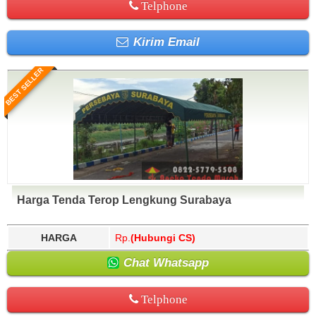
Telphone
Kirim Email
BEST SELLER
Harga Tenda Terop Lengkung Surabaya
HARGA
Rp.
(Hubungi CS)
Chat Whatsapp
Telphone