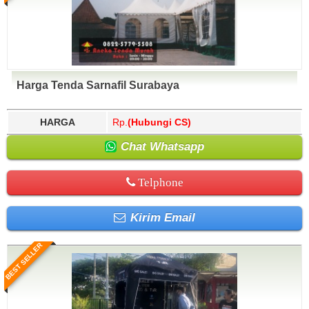
Harga Tenda Sarnafil Surabaya
HARGA
Rp.
(Hubungi CS)
Chat Whatsapp
Telphone
Kirim Email
BEST SELLER