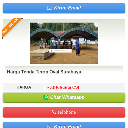
Kirim Email
BEST SELLER
Harga Tenda Terop Oval Surabaya
HARGA
Rp.
(Hubungi CS)
Chat Whatsapp
Telphone
Kirim Email