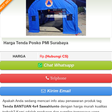
BEST SELLER
Harga Tenda Posko PMI Surabaya
HARGA
Rp.
(Hubungi CS)
Chat Whatsapp
Telphone
Kirim Email
Apakah Anda sedang mencari info atau penawaran produk tag
Tenda BANTUAN 4x4 Sawahlunto
dengan harga murah kualitas
terbaik? Kami adalah produsen dan supplier terpercaya yang