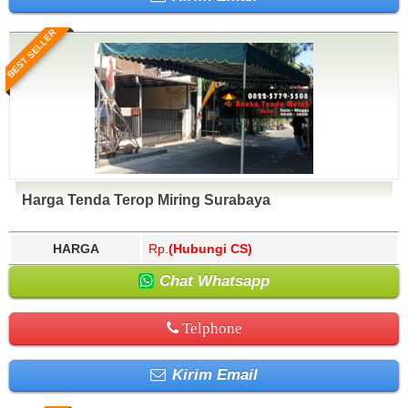
BEST SELLER
Harga Tenda Terop Miring Surabaya
HARGA
Rp.
(Hubungi CS)
Chat Whatsapp
Telphone
Kirim Email