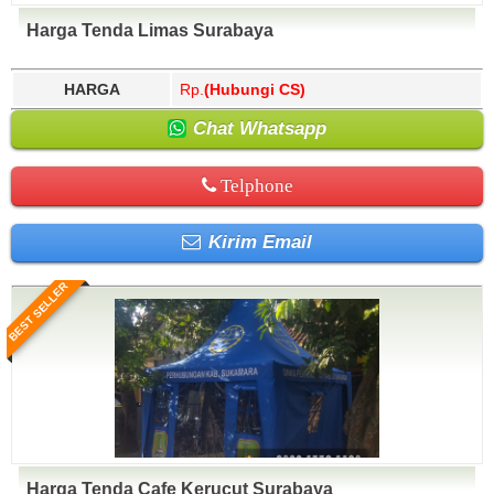
Harga Tenda Limas Surabaya
HARGA
Rp.
(Hubungi CS)
Chat Whatsapp
Telphone
Kirim Email
BEST SELLER
Harga Tenda Cafe Kerucut Surabaya