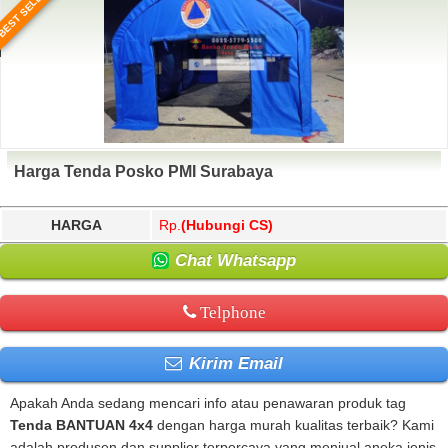
BEST SELLER
Harga Tenda Posko PMI Surabaya
HARGA
Rp.
(Hubungi CS)
Chat Whatsapp
Telphone
Kirim Email
Apakah Anda sedang mencari info atau penawaran produk tag
Tenda BANTUAN 4x4
dengan harga murah kualitas terbaik? Kami
adalah produsen dan supplier terpercaya yang menjual aneka jenis