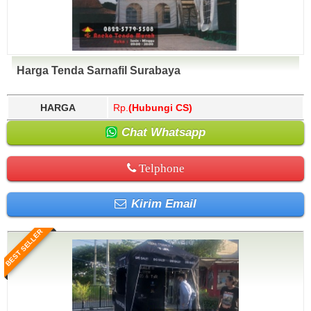
Harga Tenda Sarnafil Surabaya
HARGA
Rp.
(Hubungi CS)
Chat Whatsapp
Telphone
Kirim Email
BEST SELLER