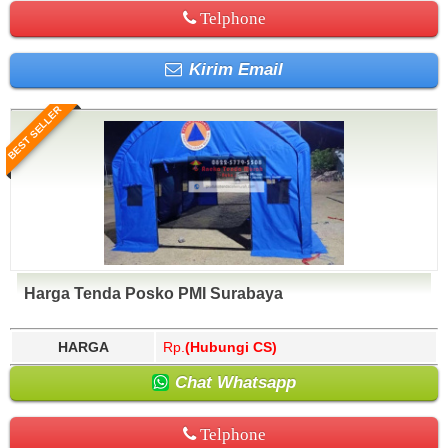
Telphone
Kirim Email
BEST SELLER
Harga Tenda Posko PMI Surabaya
HARGA
Rp.
(Hubungi CS)
Chat Whatsapp
Telphone