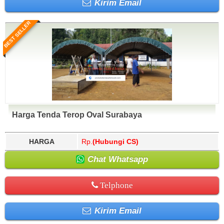
Kirim Email
BEST SELLER
Harga Tenda Terop Oval Surabaya
HARGA
Rp.
(Hubungi CS)
Chat Whatsapp
Telphone
Kirim Email