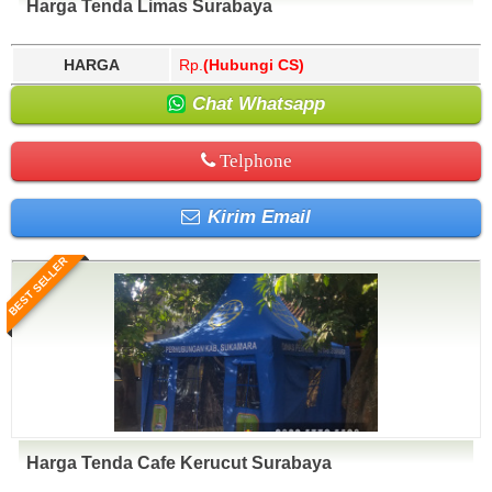
Harga Tenda Limas Surabaya
HARGA
Rp.
(Hubungi CS)
Chat Whatsapp
Telphone
Kirim Email
BEST SELLER
Harga Tenda Cafe Kerucut Surabaya