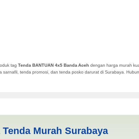
roduk tag
Tenda BANTUAN 4x5 Banda Aceh
dengan harga murah kual
da sarnafil, tenda promosi, dan tenda posko darurat di Surabaya. Hub
Banda Aceh | PRODUKSI ANE
a Tenda Murah Surabaya