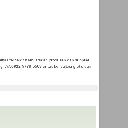
itas terbaik? Kami adalah produsen dan supplier
ungi WA
0822-5779-5508
untuk konsultasi gratis dan
KA TENDA MURAH