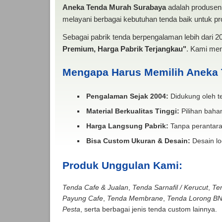
Aneka Tenda Murah Surabaya
adalah produsen 
melayani berbagai kebutuhan tenda baik untuk pro
Sebagai pabrik tenda berpengalaman lebih dari 
Premium, Harga Pabrik Terjangkau"
. Kami men
Mengapa Harus Memilih Aneka
Pengalaman Sejak 2004:
Didukung oleh te
Material Berkualitas Tinggi:
Pilihan bahan
Harga Langsung Pabrik:
Tanpa perantara
Bisa Custom Ukuran & Desain:
Desain lo
Produk Unggulan Kami:
Tenda Cafe & Jualan
,
Tenda Sarnafil / Kerucut
,
Te
Payung Cafe
,
Tenda Membrane
,
Tenda Lorong B
Pesta
, serta berbagai jenis tenda custom lainnya.