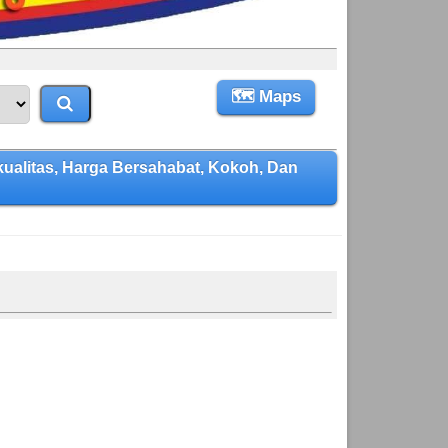
🗺 Maps
itas, Harga Bersahabat, Kokoh, Dan