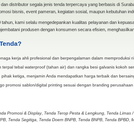
dan distributor segala jenis tenda terpercaya yang berbasis di Sura
mosi bisnis, event pameran, kegiatan sosial, maupun kebutuhan indus
20 tahun, kami selalu mengedepankan kualitas pelayanan dan kepua
jembatani produsen dengan konsumen secara efisien, menghasilkan 
 Tenda?
naga kerja ahli profesional dan berpengalaman dalam memproduksi ri
 terpal tebal waterproof (tahan air) dan rangka besi galvanis kokoh ser
 pihak ketiga, menjamin Anda mendapatkan harga terbaik dan bersain
go promosi sablon/digital printing sesuai dengan branding perusahaan
nda Promosi & Display
,
Tenda Terop Pesta & Lengkung
,
Tenda Limas /
NPB
,
Tenda Segitiga
,
Tenda Doem BNPB
,
Tenda BNPB
,
Tenda BPBD
,
M