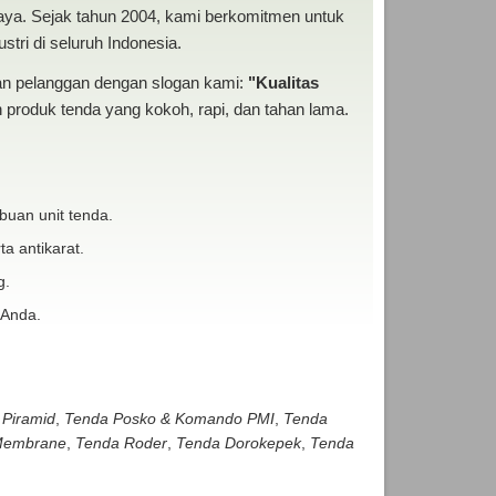
baya. Sejak tahun 2004, kami berkomitmen untuk
tri di seluruh Indonesia.
san pelanggan dengan slogan kami:
"Kualitas
produk tenda yang kokoh, rapi, dan tahan lama.
buan unit tenda.
ta antikarat.
g.
 Anda.
 Piramid
,
Tenda Posko & Komando PMI
,
Tenda
embrane
,
Tenda Roder
,
Tenda Dorokepek
,
Tenda