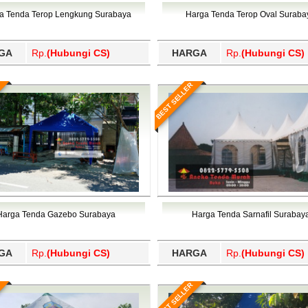
Wajo, Wakatobi, Waropen, Way Kanan, Wonogiri, Wonosobo, Y
a Tenda Terop Lengkung Surabaya
Harga Tenda Terop Oval Suraba
GA
Rp.
(Hubungi CS)
HARGA
Rp.
(Hubungi CS)
BEST SELLER
Harga Tenda Gazebo Surabaya
Harga Tenda Sarnafil Surabay
GA
Rp.
(Hubungi CS)
HARGA
Rp.
(Hubungi CS)
BEST SELLER