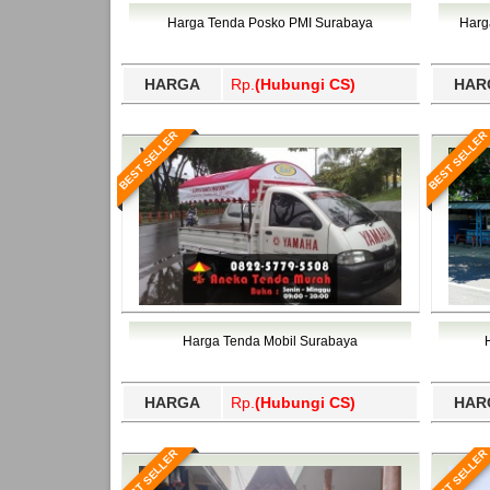
Bawang Barat, Tulangbawang, Tulungagung, 
Harga Tenda Posko PMI Surabaya
Harg
HARGA
Rp.
(Hubungi CS)
HAR
BEST SELLER
BEST SELLER
Harga Tenda Mobil Surabaya
HARGA
Rp.
(Hubungi CS)
HAR
BEST SELLER
BEST SELLER