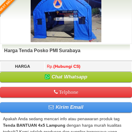
BEST SELLER
Harga Tenda Posko PMI Surabaya
HARGA
Rp.
(Hubungi CS)
Chat Whatsapp
Telphone
Kirim Email
Apakah Anda sedang mencari info atau penawaran produk tag
Tenda BANTUAN 4x5 Lampung
dengan harga murah kualitas
terbaik? Kami adalah produsen dan supplier terpercaya yang