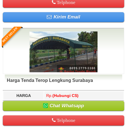
Telphone
Kirim Email
BEST SELLER
Harga Tenda Terop Lengkung Surabaya
HARGA
Rp.
(Hubungi CS)
Chat Whatsapp
Telphone