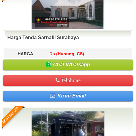
Harga Tenda Sarnafil Surabaya
HARGA
Rp.
(Hubungi CS)
Chat Whatsapp
Telphone
Kirim Email
BEST SELLER