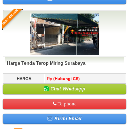
BEST SELLER
Harga Tenda Terop Miring Surabaya
HARGA
Rp.
(Hubungi CS)
Chat Whatsapp
Telphone
Kirim Email