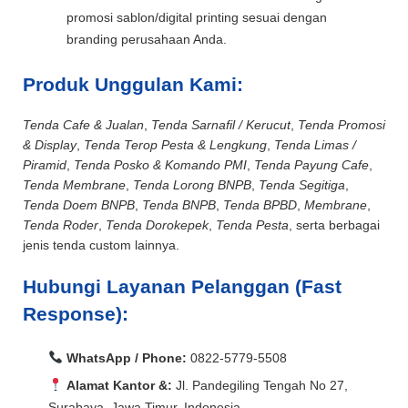
promosi sablon/digital printing sesuai dengan
branding perusahaan Anda.
Produk Unggulan Kami:
Tenda Cafe & Jualan
,
Tenda Sarnafil / Kerucut
,
Tenda Promosi
& Display
,
Tenda Terop Pesta & Lengkung
,
Tenda Limas /
Piramid
,
Tenda Posko & Komando PMI
,
Tenda Payung Cafe
,
Tenda Membrane
,
Tenda Lorong BNPB
,
Tenda Segitiga
,
Tenda Doem BNPB
,
Tenda BNPB
,
Tenda BPBD
,
Membrane
,
Tenda Roder
,
Tenda Dorokepek
,
Tenda Pesta
, serta berbagai
jenis tenda custom lainnya.
Hubungi Layanan Pelanggan (Fast
Response):
WhatsApp / Phone:
0822-5779-5508
Alamat Kantor &:
Jl. Pandegiling Tengah No 27,
Surabaya, Jawa Timur, Indonesia