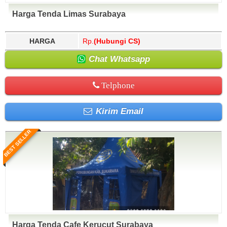
Harga Tenda Limas Surabaya
HARGA
Rp.
(Hubungi CS)
Chat Whatsapp
Telphone
Kirim Email
BEST SELLER
Harga Tenda Cafe Kerucut Surabaya