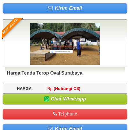
Kirim Email
BEST SELLER
Harga Tenda Terop Oval Surabaya
HARGA
Rp.
(Hubungi CS)
Chat Whatsapp
Telphone
Kirim Email