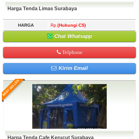
Harga Tenda Limas Surabaya
HARGA
Rp.
(Hubungi CS)
Chat Whatsapp
Telphone
Kirim Email
BEST SELLER
Harga Tenda Cafe Kerucut Surabaya