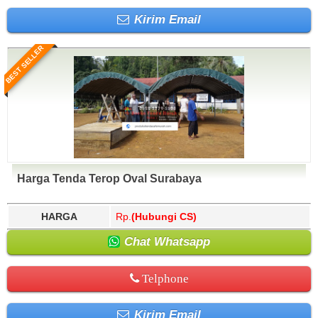
Kirim Email
BEST SELLER
Harga Tenda Terop Oval Surabaya
HARGA
Rp.
(Hubungi CS)
Chat Whatsapp
Telphone
Kirim Email