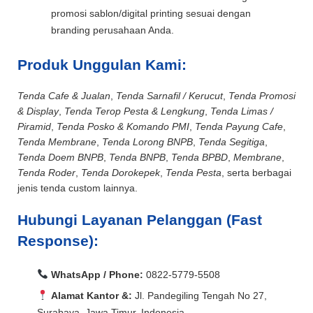
promosi sablon/digital printing sesuai dengan
branding perusahaan Anda.
Produk Unggulan Kami:
Tenda Cafe & Jualan
,
Tenda Sarnafil / Kerucut
,
Tenda Promosi
& Display
,
Tenda Terop Pesta & Lengkung
,
Tenda Limas /
Piramid
,
Tenda Posko & Komando PMI
,
Tenda Payung Cafe
,
Tenda Membrane
,
Tenda Lorong BNPB
,
Tenda Segitiga
,
Tenda Doem BNPB
,
Tenda BNPB
,
Tenda BPBD
,
Membrane
,
Tenda Roder
,
Tenda Dorokepek
,
Tenda Pesta
, serta berbagai
jenis tenda custom lainnya.
Hubungi Layanan Pelanggan (Fast
Response):
WhatsApp / Phone:
0822-5779-5508
Alamat Kantor &:
Jl. Pandegiling Tengah No 27,
Surabaya, Jawa Timur, Indonesia