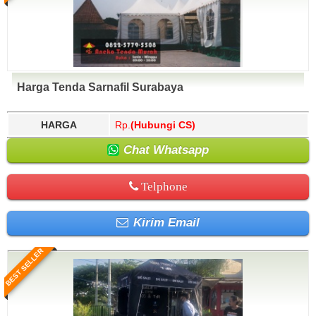
Harga Tenda Sarnafil Surabaya
HARGA
Rp.
(Hubungi CS)
Chat Whatsapp
Telphone
Kirim Email
BEST SELLER