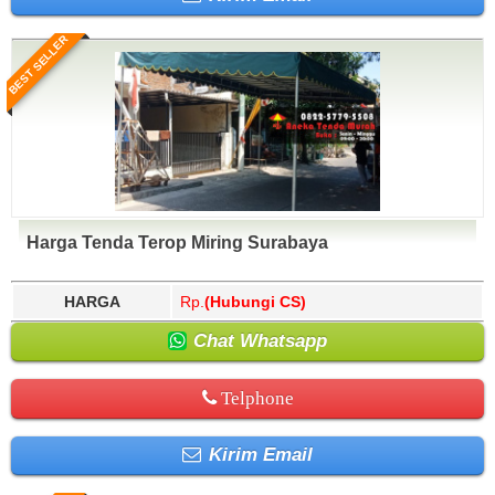
BEST SELLER
Harga Tenda Terop Miring Surabaya
HARGA
Rp.
(Hubungi CS)
Chat Whatsapp
Telphone
Kirim Email