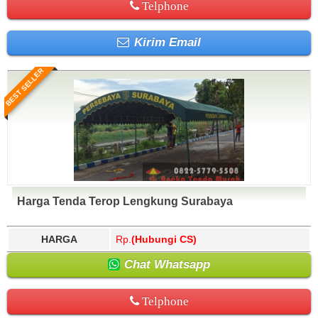
Telphone
Kirim Email
BEST SELLER
Harga Tenda Terop Lengkung Surabaya
HARGA
Rp.
(Hubungi CS)
Chat Whatsapp
Telphone