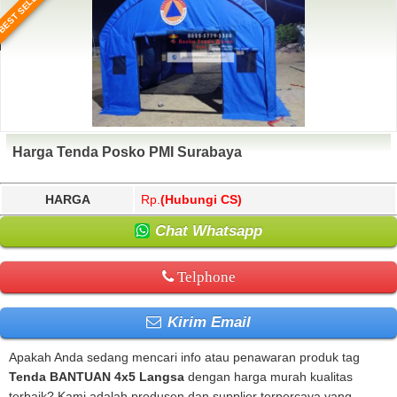
BEST SELLER
Harga Tenda Posko PMI Surabaya
HARGA
Rp.
(Hubungi CS)
Chat Whatsapp
Telphone
Kirim Email
Apakah Anda sedang mencari info atau penawaran produk tag
Tenda BANTUAN 4x5 Langsa
dengan harga murah kualitas
terbaik? Kami adalah produsen dan supplier terpercaya yang