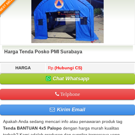
BEST SELLER
Harga Tenda Posko PMI Surabaya
HARGA
Rp.
(Hubungi CS)
Chat Whatsapp
Telphone
Kirim Email
Apakah Anda sedang mencari info atau penawaran produk tag
Tenda BANTUAN 4x5 Palopo
dengan harga murah kualitas
terbaik? Kami adalah produsen dan supplier terpercaya yang