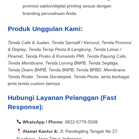
promosi sablon/digital printing sesuai dengan
branding perusahaan Anda.
Produk Unggulan Kami:
Tenda Cafe & Jualan
,
Tenda Sarnafil / Kerucut
,
Tenda Promosi
& Display
,
Tenda Terop Pesta & Lengkung
,
Tenda Limas /
Piramid
,
Tenda Posko & Komando PMI
,
Tenda Payung Cafe
,
Tenda Membrane
,
Tenda Lorong BNPB
,
Tenda Segitiga
,
Tenda Doem BNPB
,
Tenda BNPB
,
Tenda BPBD
,
Membrane
,
Tenda Roder
,
Tenda Dorokepek
,
Tenda Pesta
, serta berbagai
jenis tenda custom lainnya.
Hubungi Layanan Pelanggan (Fast
Response):
WhatsApp / Phone:
0822-5779-5508
Alamat Kantor &:
Jl. Pandegiling Tengah No 27,
Surabaya, Jawa Timur, Indonesia