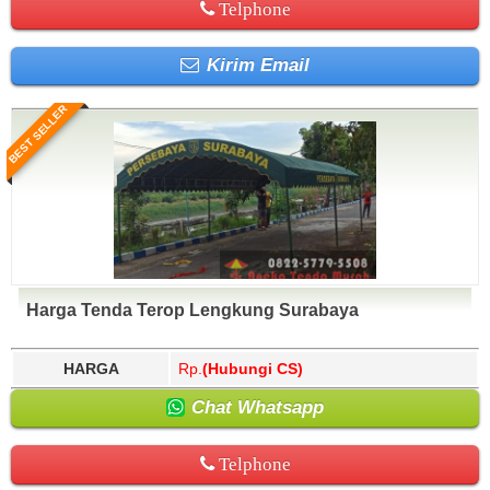
Telphone
Kirim Email
BEST SELLER
Harga Tenda Terop Lengkung Surabaya
HARGA
Rp.
(Hubungi CS)
Chat Whatsapp
Telphone