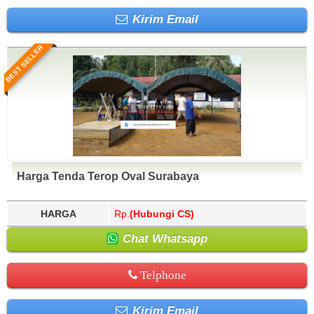
Kirim Email
BEST SELLER
Harga Tenda Terop Oval Surabaya
HARGA
Rp.
(Hubungi CS)
Chat Whatsapp
Telphone
Kirim Email