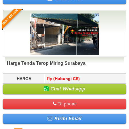
BEST SELLER
Harga Tenda Terop Miring Surabaya
HARGA
Rp.
(Hubungi CS)
Chat Whatsapp
Telphone
Kirim Email