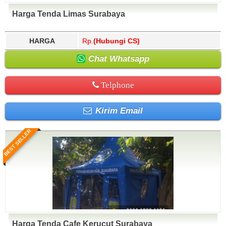
Harga Tenda Limas Surabaya
HARGA
Rp.
(Hubungi CS)
Chat Whatsapp
Telphone
Kirim Email
BEST SELLER
Harga Tenda Cafe Kerucut Surabaya