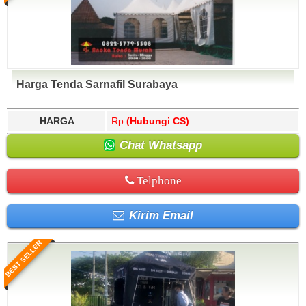
Harga Tenda Sarnafil Surabaya
HARGA
Rp.
(Hubungi CS)
Chat Whatsapp
Telphone
Kirim Email
BEST SELLER