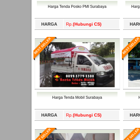
Bawang Barat, Tulangbawang, Tulungagung, 
Harga Tenda Posko PMI Surabaya
Harg
HARGA
Rp.
(Hubungi CS)
HAR
BEST SELLER
BEST SELLER
Harga Tenda Mobil Surabaya
HARGA
Rp.
(Hubungi CS)
HAR
BEST SELLER
BEST SELLER