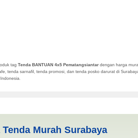
roduk tag
Tenda BANTUAN 4x5 Pematangsiantar
dengan harga murah
afe, tenda sarnafil, tenda promosi, dan tenda posko darurat di Surab
Indonesia.
Pematangsiantar | PRODUKS
a Tenda Murah Surabaya