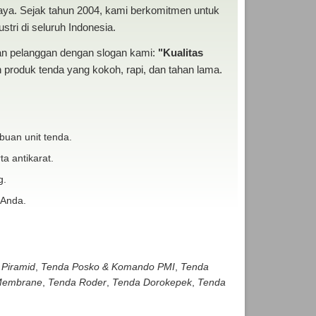
baya. Sejak tahun 2004, kami berkomitmen untuk
tri di seluruh Indonesia.
san pelanggan dengan slogan kami:
"Kualitas
produk tenda yang kokoh, rapi, dan tahan lama.
buan unit tenda.
ta antikarat.
g.
 Anda.
 Piramid
,
Tenda Posko & Komando PMI
,
Tenda
embrane
,
Tenda Roder
,
Tenda Dorokepek
,
Tenda