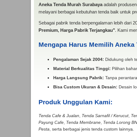
Aneka Tenda Murah Surabaya
adalah produsen 
melayani berbagai kebutuhan tenda baik untuk pro
Sebagai pabrik tenda berpengalaman lebih dari 
Premium, Harga Pabrik Terjangkau"
. Kami men
Mengapa Harus Memilih Aneka
Pengalaman Sejak 2004:
Didukung oleh te
Material Berkualitas Tinggi:
Pilihan bahan
Harga Langsung Pabrik:
Tanpa perantara
Bisa Custom Ukuran & Desain:
Desain lo
Produk Unggulan Kami:
Tenda Cafe & Jualan
,
Tenda Sarnafil / Kerucut
,
Te
Payung Cafe
,
Tenda Membrane
,
Tenda Lorong B
Pesta
, serta berbagai jenis tenda custom lainnya.