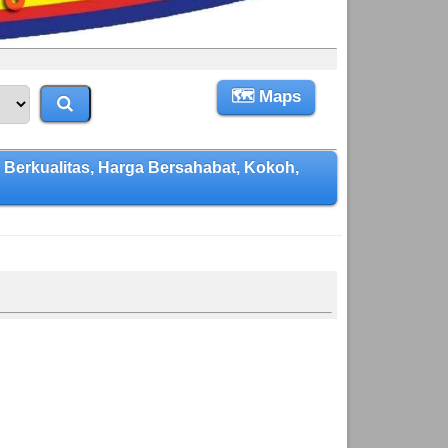
🗺 Maps
rkualitas, Harga Bersahabat, Kokoh,