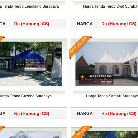
Wajo, Wakatobi, Waropen, Way Kanan, Wonogiri, Wonosobo, Y
a Tenda Terop Lengkung Surabaya
Harga Tenda Terop Oval Suraba
GA
Rp.
(Hubungi CS)
HARGA
Rp.
(Hubungi CS)
BEST SELLER
Harga Tenda Gazebo Surabaya
Harga Tenda Sarnafil Surabay
GA
Rp.
(Hubungi CS)
HARGA
Rp.
(Hubungi CS)
BEST SELLER