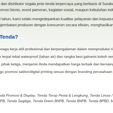
dan distributor segala jenis tenda terpercaya yang berbasis di Sura
mosi bisnis, event pameran, kegiatan sosial, maupun kebutuhan indus
20 tahun, kami selalu mengedepankan kualitas pelayanan dan kepua
jembatani produsen dengan konsumen secara efisien, menghasilkan 
 Tenda?
naga kerja ahli profesional dan berpengalaman dalam memproduksi ri
 terpal tebal waterproof (tahan air) dan rangka besi galvanis kokoh ser
 pihak ketiga, menjamin Anda mendapatkan harga terbaik dan bersain
go promosi sablon/digital printing sesuai dengan branding perusahaan
nda Promosi & Display
,
Tenda Terop Pesta & Lengkung
,
Tenda Limas /
NPB
,
Tenda Segitiga
,
Tenda Doem BNPB
,
Tenda BNPB
,
Tenda BPBD
,
M