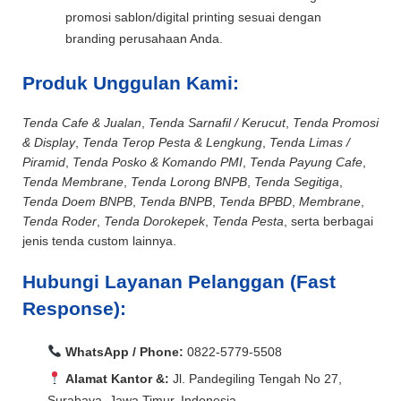
promosi sablon/digital printing sesuai dengan
branding perusahaan Anda.
Produk Unggulan Kami:
Tenda Cafe & Jualan
,
Tenda Sarnafil / Kerucut
,
Tenda Promosi
& Display
,
Tenda Terop Pesta & Lengkung
,
Tenda Limas /
Piramid
,
Tenda Posko & Komando PMI
,
Tenda Payung Cafe
,
Tenda Membrane
,
Tenda Lorong BNPB
,
Tenda Segitiga
,
Tenda Doem BNPB
,
Tenda BNPB
,
Tenda BPBD
,
Membrane
,
Tenda Roder
,
Tenda Dorokepek
,
Tenda Pesta
, serta berbagai
jenis tenda custom lainnya.
Hubungi Layanan Pelanggan (Fast
Response):
WhatsApp / Phone:
0822-5779-5508
Alamat Kantor &:
Jl. Pandegiling Tengah No 27,
Surabaya, Jawa Timur, Indonesia