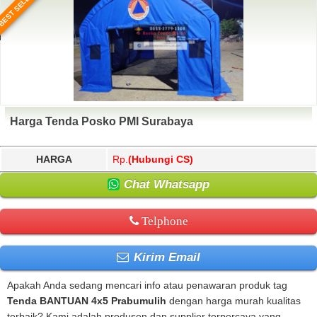
BEST SELLER
Harga Tenda Posko PMI Surabaya
HARGA
Rp.
(Hubungi CS)
Chat Whatsapp
Telphone
Kirim Email
Apakah Anda sedang mencari info atau penawaran produk tag
Tenda BANTUAN 4x5 Prabumulih
dengan harga murah kualitas
terbaik? Kami adalah produsen dan supplier terpercaya yang