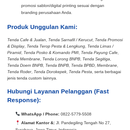
promosi sablon/digital printing sesuai dengan
branding perusahaan Anda.
Produk Unggulan Kami:
Tenda Cafe & Jualan
,
Tenda Sarnafil / Kerucut
,
Tenda Promosi
& Display
,
Tenda Terop Pesta & Lengkung
,
Tenda Limas /
Piramid
,
Tenda Posko & Komando PMI
,
Tenda Payung Cafe
,
Tenda Membrane
,
Tenda Lorong BNPB
,
Tenda Segitiga
,
Tenda Doem BNPB
,
Tenda BNPB
,
Tenda BPBD
,
Membrane
,
Tenda Roder
,
Tenda Dorokepek
,
Tenda Pesta
, serta berbagai
jenis tenda custom lainnya.
Hubungi Layanan Pelanggan (Fast
Response):
WhatsApp / Phone:
0822-5779-5508
Alamat Kantor &:
Jl. Pandegiling Tengah No 27,
Surabaya, Jawa Timur, Indonesia