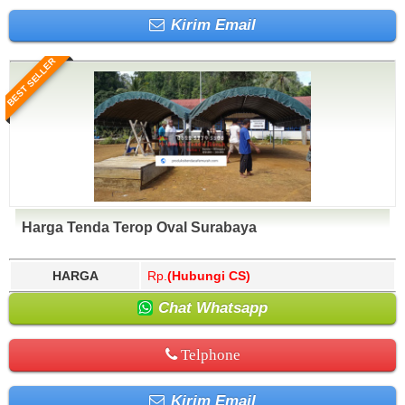
Kirim Email
BEST SELLER
Harga Tenda Terop Oval Surabaya
HARGA
Rp.
(Hubungi CS)
Chat Whatsapp
Telphone
Kirim Email