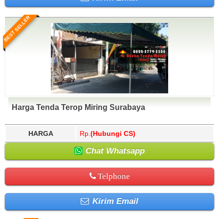
BEST SELLER
Harga Tenda Terop Miring Surabaya
HARGA
Rp.
(Hubungi CS)
Chat Whatsapp
Telphone
Kirim Email