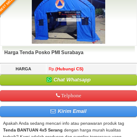
BEST SELLER
Harga Tenda Posko PMI Surabaya
HARGA
Rp.
(Hubungi CS)
Chat Whatsapp
Telphone
Kirim Email
Apakah Anda sedang mencari info atau penawaran produk tag
Tenda BANTUAN 4x5 Serang
dengan harga murah kualitas
terbaik? Kami adalah produsen dan supplier terpercaya yang