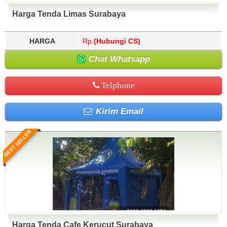
Harga Tenda Limas Surabaya
HARGA
Rp.
(Hubungi CS)
Chat Whatsapp
Telphone
Kirim Email
BEST SELLER
Harga Tenda Cafe Kerucut Surabaya