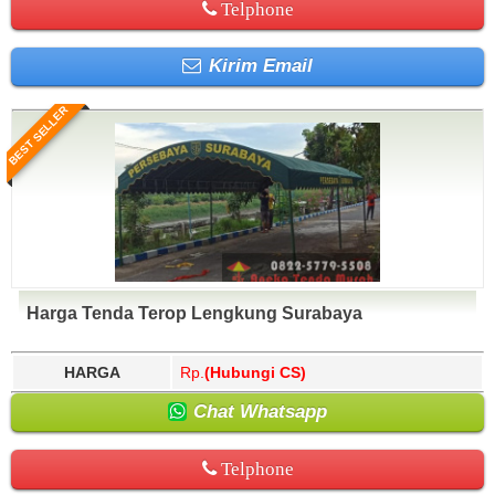
Telphone
Kirim Email
BEST SELLER
Harga Tenda Terop Lengkung Surabaya
HARGA
Rp.
(Hubungi CS)
Chat Whatsapp
Telphone