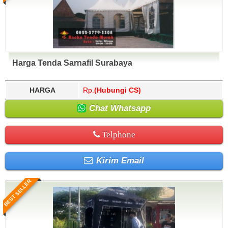
Harga Tenda Sarnafil Surabaya
HARGA
Rp.
(Hubungi CS)
Chat Whatsapp
Telphone
Kirim Email
BEST SELLER