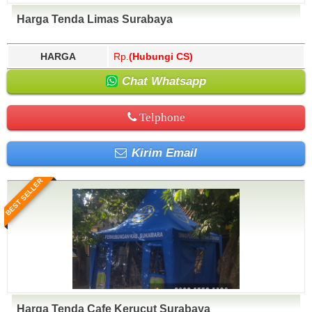
Harga Tenda Limas Surabaya
HARGA
Rp.
(Hubungi CS)
Chat Whatsapp
Telphone
Kirim Email
BEST SELLER
Harga Tenda Cafe Kerucut Surabaya