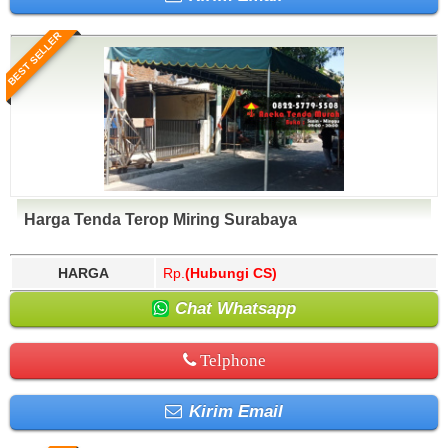
BEST SELLER
Harga Tenda Terop Miring Surabaya
HARGA
Rp.
(Hubungi CS)
Chat Whatsapp
Telphone
Kirim Email