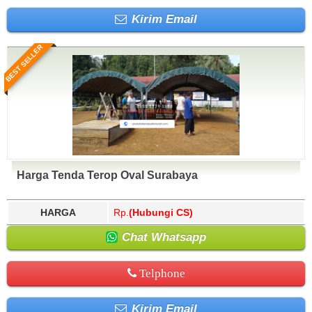
Kirim Email
BEST SELLER
Harga Tenda Terop Oval Surabaya
HARGA
Rp.
(Hubungi CS)
Chat Whatsapp
Telphone
Kirim Email