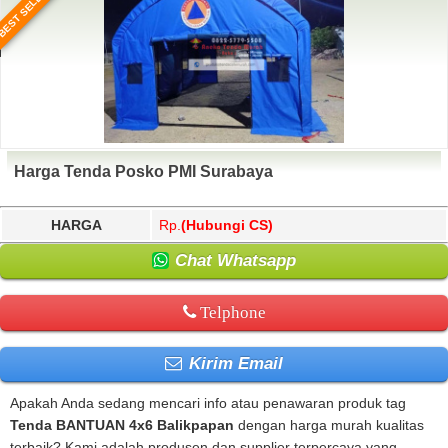
BEST SELLER
Harga Tenda Posko PMI Surabaya
HARGA
Rp.
(Hubungi CS)
Chat Whatsapp
Telphone
Kirim Email
Apakah Anda sedang mencari info atau penawaran produk tag
Tenda BANTUAN 4x6 Balikpapan
dengan harga murah kualitas
terbaik? Kami adalah produsen dan supplier terpercaya yang