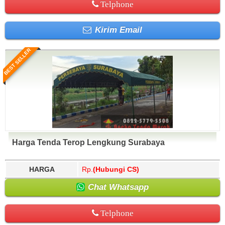
Telphone
Kirim Email
BEST SELLER
Harga Tenda Terop Lengkung Surabaya
HARGA
Rp.
(Hubungi CS)
Chat Whatsapp
Telphone