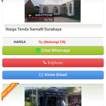
Harga Tenda Sarnafil Surabaya
HARGA
Rp.
(Hubungi CS)
Chat Whatsapp
Telphone
Kirim Email
BEST SELLER