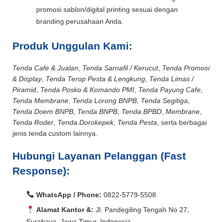
promosi sablon/digital printing sesuai dengan
branding perusahaan Anda.
Produk Unggulan Kami:
Tenda Cafe & Jualan
,
Tenda Sarnafil / Kerucut
,
Tenda Promosi
& Display
,
Tenda Terop Pesta & Lengkung
,
Tenda Limas /
Piramid
,
Tenda Posko & Komando PMI
,
Tenda Payung Cafe
,
Tenda Membrane
,
Tenda Lorong BNPB
,
Tenda Segitiga
,
Tenda Doem BNPB
,
Tenda BNPB
,
Tenda BPBD
,
Membrane
,
Tenda Roder
,
Tenda Dorokepek
,
Tenda Pesta
, serta berbagai
jenis tenda custom lainnya.
Hubungi Layanan Pelanggan (Fast
Response):
WhatsApp / Phone:
0822-5779-5508
Alamat Kantor &:
Jl. Pandegiling Tengah No 27,
Surabaya, Jawa Timur, Indonesia