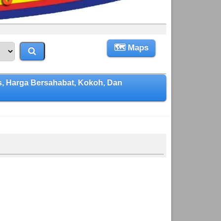
🗺 Maps
 Harga Bersahabat, Kokoh, Dan