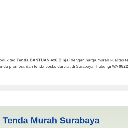
roduk tag
Tenda BANTUAN 4x6 Binjai
dengan harga murah kualitas te
, tenda promosi, dan tenda posko darurat di Surabaya. Hubungi WA
0822
Binjai | PRODUKSI ANEKA T
a Tenda Murah Surabaya