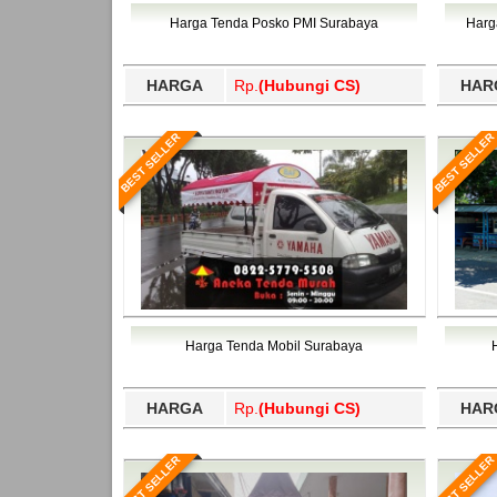
Bawang Barat, Tulangbawang, Tulungagung, 
Harga Tenda Posko PMI Surabaya
Harg
HARGA
Rp.
(Hubungi CS)
HAR
BEST SELLER
BEST SELLER
Harga Tenda Mobil Surabaya
HARGA
Rp.
(Hubungi CS)
HAR
BEST SELLER
BEST SELLER