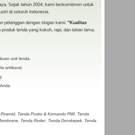
baya. Sejak tahun 2004, kami berkomitmen untuk
tri di seluruh Indonesia.
san pelanggan dengan slogan kami:
"Kualitas
produk tenda yang kokoh, rapi, dan tahan lama.
buan unit tenda.
ta antikarat.
g.
 Anda.
 Piramid
,
Tenda Posko & Komando PMI
,
Tenda
embrane
,
Tenda Roder
,
Tenda Dorokepek
,
Tenda