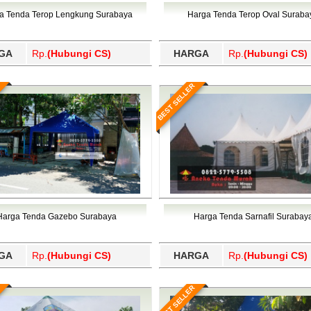
Wajo, Wakatobi, Waropen, Way Kanan, Wonogiri, Wonosobo, Y
a Tenda Terop Lengkung Surabaya
Harga Tenda Terop Oval Suraba
GA
Rp.
(Hubungi CS)
HARGA
Rp.
(Hubungi CS)
BEST SELLER
Harga Tenda Gazebo Surabaya
Harga Tenda Sarnafil Surabay
GA
Rp.
(Hubungi CS)
HARGA
Rp.
(Hubungi CS)
BEST SELLER