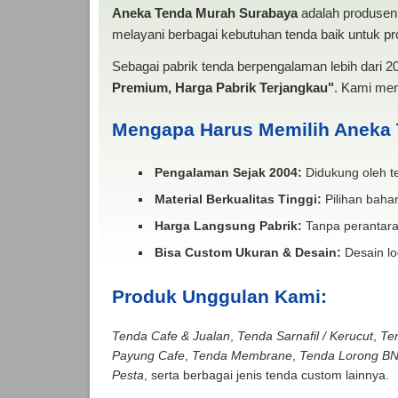
Aneka Tenda Murah Surabaya
adalah produsen 
melayani berbagai kebutuhan tenda baik untuk pro
Sebagai pabrik tenda berpengalaman lebih dari 
Premium, Harga Pabrik Terjangkau"
. Kami men
Mengapa Harus Memilih Aneka
Pengalaman Sejak 2004:
Didukung oleh te
Material Berkualitas Tinggi:
Pilihan bahan
Harga Langsung Pabrik:
Tanpa perantara
Bisa Custom Ukuran & Desain:
Desain lo
Produk Unggulan Kami:
Tenda Cafe & Jualan
,
Tenda Sarnafil / Kerucut
,
Te
Payung Cafe
,
Tenda Membrane
,
Tenda Lorong B
Pesta
, serta berbagai jenis tenda custom lainnya.