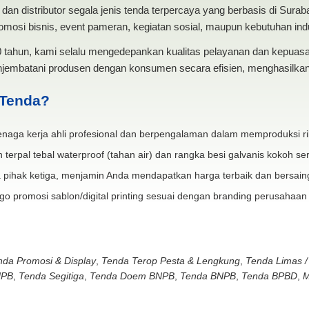
dan distributor segala jenis tenda terpercaya yang berbasis di Sura
mosi bisnis, event pameran, kegiatan sosial, maupun kebutuhan indus
20 tahun, kami selalu mengedepankan kualitas pelayanan dan kepua
jembatani produsen dengan konsumen secara efisien, menghasilkan 
 Tenda?
naga kerja ahli profesional dan berpengalaman dalam memproduksi ri
 terpal tebal waterproof (tahan air) dan rangka besi galvanis kokoh ser
 pihak ketiga, menjamin Anda mendapatkan harga terbaik dan bersain
go promosi sablon/digital printing sesuai dengan branding perusahaan
nda Promosi & Display
,
Tenda Terop Pesta & Lengkung
,
Tenda Limas /
NPB
,
Tenda Segitiga
,
Tenda Doem BNPB
,
Tenda BNPB
,
Tenda BPBD
,
M