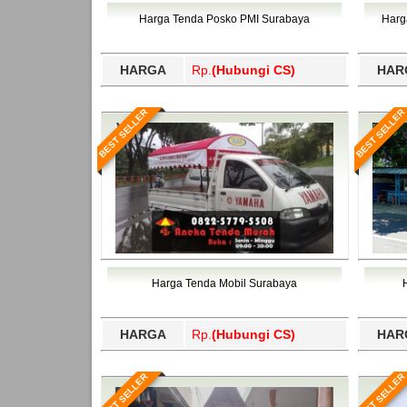
Bawang Barat, Tulangbawang, Tulungagung, 
Harga Tenda Posko PMI Surabaya
Harg
HARGA
Rp.
(Hubungi CS)
HAR
BEST SELLER
BEST SELLER
Harga Tenda Mobil Surabaya
HARGA
Rp.
(Hubungi CS)
HAR
BEST SELLER
BEST SELLER