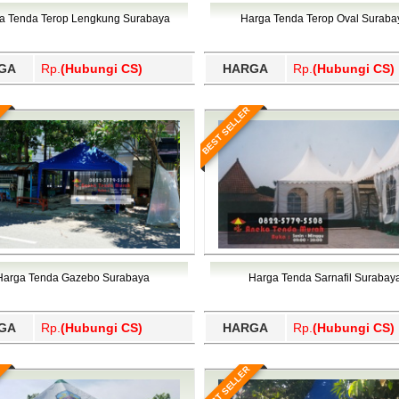
Wajo, Wakatobi, Waropen, Way Kanan, Wonogiri, Wonosobo, Y
a Tenda Terop Lengkung Surabaya
Harga Tenda Terop Oval Suraba
GA
Rp.
(Hubungi CS)
HARGA
Rp.
(Hubungi CS)
BEST SELLER
Harga Tenda Gazebo Surabaya
Harga Tenda Sarnafil Surabay
GA
Rp.
(Hubungi CS)
HARGA
Rp.
(Hubungi CS)
BEST SELLER