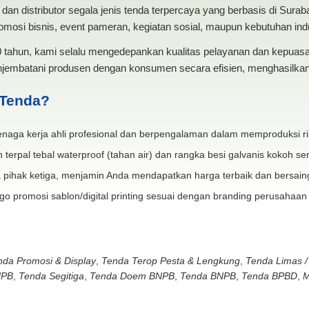
dan distributor segala jenis tenda terpercaya yang berbasis di Sura
mosi bisnis, event pameran, kegiatan sosial, maupun kebutuhan indus
20 tahun, kami selalu mengedepankan kualitas pelayanan dan kepua
jembatani produsen dengan konsumen secara efisien, menghasilkan 
 Tenda?
naga kerja ahli profesional dan berpengalaman dalam memproduksi ri
 terpal tebal waterproof (tahan air) dan rangka besi galvanis kokoh ser
 pihak ketiga, menjamin Anda mendapatkan harga terbaik dan bersain
go promosi sablon/digital printing sesuai dengan branding perusahaan
nda Promosi & Display
,
Tenda Terop Pesta & Lengkung
,
Tenda Limas /
NPB
,
Tenda Segitiga
,
Tenda Doem BNPB
,
Tenda BNPB
,
Tenda BPBD
,
M