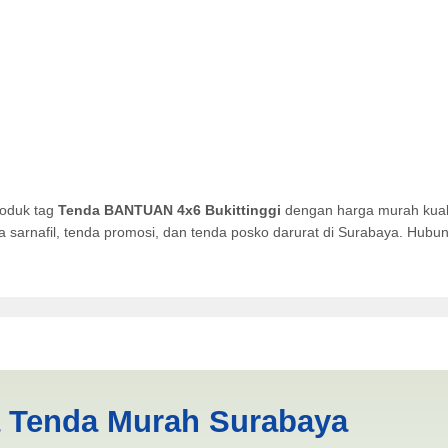
roduk tag
Tenda BANTUAN 4x6 Bukittinggi
dengan harga murah kuali
da sarnafil, tenda promosi, dan tenda posko darurat di Surabaya. Hub
ukittinggi | PRODUKSI ANE
a Tenda Murah Surabaya