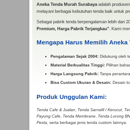
Aneka Tenda Murah Surabaya
adalah produsen 
melayani berbagai kebutuhan tenda baik untuk pro
Sebagai pabrik tenda berpengalaman lebih dari 
Premium, Harga Pabrik Terjangkau"
. Kami men
Mengapa Harus Memilih Aneka
Pengalaman Sejak 2004:
Didukung oleh te
Material Berkualitas Tinggi:
Pilihan bahan
Harga Langsung Pabrik:
Tanpa perantara
Bisa Custom Ukuran & Desain:
Desain lo
Produk Unggulan Kami:
Tenda Cafe & Jualan
,
Tenda Sarnafil / Kerucut
,
Te
Payung Cafe
,
Tenda Membrane
,
Tenda Lorong B
Pesta
, serta berbagai jenis tenda custom lainnya.