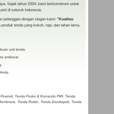
baya. Sejak tahun 2004, kami berkomitmen untuk
tri di seluruh Indonesia.
san pelanggan dengan slogan kami:
"Kualitas
produk tenda yang kokoh, rapi, dan tahan lama.
buan unit tenda.
ta antikarat.
g.
 Anda.
 Piramid
,
Tenda Posko & Komando PMI
,
Tenda
embrane
,
Tenda Roder
,
Tenda Dorokepek
,
Tenda