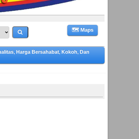
🗺 Maps
itas, Harga Bersahabat, Kokoh, Dan