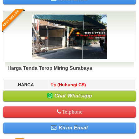
BEST SELLER
Harga Tenda Terop Miring Surabaya
HARGA
Rp.
(Hubungi CS)
Chat Whatsapp
Telphone
Kirim Email