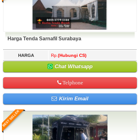
Harga Tenda Sarnafil Surabaya
HARGA
Rp.
(Hubungi CS)
Chat Whatsapp
Telphone
Kirim Email
BEST SELLER