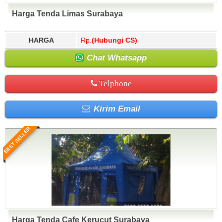
Harga Tenda Limas Surabaya
HARGA
Rp.
(Hubungi CS)
Chat Whatsapp
Telphone
Kirim Email
BEST SELLER
Harga Tenda Cafe Kerucut Surabaya