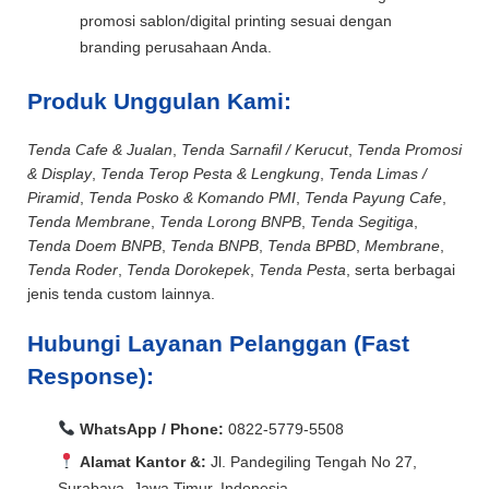
promosi sablon/digital printing sesuai dengan
branding perusahaan Anda.
Produk Unggulan Kami:
Tenda Cafe & Jualan
,
Tenda Sarnafil / Kerucut
,
Tenda Promosi
& Display
,
Tenda Terop Pesta & Lengkung
,
Tenda Limas /
Piramid
,
Tenda Posko & Komando PMI
,
Tenda Payung Cafe
,
Tenda Membrane
,
Tenda Lorong BNPB
,
Tenda Segitiga
,
Tenda Doem BNPB
,
Tenda BNPB
,
Tenda BPBD
,
Membrane
,
Tenda Roder
,
Tenda Dorokepek
,
Tenda Pesta
, serta berbagai
jenis tenda custom lainnya.
Hubungi Layanan Pelanggan (Fast
Response):
WhatsApp / Phone:
0822-5779-5508
Alamat Kantor &:
Jl. Pandegiling Tengah No 27,
Surabaya, Jawa Timur, Indonesia