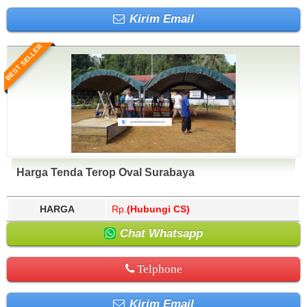
Kirim Email
BEST SELLER
Harga Tenda Terop Oval Surabaya
HARGA
Rp.
(Hubungi CS)
Chat Whatsapp
Telphone
Kirim Email