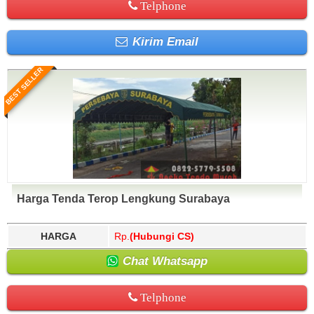
Telphone
Kirim Email
BEST SELLER
Harga Tenda Terop Lengkung Surabaya
HARGA
Rp.
(Hubungi CS)
Chat Whatsapp
Telphone