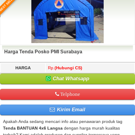
BEST SELLER
Harga Tenda Posko PMI Surabaya
HARGA
Rp.
(Hubungi CS)
Chat Whatsapp
Telphone
Kirim Email
Apakah Anda sedang mencari info atau penawaran produk tag
Tenda BANTUAN 4x6 Langsa
dengan harga murah kualitas
terbaik? Kami adalah produsen dan supplier terpercaya yang