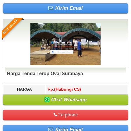
Kirim Email
BEST SELLER
Harga Tenda Terop Oval Surabaya
HARGA
Rp.
(Hubungi CS)
Chat Whatsapp
Telphone
Kirim Email