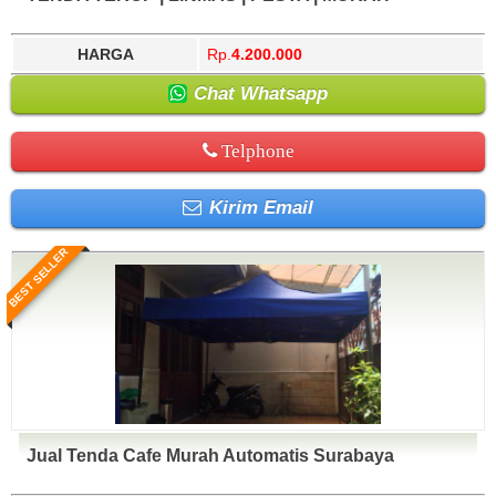
Barat, Kotawaringin Timur, Kuantan Singingi, Kubu
Selatan, Konawe Utara, Kotamobagu, Kotawaringin
Raya, Kudus, Kulon Progo, Kuningan, Kupang, Kutai
Barat, Kotawaringin Timur, Kuantan Singingi, Kubu
HARGA
Rp.
4.200.000
Barat, Kutai Kartanegara, Kutai Timur, Labuhan Batu,
Raya, Kudus, Kulon Progo, Kuningan, Kupang, Kutai
Labuhan Batu Selatan, Labuhan Batu Utara, Lahat,
Barat, Kutai Kartanegara, Kutai Timur, Labuhan Batu,
Chat Whatsapp
Lamandau, Lamongan, Lampung Barat, Lampung
Labuhan Batu Selatan, Labuhan Batu Utara, Lahat,
Selatan, Lampung Tengah, Lampung Timur, Lampung
Lamandau, Lamongan, Lampung Barat, Lampung
Utara, Landak, Langkat, Langsa, Lanny Jaya, Lebak,
Selatan, Lampung Tengah, Lampung Timur, Lampung
Telphone
Lebong, Lembata, Lhokseumawe, Lima Puluh Kota,
Utara, Landak, Langkat, Langsa, Lanny Jaya, Lebak,
Lingga, Lombok Barat, Lombok Tengah, Lombok Timur,
Lebong, Lembata, Lhokseumawe, Lima Puluh Kota,
Lombok Utara, Lubuklinggau, Lumajang, Luwu, Luwu
Lingga, Lombok Barat, Lombok Tengah, Lombok Timur,
Kirim Email
Timur, Luwu Utara, Madiun, Magelang, Magetan,
Lombok Utara, Lubuklinggau, Lumajang, Luwu, Luwu
Majalengka, Majene, Makassar, Malang, Malinau,
Timur, Luwu Utara, Madiun, Magelang, Magetan,
Maluku Barat Daya, Maluku Tengah, Maluku Tenggara,
Majalengka, Majene, Makassar, Malang, Malinau,
BEST SELLER
Maluku Tenggara Barat, Mamasa, Mamberamo Raya,
Maluku Barat Daya, Maluku Tengah, Maluku Tenggara,
Mamberamo Tengah, Mamuju, Mamuju Utara, Manado,
Maluku Tenggara Barat, Mamasa, Mamberamo Raya,
Mandailing Natal, Manggarai, Manggarai Barat,
Mamberamo Tengah, Mamuju, Mamuju Utara, Manado,
Manggarai Timur, Manokwari, Mappi, Maros, Mataram,
Mandailing Natal, Manggarai, Manggarai Barat,
Maybrat, Medan, Melawi, Merangin, Merauke, Mesuji,
Manggarai Timur, Manokwari, Mappi, Maros, Mataram,
Metro, Mimika, Minahasa, Minahasa Selatan, Minahasa
Maybrat, Medan, Melawi, Merangin, Merauke, Mesuji,
Tenggara, Minahasa Utara, Mojokerto, Morowali, Muara
Metro, Mimika, Minahasa, Minahasa Selatan, Minahasa
Enim, Muaro Jambi, Mukomuko, Muna, Murung Raya,
Tenggara, Minahasa Utara, Mojokerto, Morowali, Muara
Musi Banyuasin, Musi Rawas, Nabire, Nagan Raya,
Enim, Muaro Jambi, Mukomuko, Muna, Murung Raya,
Nagekeo, Natuna, Nduga, Ngada, Nganjuk, Ngawi,
Musi Banyuasin, Musi Rawas, Nabire, Nagan Raya,
Jual Tenda Cafe Murah Automatis Surabaya
Nias, Nias Barat, Nias Selatan, Nias Utara, Nunukan,
Nagekeo, Natuna, Nduga, Ngada, Nganjuk, Ngawi,
Ogan Ilir, Ogan Komering Ilir, Ogan Komering Ulu, Ogan
Nias, Nias Barat, Nias Selatan, Nias Utara, Nunukan,