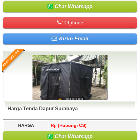
Singkawang, Sinjai, Sintang, Situbondo, Sleman, Solok,
Sidoarjo, Sigi, Sijunjung, Sikka, Simalungun, Simeulue,
Solok Selatan, Soppeng, Sorong, Sorong Selatan,
Singkawang, Sinjai, Sintang, Situbondo, Sleman, Solok,
Chat Whatsapp
Sragen, Subang, Subulussalam, Sukabumi, Sukamara,
Solok Selatan, Soppeng, Sorong, Sorong Selatan,
Sukoharjo, Sumba Barat, Sumba Barat Daya, Sumba
Sragen, Subang, Subulussalam, Sukabumi, Sukamara,
Telphone
Tengah, Sumba Timur, Sumbawa, Sumbawa Barat,
Sukoharjo, Sumba Barat, Sumba Barat Daya, Sumba
Sumedang, Sumenep, Sungai Penuh, Supiori,
Tengah, Sumba Timur, Sumbawa, Sumbawa Barat,
Surabaya, Surakarta, Tabalong, Tabanan, Takalar,
Sumedang, Sumenep, Sungai Penuh, Supiori,
Kirim Email
Tambrauw, Tana Tidung, Tana Toraja, Tanah Bumbu,
Surabaya, Surakarta, Tabalong, Tabanan, Takalar,
Tanah Datar, Tanah Laut, Tangerang, Tangerang
Tambrauw, Tana Tidung, Tana Toraja, Tanah Bumbu,
Selatan, Tanggamus, Tanjung Balai, Tanjung Jabung
Tanah Datar, Tanah Laut, Tangerang, Tangerang
BEST SELLER
Barat, Tanjung Jabung Timur, Tanjung Pinang, Tapanuli
Selatan, Tanggamus, Tanjung Balai, Tanjung Jabung
Selatan, Tapanuli Tengah, Tapanuli Utara, Tapin,
Barat, Tanjung Jabung Timur, Tanjung Pinang, Tapanuli
Tarakan, Tasikmalaya, Tebing Tinggi, Tebo, Tegal, Teluk
Selatan, Tapanuli Tengah, Tapanuli Utara, Tapin,
Bintuni, Teluk Wondama, Temanggung, Ternate, Tidore
Tarakan, Tasikmalaya, Tebing Tinggi, Tebo, Tegal, Teluk
Kepulauan, Timor Tengah Selatan, Timor Tengah Utara,
Bintuni, Teluk Wondama, Temanggung, Ternate, Tidore
Toba Samosir, Tojo Una-Una, Toli-Toli, Tolikara,
Kepulauan, Timor Tengah Selatan, Timor Tengah Utara,
Tomohon, Toraja Utara, Trenggalek, Tual, Tuban, Tulang
Toba Samosir, Tojo Una-Una, Toli-Toli, Tolikara,
Bawang Barat, Tulangbawang, Tulungagung, Wajo,
Tomohon, Toraja Utara, Trenggalek, Tual, Tuban, Tulang
Wakatobi, Waropen, Way Kanan, Wonogiri, Wonosobo,
Bawang Barat, Tulangbawang, Tulungagung, Wajo,
Yahukimo, Yalimo, Yogyakarta.
Wakatobi, Waropen, Way Kanan, Wonogiri, Wonosobo,
Harga Tenda Dapur Surabaya
Yahukimo, Yalimo, Yogyakarta.
HARGA
Rp.
(Hubungi CS)
Chat Whatsapp