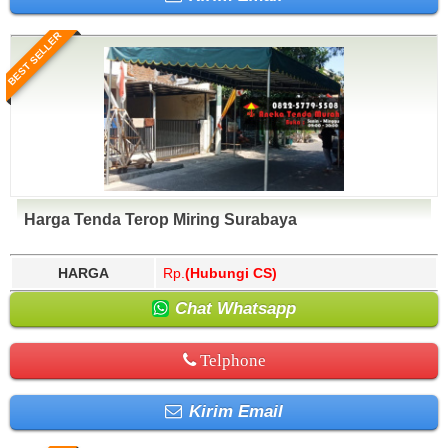
BEST SELLER
Harga Tenda Terop Miring Surabaya
HARGA
Rp.
(Hubungi CS)
Chat Whatsapp
Telphone
Kirim Email