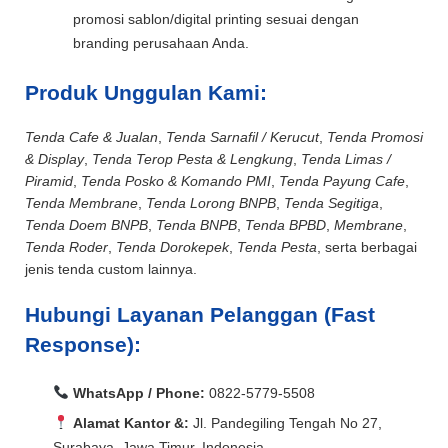
promosi sablon/digital printing sesuai dengan
branding perusahaan Anda.
Produk Unggulan Kami:
Tenda Cafe & Jualan
,
Tenda Sarnafil / Kerucut
,
Tenda Promosi
& Display
,
Tenda Terop Pesta & Lengkung
,
Tenda Limas /
Piramid
,
Tenda Posko & Komando PMI
,
Tenda Payung Cafe
,
Tenda Membrane
,
Tenda Lorong BNPB
,
Tenda Segitiga
,
Tenda Doem BNPB
,
Tenda BNPB
,
Tenda BPBD
,
Membrane
,
Tenda Roder
,
Tenda Dorokepek
,
Tenda Pesta
, serta berbagai
jenis tenda custom lainnya.
Hubungi Layanan Pelanggan (Fast
Response):
WhatsApp / Phone:
0822-5779-5508
Alamat Kantor &:
Jl. Pandegiling Tengah No 27,
Surabaya, Jawa Timur, Indonesia