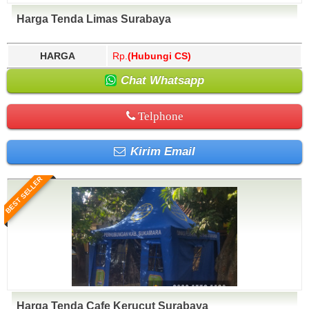
Harga Tenda Limas Surabaya
HARGA
Rp.
(Hubungi CS)
Chat Whatsapp
Telphone
Kirim Email
BEST SELLER
Harga Tenda Cafe Kerucut Surabaya