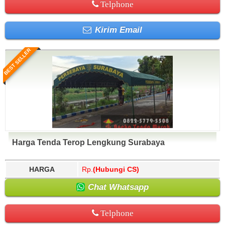
Telphone
Kirim Email
BEST SELLER
Harga Tenda Terop Lengkung Surabaya
HARGA
Rp.
(Hubungi CS)
Chat Whatsapp
Telphone