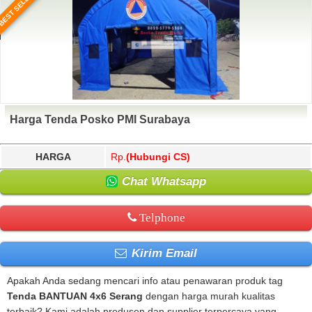
BEST SELLER
Harga Tenda Posko PMI Surabaya
HARGA
Rp.
(Hubungi CS)
Chat Whatsapp
Telphone
Kirim Email
Apakah Anda sedang mencari info atau penawaran produk tag
Tenda BANTUAN 4x6 Serang
dengan harga murah kualitas
terbaik? Kami adalah produsen dan supplier terpercaya yang