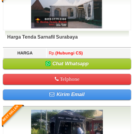
Harga Tenda Sarnafil Surabaya
HARGA
Rp.
(Hubungi CS)
Chat Whatsapp
Telphone
Kirim Email
BEST SELLER