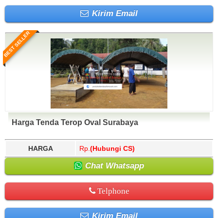
Kirim Email
BEST SELLER
Harga Tenda Terop Oval Surabaya
HARGA
Rp.
(Hubungi CS)
Chat Whatsapp
Telphone
Kirim Email