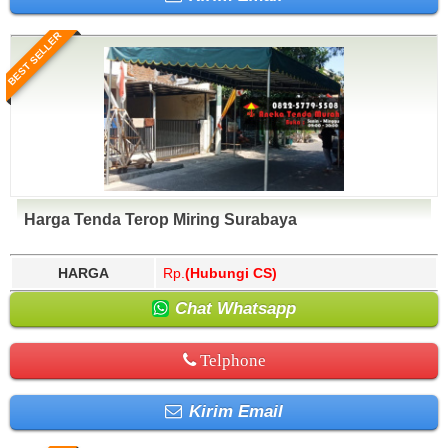
BEST SELLER
Harga Tenda Terop Miring Surabaya
HARGA
Rp.
(Hubungi CS)
Chat Whatsapp
Telphone
Kirim Email