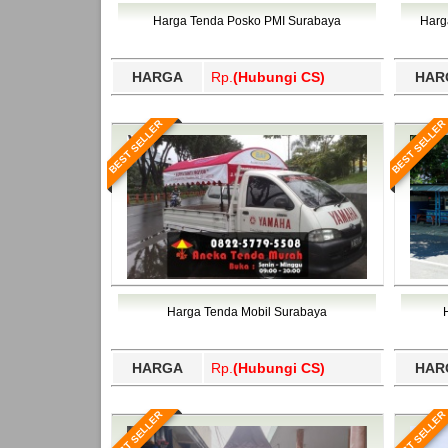
Bawang Barat, Tulangbawang, Tulungagung, 
Harga Tenda Posko PMI Surabaya
Harg
HARGA
Rp.
(Hubungi CS)
HAR
BEST SELLER
BEST SELLER
Harga Tenda Mobil Surabaya
HARGA
Rp.
(Hubungi CS)
HAR
BEST SELLER
BEST SELLER