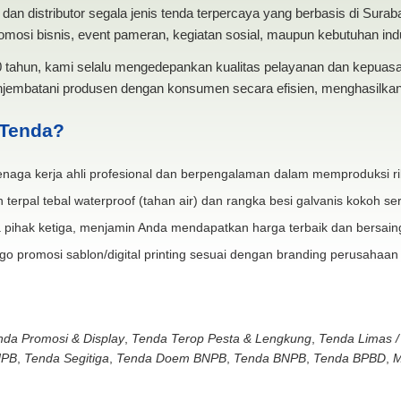
dan distributor segala jenis tenda terpercaya yang berbasis di Sura
mosi bisnis, event pameran, kegiatan sosial, maupun kebutuhan indus
20 tahun, kami selalu mengedepankan kualitas pelayanan dan kepua
jembatani produsen dengan konsumen secara efisien, menghasilkan 
 Tenda?
naga kerja ahli profesional dan berpengalaman dalam memproduksi ri
 terpal tebal waterproof (tahan air) dan rangka besi galvanis kokoh ser
 pihak ketiga, menjamin Anda mendapatkan harga terbaik dan bersain
go promosi sablon/digital printing sesuai dengan branding perusahaan
nda Promosi & Display
,
Tenda Terop Pesta & Lengkung
,
Tenda Limas /
NPB
,
Tenda Segitiga
,
Tenda Doem BNPB
,
Tenda BNPB
,
Tenda BPBD
,
M