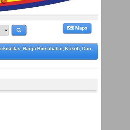
🗺 Maps
alitas, Harga Bersahabat, Kokoh, Dan