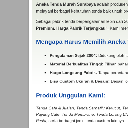
Aneka Tenda Murah Surabaya
adalah produsen 
melayani berbagai kebutuhan tenda baik untuk pro
Sebagai pabrik tenda berpengalaman lebih dari 
Premium, Harga Pabrik Terjangkau"
. Kami men
Mengapa Harus Memilih Aneka
Pengalaman Sejak 2004:
Didukung oleh te
Material Berkualitas Tinggi:
Pilihan bahan
Harga Langsung Pabrik:
Tanpa perantara
Bisa Custom Ukuran & Desain:
Desain lo
Produk Unggulan Kami:
Tenda Cafe & Jualan
,
Tenda Sarnafil / Kerucut
,
Te
Payung Cafe
,
Tenda Membrane
,
Tenda Lorong B
Pesta
, serta berbagai jenis tenda custom lainnya.