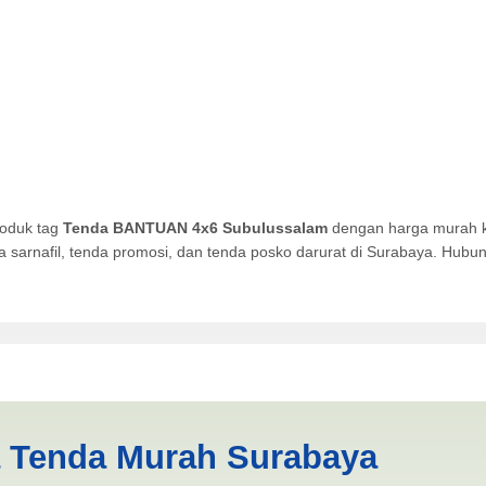
roduk tag
Tenda BANTUAN 4x6 Subulussalam
dengan harga murah ku
da sarnafil, tenda promosi, dan tenda posko darurat di Surabaya. Hub
Subulussalam | PRODUKSI A
a Tenda Murah Surabaya