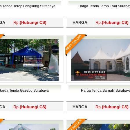
Wajo, Wakatobi, Waropen, Way Kanan, Wonogiri, Wonosobo, Y
a Tenda Terop Lengkung Surabaya
Harga Tenda Terop Oval Suraba
GA
Rp.
(Hubungi CS)
HARGA
Rp.
(Hubungi CS)
BEST SELLER
Harga Tenda Gazebo Surabaya
Harga Tenda Sarnafil Surabay
GA
Rp.
(Hubungi CS)
HARGA
Rp.
(Hubungi CS)
BEST SELLER